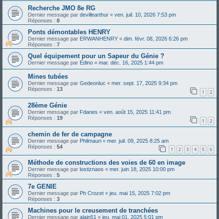
Recherche JMO 8e RG
Dernier message par
devillearthur
«
ven. juil. 10, 2026 7:53 pm
Réponses :
8
Ponts démontables HENRY
Dernier message par
ERWANHENRY
«
dim. févr. 08, 2026 6:26 pm
Réponses :
7
Quel équipement pour un Sapeur du Génie ?
Dernier message par
Edino
«
mar. déc. 16, 2025 1:44 pm
Mines tubées
Dernier message par
Gedeonluc
«
mer. sept. 17, 2025 9:34 pm
Réponses :
13
1
2
28ème Génie
Dernier message par
Fdanes
«
ven. août 15, 2025 11:41 pm
Réponses :
19
1
2
chemin de fer de campagne
Dernier message par
Philmauri
«
mer. juil. 09, 2025 8:25 am
Réponses :
54
1
2
3
4
5
6
Méthode de constructions des voies de 60 en image
Dernier message par
lostiznaos
«
mer. juin 18, 2025 10:00 pm
Réponses :
5
7e GENIE
Dernier message par
Ph Crozet
«
jeu. mai 15, 2025 7:02 pm
Réponses :
3
Machines pour le creusement de tranchées
Dernier message par
alain51
«
jeu. mai 01, 2025 5:01 pm