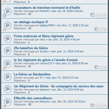
Réponses :
9
excavateurs de tranchee normand et d'haille
Dernier message par
fredo64
«
mar. avr. 29, 2025 6:58 pm
Réponses :
22
1
2
3
un attelage exotique !!!
Dernier message par
kglbayrRIR2
«
lun. févr. 17, 2025 5:32 pm
Réponses :
10
1
2
Fiche matricule et 5éme régiment génie
Dernier message par
clery
«
lun. janv. 13, 2025 4:46 pm
Réponses :
2
25e bataillon du Génie
Dernier message par
Scolari
«
sam. janv. 11, 2025 6:28 pm
Réponses :
6
le 1er régiment du génie a l'armée d'orient
Dernier message par
carnoy123
«
sam. janv. 11, 2025 8:58 am
Réponses :
11
1
2
Le Génie ux Dardanelles
Dernier message par
Yv'
«
mar. janv. 07, 2025 8:37 am
Réponses :
5
1er Régiment du Génie - 6e compagnie du service des eaux
Dernier message par
loloastre
«
jeu. déc. 12, 2024 9:06 pm
Réponses :
2
Effectifs des camoufleurs
Dernier message par
loloastre
«
jeu. déc. 05, 2024 10:34 pm
Réponses :
20
1
2
3