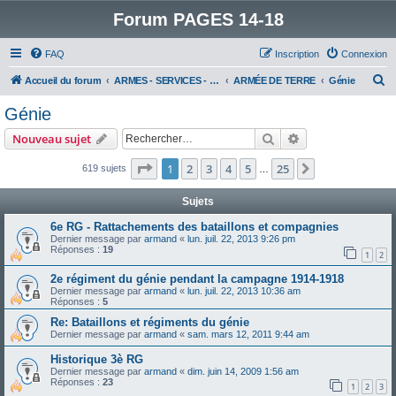
Forum PAGES 14-18
FAQ
Inscription
Connexion
R
Accueil du forum
ARMES - SERVICES - UNITES : historiques & discussions
ARMÉE DE TERRE
Génie
e
Génie
c
Rechercher
Recherche avanc
Nouveau sujet
h
e
Page
1
sur
25
1
2
3
4
5
25
Suivant
619 sujets
…
r
Sujets
c
6e RG - Rattachements des bataillons et compagnies
h
Dernier message par
armand
«
lun. juil. 22, 2013 9:26 pm
Réponses :
19
e
1
2
r
2e régiment du génie pendant la campagne 1914-1918
Dernier message par
armand
«
lun. juil. 22, 2013 10:36 am
Réponses :
5
Re: Bataillons et régiments du génie
Dernier message par
armand
«
sam. mars 12, 2011 9:44 am
Historique 3è RG
Dernier message par
armand
«
dim. juin 14, 2009 1:56 am
Réponses :
23
1
2
3