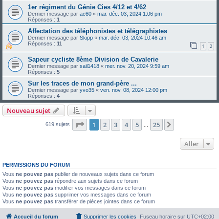
1er régiment du Génie Cies 4/12 et 4/62
Dernier message par
ae80
«
mar. déc. 03, 2024 1:06 pm
Réponses :
1
Affectation des téléphonistes et télégraphistes
Dernier message par
Skipp
«
mar. déc. 03, 2024 10:46 am
Réponses :
11
1
2
Sapeur cycliste 8ème Division de Cavalerie
Dernier message par
sail1418
«
mer. nov. 20, 2024 9:59 am
Réponses :
5
Sur les traces de mon grand-père ...
Dernier message par
yvo35
«
ven. nov. 08, 2024 12:00 pm
Réponses :
4
Nouveau sujet
Page
1
sur
25
1
2
3
4
5
25
Suivant
619 sujets
…
Aller
PERMISSIONS DU FORUM
Vous
ne pouvez pas
publier de nouveaux sujets dans ce forum
Vous
ne pouvez pas
répondre aux sujets dans ce forum
Vous
ne pouvez pas
modifier vos messages dans ce forum
Vous
ne pouvez pas
supprimer vos messages dans ce forum
Vous
ne pouvez pas
transférer de pièces jointes dans ce forum
Accueil du forum
Supprimer les cookies
Fuseau horaire sur
UTC+02:00