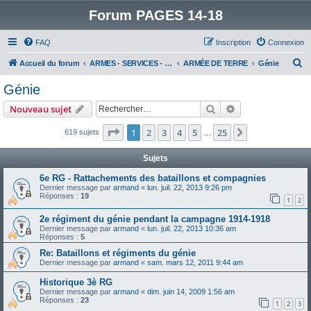
Forum PAGES 14-18
FAQ
Inscription
Connexion
R
Accueil du forum
ARMES - SERVICES - UNITES : historiques & discussions
ARMÉE DE TERRE
Génie
e
Génie
c
Rechercher
Recherche avanc
Nouveau sujet
h
e
Page
1
sur
25
1
2
3
4
5
25
Suivant
619 sujets
…
r
Sujets
c
6e RG - Rattachements des bataillons et compagnies
h
Dernier message par
armand
«
lun. juil. 22, 2013 9:26 pm
Réponses :
19
e
1
2
r
2e régiment du génie pendant la campagne 1914-1918
Dernier message par
armand
«
lun. juil. 22, 2013 10:36 am
Réponses :
5
Re: Bataillons et régiments du génie
Dernier message par
armand
«
sam. mars 12, 2011 9:44 am
Historique 3è RG
Dernier message par
armand
«
dim. juin 14, 2009 1:56 am
Réponses :
23
1
2
3