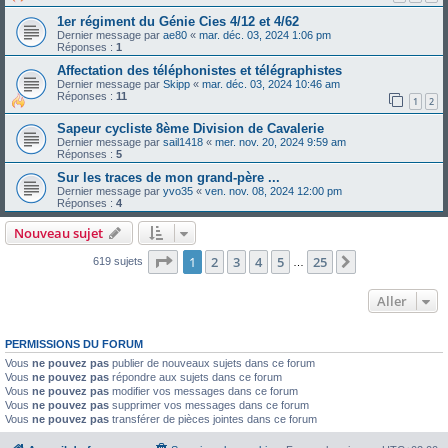
1er régiment du Génie Cies 4/12 et 4/62
Dernier message par
ae80
«
mar. déc. 03, 2024 1:06 pm
Réponses :
1
Affectation des téléphonistes et télégraphistes
Dernier message par
Skipp
«
mar. déc. 03, 2024 10:46 am
Réponses :
11
1
2
Sapeur cycliste 8ème Division de Cavalerie
Dernier message par
sail1418
«
mer. nov. 20, 2024 9:59 am
Réponses :
5
Sur les traces de mon grand-père ...
Dernier message par
yvo35
«
ven. nov. 08, 2024 12:00 pm
Réponses :
4
Nouveau sujet
Page
1
sur
25
1
2
3
4
5
25
Suivant
619 sujets
…
Aller
PERMISSIONS DU FORUM
Vous
ne pouvez pas
publier de nouveaux sujets dans ce forum
Vous
ne pouvez pas
répondre aux sujets dans ce forum
Vous
ne pouvez pas
modifier vos messages dans ce forum
Vous
ne pouvez pas
supprimer vos messages dans ce forum
Vous
ne pouvez pas
transférer de pièces jointes dans ce forum