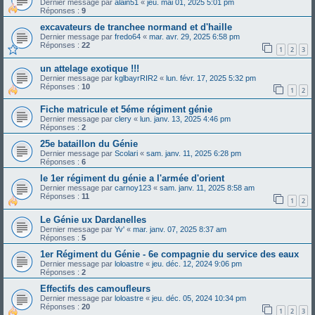
Dernier message par
alain51
«
jeu. mai 01, 2025 5:01 pm
Réponses :
9
excavateurs de tranchee normand et d'haille
Dernier message par
fredo64
«
mar. avr. 29, 2025 6:58 pm
Réponses :
22
1
2
3
un attelage exotique !!!
Dernier message par
kglbayrRIR2
«
lun. févr. 17, 2025 5:32 pm
Réponses :
10
1
2
Fiche matricule et 5éme régiment génie
Dernier message par
clery
«
lun. janv. 13, 2025 4:46 pm
Réponses :
2
25e bataillon du Génie
Dernier message par
Scolari
«
sam. janv. 11, 2025 6:28 pm
Réponses :
6
le 1er régiment du génie a l'armée d'orient
Dernier message par
carnoy123
«
sam. janv. 11, 2025 8:58 am
Réponses :
11
1
2
Le Génie ux Dardanelles
Dernier message par
Yv'
«
mar. janv. 07, 2025 8:37 am
Réponses :
5
1er Régiment du Génie - 6e compagnie du service des eaux
Dernier message par
loloastre
«
jeu. déc. 12, 2024 9:06 pm
Réponses :
2
Effectifs des camoufleurs
Dernier message par
loloastre
«
jeu. déc. 05, 2024 10:34 pm
Réponses :
20
1
2
3