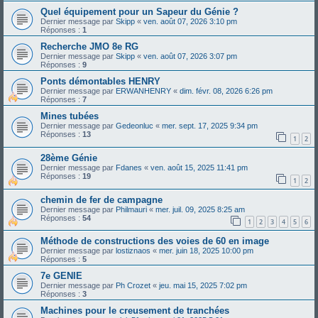
Quel équipement pour un Sapeur du Génie ?
Dernier message par
Skipp
«
ven. août 07, 2026 3:10 pm
Réponses :
1
Recherche JMO 8e RG
Dernier message par
Skipp
«
ven. août 07, 2026 3:07 pm
Réponses :
9
Ponts démontables HENRY
Dernier message par
ERWANHENRY
«
dim. févr. 08, 2026 6:26 pm
Réponses :
7
Mines tubées
Dernier message par
Gedeonluc
«
mer. sept. 17, 2025 9:34 pm
Réponses :
13
1
2
28ème Génie
Dernier message par
Fdanes
«
ven. août 15, 2025 11:41 pm
Réponses :
19
1
2
chemin de fer de campagne
Dernier message par
Philmauri
«
mer. juil. 09, 2025 8:25 am
Réponses :
54
1
2
3
4
5
6
Méthode de constructions des voies de 60 en image
Dernier message par
lostiznaos
«
mer. juin 18, 2025 10:00 pm
Réponses :
5
7e GENIE
Dernier message par
Ph Crozet
«
jeu. mai 15, 2025 7:02 pm
Réponses :
3
Machines pour le creusement de tranchées