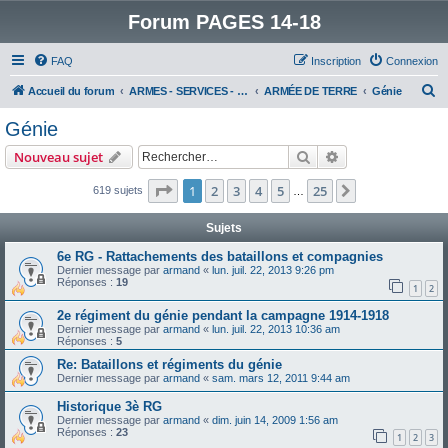
Forum PAGES 14-18
FAQ
Inscription
Connexion
R
Accueil du forum
ARMES - SERVICES - UNITES : historiques & discussions
ARMÉE DE TERRE
Génie
e
Génie
c
Rechercher
Recherche avanc
Nouveau sujet
h
e
Page
1
sur
25
1
2
3
4
5
25
Suivant
619 sujets
…
r
Sujets
c
6e RG - Rattachements des bataillons et compagnies
h
Dernier message par
armand
«
lun. juil. 22, 2013 9:26 pm
Réponses :
19
e
1
2
r
2e régiment du génie pendant la campagne 1914-1918
Dernier message par
armand
«
lun. juil. 22, 2013 10:36 am
Réponses :
5
Re: Bataillons et régiments du génie
Dernier message par
armand
«
sam. mars 12, 2011 9:44 am
Historique 3è RG
Dernier message par
armand
«
dim. juin 14, 2009 1:56 am
Réponses :
23
1
2
3