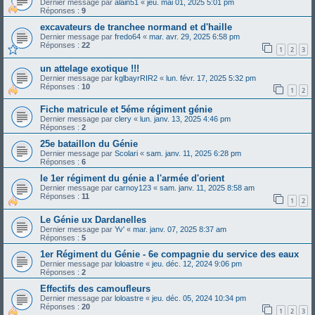
Dernier message par
alain51
«
jeu. mai 01, 2025 5:01 pm
Réponses :
9
excavateurs de tranchee normand et d'haille
Dernier message par
fredo64
«
mar. avr. 29, 2025 6:58 pm
Réponses :
22
1
2
3
un attelage exotique !!!
Dernier message par
kglbayrRIR2
«
lun. févr. 17, 2025 5:32 pm
Réponses :
10
1
2
Fiche matricule et 5éme régiment génie
Dernier message par
clery
«
lun. janv. 13, 2025 4:46 pm
Réponses :
2
25e bataillon du Génie
Dernier message par
Scolari
«
sam. janv. 11, 2025 6:28 pm
Réponses :
6
le 1er régiment du génie a l'armée d'orient
Dernier message par
carnoy123
«
sam. janv. 11, 2025 8:58 am
Réponses :
11
1
2
Le Génie ux Dardanelles
Dernier message par
Yv'
«
mar. janv. 07, 2025 8:37 am
Réponses :
5
1er Régiment du Génie - 6e compagnie du service des eaux
Dernier message par
loloastre
«
jeu. déc. 12, 2024 9:06 pm
Réponses :
2
Effectifs des camoufleurs
Dernier message par
loloastre
«
jeu. déc. 05, 2024 10:34 pm
Réponses :
20
1
2
3