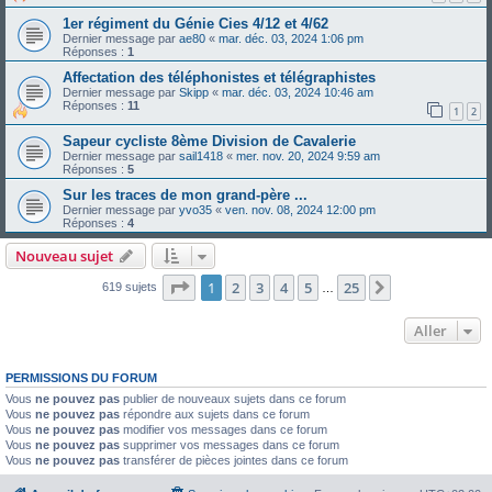
1er régiment du Génie Cies 4/12 et 4/62
Dernier message par
ae80
«
mar. déc. 03, 2024 1:06 pm
Réponses :
1
Affectation des téléphonistes et télégraphistes
Dernier message par
Skipp
«
mar. déc. 03, 2024 10:46 am
Réponses :
11
1
2
Sapeur cycliste 8ème Division de Cavalerie
Dernier message par
sail1418
«
mer. nov. 20, 2024 9:59 am
Réponses :
5
Sur les traces de mon grand-père ...
Dernier message par
yvo35
«
ven. nov. 08, 2024 12:00 pm
Réponses :
4
Nouveau sujet
Page
1
sur
25
1
2
3
4
5
25
Suivant
619 sujets
…
Aller
PERMISSIONS DU FORUM
Vous
ne pouvez pas
publier de nouveaux sujets dans ce forum
Vous
ne pouvez pas
répondre aux sujets dans ce forum
Vous
ne pouvez pas
modifier vos messages dans ce forum
Vous
ne pouvez pas
supprimer vos messages dans ce forum
Vous
ne pouvez pas
transférer de pièces jointes dans ce forum