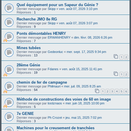
Quel équipement pour un Sapeur du Génie ?
Dernier message par
Skipp
«
ven. août 07, 2026 3:10 pm
Réponses :
1
Recherche JMO 8e RG
Dernier message par
Skipp
«
ven. août 07, 2026 3:07 pm
Réponses :
9
Ponts démontables HENRY
Dernier message par
ERWANHENRY
«
dim. févr. 08, 2026 6:26 pm
Réponses :
7
Mines tubées
Dernier message par
Gedeonluc
«
mer. sept. 17, 2025 9:34 pm
Réponses :
13
1
2
28ème Génie
Dernier message par
Fdanes
«
ven. août 15, 2025 11:41 pm
Réponses :
19
1
2
chemin de fer de campagne
Dernier message par
Philmauri
«
mer. juil. 09, 2025 8:25 am
Réponses :
54
1
2
3
4
5
6
Méthode de constructions des voies de 60 en image
Dernier message par
lostiznaos
«
mer. juin 18, 2025 10:00 pm
Réponses :
5
7e GENIE
Dernier message par
Ph Crozet
«
jeu. mai 15, 2025 7:02 pm
Réponses :
3
Machines pour le creusement de tranchées