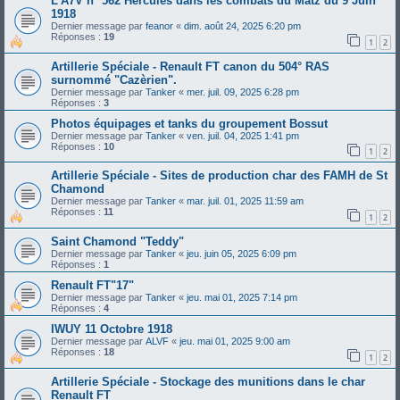
L'A7V n° 562 Hercules dans les combats du Matz du 9 Juin
1918
Dernier message par
feanor
«
dim. août 24, 2025 6:20 pm
Réponses :
19
1
2
Artillerie Spéciale - Renault FT canon du 504° RAS
surnommé "Cazèrien".
Dernier message par
Tanker
«
mer. juil. 09, 2025 6:28 pm
Réponses :
3
Photos équipages et tanks du groupement Bossut
Dernier message par
Tanker
«
ven. juil. 04, 2025 1:41 pm
Réponses :
10
1
2
Artillerie Spéciale - Sites de production char des FAMH de St
Chamond
Dernier message par
Tanker
«
mar. juil. 01, 2025 11:59 am
Réponses :
11
1
2
Saint Chamond "Teddy"
Dernier message par
Tanker
«
jeu. juin 05, 2025 6:09 pm
Réponses :
1
Renault FT"17"
Dernier message par
Tanker
«
jeu. mai 01, 2025 7:14 pm
Réponses :
4
IWUY 11 Octobre 1918
Dernier message par
ALVF
«
jeu. mai 01, 2025 9:00 am
Réponses :
18
1
2
Artillerie Spéciale - Stockage des munitions dans le char
Renault FT