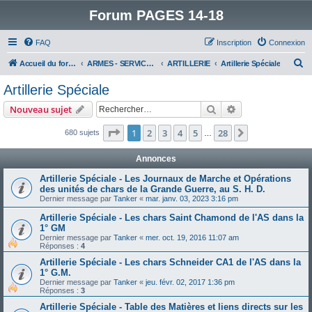
Forum PAGES 14-18
FAQ
Inscription
Connexion
R
Accueil du forum
ARMES - SERVICES - UNITES : historiques & discussions
ARTILLERIE
Artillerie Spéciale
e
Artillerie Spéciale
c
Rechercher
Recherche avanc
Nouveau sujet
h
e
Page
1
sur
28
1
2
3
4
5
28
Suivant
680 sujets
…
r
Annonces
c
Artillerie Spéciale - Les Journaux de Marche et Opérations
h
des unités de chars de la Grande Guerre, au S. H. D.
e
Dernier message par
Tanker
«
mar. janv. 03, 2023 3:16 pm
r
Artillerie Spéciale - Les chars Saint Chamond de l'AS dans la
1° GM
Dernier message par
Tanker
«
mer. oct. 19, 2016 11:07 am
Réponses :
4
Artillerie Spéciale - Les chars Schneider CA1 de l'AS dans la
1° G.M.
Dernier message par
Tanker
«
jeu. févr. 02, 2017 1:36 pm
Réponses :
3
Artillerie Spéciale - Table des Matières et liens directs sur les