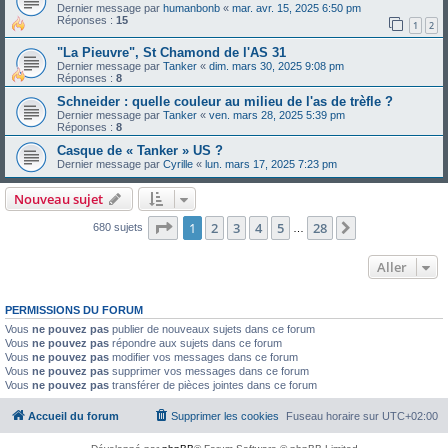
Dernier message par
humanbonb
«
mar. avr. 15, 2025 6:50 pm
Réponses :
15
1
2
"La Pieuvre", St Chamond de l'AS 31
Dernier message par
Tanker
«
dim. mars 30, 2025 9:08 pm
Réponses :
8
Schneider : quelle couleur au milieu de l'as de trèfle ?
Dernier message par
Tanker
«
ven. mars 28, 2025 5:39 pm
Réponses :
8
Casque de « Tanker » US ?
Dernier message par
Cyrille
«
lun. mars 17, 2025 7:23 pm
Nouveau sujet
Page
1
sur
28
1
2
3
4
5
28
Suivant
680 sujets
…
Aller
PERMISSIONS DU FORUM
Vous
ne pouvez pas
publier de nouveaux sujets dans ce forum
Vous
ne pouvez pas
répondre aux sujets dans ce forum
Vous
ne pouvez pas
modifier vos messages dans ce forum
Vous
ne pouvez pas
supprimer vos messages dans ce forum
Vous
ne pouvez pas
transférer de pièces jointes dans ce forum
Accueil du forum
Supprimer les cookies
Fuseau horaire sur
UTC+02:00