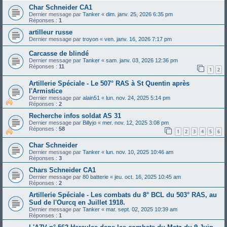
Char Schneider CA1
Dernier message par
Tanker
«
dim. janv. 25, 2026 6:35 pm
Réponses :
1
artilleur russe
Dernier message par
troyon
«
ven. janv. 16, 2026 7:17 pm
Carcasse de blindé
Dernier message par
Tanker
«
sam. janv. 03, 2026 12:36 pm
Réponses :
11
1
2
Artillerie Spéciale - Le 507° RAS à St Quentin après
l'Armistice
Dernier message par
alain51
«
lun. nov. 24, 2025 5:14 pm
Réponses :
2
Recherche infos soldat AS 31
Dernier message par
Billyjo
«
mer. nov. 12, 2025 3:08 pm
Réponses :
58
1
2
3
4
5
6
Char Schneider
Dernier message par
Tanker
«
lun. nov. 10, 2025 10:46 am
Réponses :
3
Chars Schneider CA1
Dernier message par
80 batterie
«
jeu. oct. 16, 2025 10:45 am
Réponses :
2
Artillerie Spéciale - Les combats du 8° BCL du 503° RAS, au
Sud de l'Ourcq en Juillet 1918.
Dernier message par
Tanker
«
mar. sept. 02, 2025 10:39 am
Réponses :
1