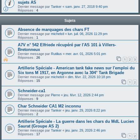
sujets AS
Dernier message par
Tanker
«
sam. janv. 27, 2018 9:40 pm
Réponses :
4
Sujets
Absence de marquages des chars FT
Dernier message par
michelstl
«
lun. juil. 06, 2026 11:29 pm
Réponses :
1
A7V n° 542 Elfriede récupéré par l'AS 101 à Villers-
Bretonneux
Dernier message par
Rutilius
«
mer. avr. 01, 2026 5:01 pm
Réponses :
26
1
2
3
Artillerie Spéciale - American tank fake news sur l'emploi du
Six tons M 1917, en Argonne avec la 304° Tank Brigade
Dernier message par
michelstl
«
dim. févr. 22, 2026 10:18 pm
Réponses :
15
1
2
Schneider-ca1
Dernier message par
Pierre
«
jeu. févr. 12, 2026 2:44 pm
Réponses :
9
Char Schneider CA1 M2 inconnu
Dernier message par
Tanker
«
jeu. janv. 29, 2026 8:22 pm
Réponses :
2
Artillerie Spéciale - La guerre dans les chars du MdL Lucien
Saurat (Groupe AS 2)
Dernier message par
Tanker
«
jeu. janv. 29, 2026 2:46 pm
Réponses :
17
1
2