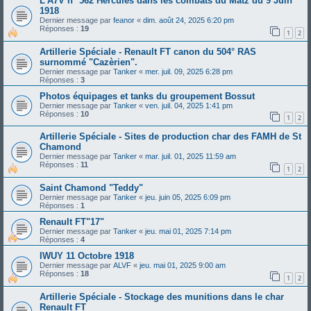
L'A7V n° 562 Hercules dans les combats du Matz du 9 Juin
1918
Dernier message par
feanor
«
dim. août 24, 2025 6:20 pm
Réponses :
19
1
2
Artillerie Spéciale - Renault FT canon du 504° RAS
surnommé "Cazèrien".
Dernier message par
Tanker
«
mer. juil. 09, 2025 6:28 pm
Réponses :
3
Photos équipages et tanks du groupement Bossut
Dernier message par
Tanker
«
ven. juil. 04, 2025 1:41 pm
Réponses :
10
1
2
Artillerie Spéciale - Sites de production char des FAMH de St
Chamond
Dernier message par
Tanker
«
mar. juil. 01, 2025 11:59 am
Réponses :
11
1
2
Saint Chamond "Teddy"
Dernier message par
Tanker
«
jeu. juin 05, 2025 6:09 pm
Réponses :
1
Renault FT"17"
Dernier message par
Tanker
«
jeu. mai 01, 2025 7:14 pm
Réponses :
4
IWUY 11 Octobre 1918
Dernier message par
ALVF
«
jeu. mai 01, 2025 9:00 am
Réponses :
18
1
2
Artillerie Spéciale - Stockage des munitions dans le char
Renault FT