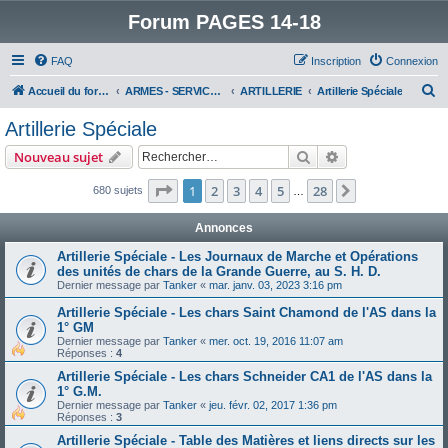
Forum PAGES 14-18
FAQ
Inscription
Connexion
R
Accueil du forum
ARMES - SERVICES - UNITES : historiques & discussions
ARTILLERIE
Artillerie Spéciale
e
Artillerie Spéciale
c
Rechercher
Recherche avanc
Nouveau sujet
h
e
Page
1
sur
28
1
2
3
4
5
28
Suivant
680 sujets
…
r
Annonces
c
Artillerie Spéciale - Les Journaux de Marche et Opérations
h
des unités de chars de la Grande Guerre, au S. H. D.
e
Dernier message par
Tanker
«
mar. janv. 03, 2023 3:16 pm
r
Artillerie Spéciale - Les chars Saint Chamond de l'AS dans la
1° GM
Dernier message par
Tanker
«
mer. oct. 19, 2016 11:07 am
Réponses :
4
Artillerie Spéciale - Les chars Schneider CA1 de l'AS dans la
1° G.M.
Dernier message par
Tanker
«
jeu. févr. 02, 2017 1:36 pm
Réponses :
3
Artillerie Spéciale - Table des Matières et liens directs sur les