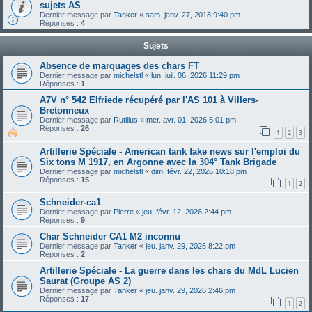
sujets AS
Dernier message par
Tanker
«
sam. janv. 27, 2018 9:40 pm
Réponses :
4
Sujets
Absence de marquages des chars FT
Dernier message par
michelstl
«
lun. juil. 06, 2026 11:29 pm
Réponses :
1
A7V n° 542 Elfriede récupéré par l'AS 101 à Villers-
Bretonneux
Dernier message par
Rutilius
«
mer. avr. 01, 2026 5:01 pm
Réponses :
26
1
2
3
Artillerie Spéciale - American tank fake news sur l'emploi du
Six tons M 1917, en Argonne avec la 304° Tank Brigade
Dernier message par
michelstl
«
dim. févr. 22, 2026 10:18 pm
Réponses :
15
1
2
Schneider-ca1
Dernier message par
Pierre
«
jeu. févr. 12, 2026 2:44 pm
Réponses :
9
Char Schneider CA1 M2 inconnu
Dernier message par
Tanker
«
jeu. janv. 29, 2026 8:22 pm
Réponses :
2
Artillerie Spéciale - La guerre dans les chars du MdL Lucien
Saurat (Groupe AS 2)
Dernier message par
Tanker
«
jeu. janv. 29, 2026 2:46 pm
Réponses :
17
1
2