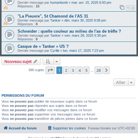
Dernier message par
humanbonb
«
mar. avr. 15, 2025 6:50 pm
Réponses :
15
1
2
"La Pieuvre", St Chamond de l'AS 31
Dernier message par
Tanker
«
dim. mars 30, 2025 9:08 pm
Réponses :
8
Schneider : quelle couleur au milieu de l'as de trèfle ?
Dernier message par
Tanker
«
ven. mars 28, 2025 5:39 pm
Réponses :
8
Casque de « Tanker » US ?
Dernier message par
Cyrille
«
lun. mars 17, 2025 7:23 pm
Nouveau sujet
Page
1
sur
28
1
2
3
4
5
28
Suivant
680 sujets
…
Aller
PERMISSIONS DU FORUM
Vous
ne pouvez pas
publier de nouveaux sujets dans ce forum
Vous
ne pouvez pas
répondre aux sujets dans ce forum
Vous
ne pouvez pas
modifier vos messages dans ce forum
Vous
ne pouvez pas
supprimer vos messages dans ce forum
Vous
ne pouvez pas
transférer de pièces jointes dans ce forum
Accueil du forum
Supprimer les cookies
Fuseau horaire sur
UTC+02:00