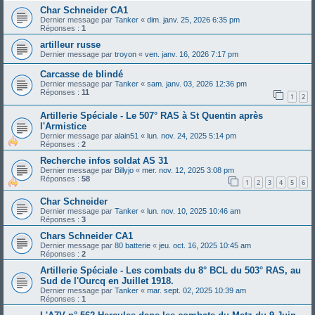
Char Schneider CA1
Dernier message par
Tanker
«
dim. janv. 25, 2026 6:35 pm
Réponses :
1
artilleur russe
Dernier message par
troyon
«
ven. janv. 16, 2026 7:17 pm
Carcasse de blindé
Dernier message par
Tanker
«
sam. janv. 03, 2026 12:36 pm
Réponses :
11
1
2
Artillerie Spéciale - Le 507° RAS à St Quentin après
l'Armistice
Dernier message par
alain51
«
lun. nov. 24, 2025 5:14 pm
Réponses :
2
Recherche infos soldat AS 31
Dernier message par
Billyjo
«
mer. nov. 12, 2025 3:08 pm
Réponses :
58
1
2
3
4
5
6
Char Schneider
Dernier message par
Tanker
«
lun. nov. 10, 2025 10:46 am
Réponses :
3
Chars Schneider CA1
Dernier message par
80 batterie
«
jeu. oct. 16, 2025 10:45 am
Réponses :
2
Artillerie Spéciale - Les combats du 8° BCL du 503° RAS, au
Sud de l'Ourcq en Juillet 1918.
Dernier message par
Tanker
«
mar. sept. 02, 2025 10:39 am
Réponses :
1