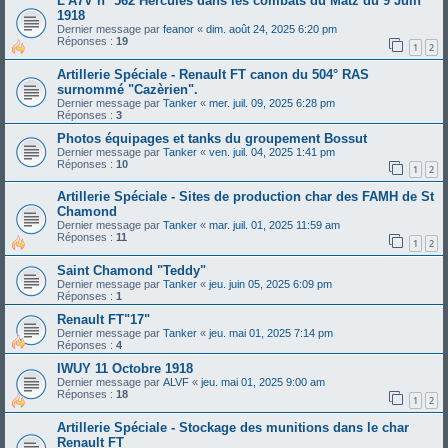
L'A7V n° 562 Hercules dans les combats du Matz du 9 Juin
1918
Dernier message par
feanor
«
dim. août 24, 2025 6:20 pm
Réponses :
19
1
2
Artillerie Spéciale - Renault FT canon du 504° RAS
surnommé "Cazèrien".
Dernier message par
Tanker
«
mer. juil. 09, 2025 6:28 pm
Réponses :
3
Photos équipages et tanks du groupement Bossut
Dernier message par
Tanker
«
ven. juil. 04, 2025 1:41 pm
Réponses :
10
1
2
Artillerie Spéciale - Sites de production char des FAMH de St
Chamond
Dernier message par
Tanker
«
mar. juil. 01, 2025 11:59 am
Réponses :
11
1
2
Saint Chamond "Teddy"
Dernier message par
Tanker
«
jeu. juin 05, 2025 6:09 pm
Réponses :
1
Renault FT"17"
Dernier message par
Tanker
«
jeu. mai 01, 2025 7:14 pm
Réponses :
4
IWUY 11 Octobre 1918
Dernier message par
ALVF
«
jeu. mai 01, 2025 9:00 am
Réponses :
18
1
2
Artillerie Spéciale - Stockage des munitions dans le char
Renault FT