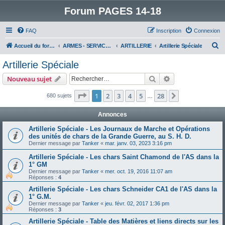
Forum PAGES 14-18
FAQ
Inscription
Connexion
R
Accueil du forum
ARMES - SERVICES - UNITES : historiques & discussions
ARTILLERIE
Artillerie Spéciale
e
Artillerie Spéciale
c
Rechercher
Recherche avanc
Nouveau sujet
h
e
Page
1
sur
28
1
2
3
4
5
28
Suivant
680 sujets
…
r
Annonces
c
Artillerie Spéciale - Les Journaux de Marche et Opérations
h
des unités de chars de la Grande Guerre, au S. H. D.
e
Dernier message par
Tanker
«
mar. janv. 03, 2023 3:16 pm
r
Artillerie Spéciale - Les chars Saint Chamond de l'AS dans la
1° GM
Dernier message par
Tanker
«
mer. oct. 19, 2016 11:07 am
Réponses :
4
Artillerie Spéciale - Les chars Schneider CA1 de l'AS dans la
1° G.M.
Dernier message par
Tanker
«
jeu. févr. 02, 2017 1:36 pm
Réponses :
3
Artillerie Spéciale - Table des Matières et liens directs sur les