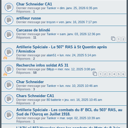
Char Schneider CA1
Dernier message par
Tanker
«
dim. janv. 25, 2026 6:35 pm
Réponses :
1
artilleur russe
Dernier message par
troyon
«
ven. janv. 16, 2026 7:17 pm
Carcasse de blindé
Dernier message par
Tanker
«
sam. janv. 03, 2026 12:36 pm
Réponses :
11
1
2
Artillerie Spéciale - Le 507° RAS à St Quentin après
l'Armistice
Dernier message par
alain51
«
lun. nov. 24, 2025 5:14 pm
Réponses :
2
Recherche infos soldat AS 31
Dernier message par
Billyjo
«
mer. nov. 12, 2025 3:08 pm
Réponses :
58
1
2
3
4
5
6
Char Schneider
Dernier message par
Tanker
«
lun. nov. 10, 2025 10:46 am
Réponses :
3
Chars Schneider CA1
Dernier message par
80 batterie
«
jeu. oct. 16, 2025 10:45 am
Réponses :
2
Artillerie Spéciale - Les combats du 8° BCL du 503° RAS, au
Sud de l'Ourcq en Juillet 1918.
Dernier message par
Tanker
«
mar. sept. 02, 2025 10:39 am
Réponses :
1