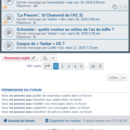
Dernier message par
humanbonb
«
mar. avr. 15, 2025 6:50 pm
Réponses :
15
1
2
"La Pieuvre", St Chamond de l'AS 31
Dernier message par
Tanker
«
dim. mars 30, 2025 9:08 pm
Réponses :
8
Schneider : quelle couleur au milieu de l'as de trèfle ?
Dernier message par
Tanker
«
ven. mars 28, 2025 5:39 pm
Réponses :
8
Casque de « Tanker » US ?
Dernier message par
Cyrille
«
lun. mars 17, 2025 7:23 pm
Nouveau sujet
Page
1
sur
28
1
2
3
4
5
28
Suivant
680 sujets
…
Aller
PERMISSIONS DU FORUM
Vous
ne pouvez pas
publier de nouveaux sujets dans ce forum
Vous
ne pouvez pas
répondre aux sujets dans ce forum
Vous
ne pouvez pas
modifier vos messages dans ce forum
Vous
ne pouvez pas
supprimer vos messages dans ce forum
Vous
ne pouvez pas
transférer de pièces jointes dans ce forum
Accueil du forum
Supprimer les cookies
Fuseau horaire sur
UTC+02:00