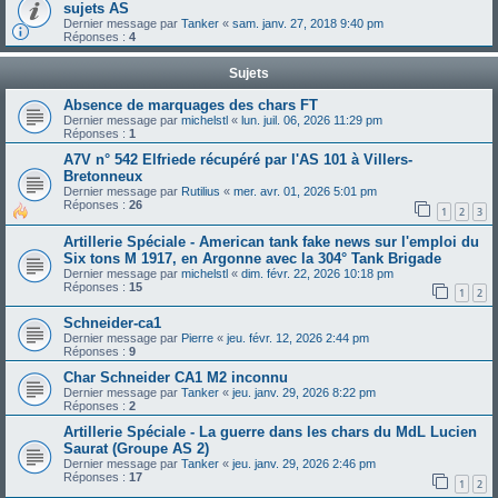
sujets AS
Dernier message par
Tanker
«
sam. janv. 27, 2018 9:40 pm
Réponses :
4
Sujets
Absence de marquages des chars FT
Dernier message par
michelstl
«
lun. juil. 06, 2026 11:29 pm
Réponses :
1
A7V n° 542 Elfriede récupéré par l'AS 101 à Villers-
Bretonneux
Dernier message par
Rutilius
«
mer. avr. 01, 2026 5:01 pm
Réponses :
26
1
2
3
Artillerie Spéciale - American tank fake news sur l'emploi du
Six tons M 1917, en Argonne avec la 304° Tank Brigade
Dernier message par
michelstl
«
dim. févr. 22, 2026 10:18 pm
Réponses :
15
1
2
Schneider-ca1
Dernier message par
Pierre
«
jeu. févr. 12, 2026 2:44 pm
Réponses :
9
Char Schneider CA1 M2 inconnu
Dernier message par
Tanker
«
jeu. janv. 29, 2026 8:22 pm
Réponses :
2
Artillerie Spéciale - La guerre dans les chars du MdL Lucien
Saurat (Groupe AS 2)
Dernier message par
Tanker
«
jeu. janv. 29, 2026 2:46 pm
Réponses :
17
1
2