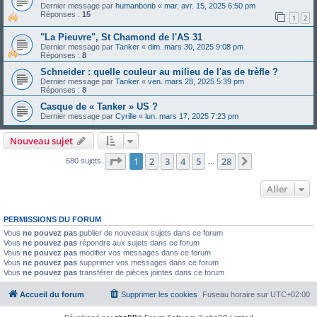
Dernier message par
humanbonb
«
mar. avr. 15, 2025 6:50 pm
Réponses :
15
1
2
"La Pieuvre", St Chamond de l'AS 31
Dernier message par
Tanker
«
dim. mars 30, 2025 9:08 pm
Réponses :
8
Schneider : quelle couleur au milieu de l'as de trèfle ?
Dernier message par
Tanker
«
ven. mars 28, 2025 5:39 pm
Réponses :
8
Casque de « Tanker » US ?
Dernier message par
Cyrille
«
lun. mars 17, 2025 7:23 pm
Nouveau sujet
Page
1
sur
28
1
2
3
4
5
28
Suivant
680 sujets
…
Aller
PERMISSIONS DU FORUM
Vous
ne pouvez pas
publier de nouveaux sujets dans ce forum
Vous
ne pouvez pas
répondre aux sujets dans ce forum
Vous
ne pouvez pas
modifier vos messages dans ce forum
Vous
ne pouvez pas
supprimer vos messages dans ce forum
Vous
ne pouvez pas
transférer de pièces jointes dans ce forum
Accueil du forum
Supprimer les cookies
Fuseau horaire sur
UTC+02:00