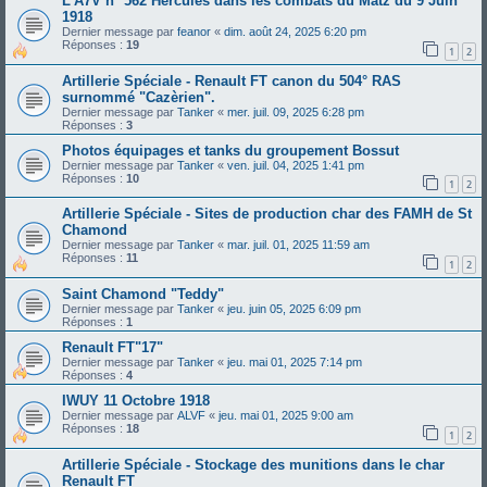
L'A7V n° 562 Hercules dans les combats du Matz du 9 Juin
1918
Dernier message par
feanor
«
dim. août 24, 2025 6:20 pm
Réponses :
19
1
2
Artillerie Spéciale - Renault FT canon du 504° RAS
surnommé "Cazèrien".
Dernier message par
Tanker
«
mer. juil. 09, 2025 6:28 pm
Réponses :
3
Photos équipages et tanks du groupement Bossut
Dernier message par
Tanker
«
ven. juil. 04, 2025 1:41 pm
Réponses :
10
1
2
Artillerie Spéciale - Sites de production char des FAMH de St
Chamond
Dernier message par
Tanker
«
mar. juil. 01, 2025 11:59 am
Réponses :
11
1
2
Saint Chamond "Teddy"
Dernier message par
Tanker
«
jeu. juin 05, 2025 6:09 pm
Réponses :
1
Renault FT"17"
Dernier message par
Tanker
«
jeu. mai 01, 2025 7:14 pm
Réponses :
4
IWUY 11 Octobre 1918
Dernier message par
ALVF
«
jeu. mai 01, 2025 9:00 am
Réponses :
18
1
2
Artillerie Spéciale - Stockage des munitions dans le char
Renault FT