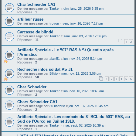
Char Schneider CA1
Dernier message par
Tanker
«
dim. janv. 25, 2026 6:35 pm
Réponses :
1
artilleur russe
Dernier message par
troyon
«
ven. janv. 16, 2026 7:17 pm
Carcasse de blindé
Dernier message par
Tanker
«
sam. janv. 03, 2026 12:36 pm
Réponses :
11
1
2
Artillerie Spéciale - Le 507° RAS à St Quentin après
l'Armistice
Dernier message par
alain51
«
lun. nov. 24, 2025 5:14 pm
Réponses :
2
Recherche infos soldat AS 31
Dernier message par
Billyjo
«
mer. nov. 12, 2025 3:08 pm
Réponses :
58
1
2
3
4
5
6
Char Schneider
Dernier message par
Tanker
«
lun. nov. 10, 2025 10:46 am
Réponses :
3
Chars Schneider CA1
Dernier message par
80 batterie
«
jeu. oct. 16, 2025 10:45 am
Réponses :
2
Artillerie Spéciale - Les combats du 8° BCL du 503° RAS, au
Sud de l'Ourcq en Juillet 1918.
Dernier message par
Tanker
«
mar. sept. 02, 2025 10:39 am
Réponses :
1