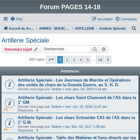
Forum PAGES 14-18
FAQ
Inscription
Connexion
R
Accueil du forum
ARMES - SERVICES - UNITES : historiques & discussions
ARTILLERIE
Artillerie Spéciale
e
Artillerie Spéciale
c
Rechercher
Recherche avanc
Nouveau sujet
h
e
Page
1
sur
28
1
2
3
4
5
28
Suivant
680 sujets
…
r
Annonces
c
Artillerie Spéciale - Les Journaux de Marche et Opérations
h
des unités de chars de la Grande Guerre, au S. H. D.
e
Dernier message par
Tanker
«
mar. janv. 03, 2023 3:16 pm
r
Artillerie Spéciale - Les chars Saint Chamond de l'AS dans la
1° GM
Dernier message par
Tanker
«
mer. oct. 19, 2016 11:07 am
Réponses :
4
Artillerie Spéciale - Les chars Schneider CA1 de l'AS dans la
1° G.M.
Dernier message par
Tanker
«
jeu. févr. 02, 2017 1:36 pm
Réponses :
3
Artillerie Spéciale - Table des Matières et liens directs sur les