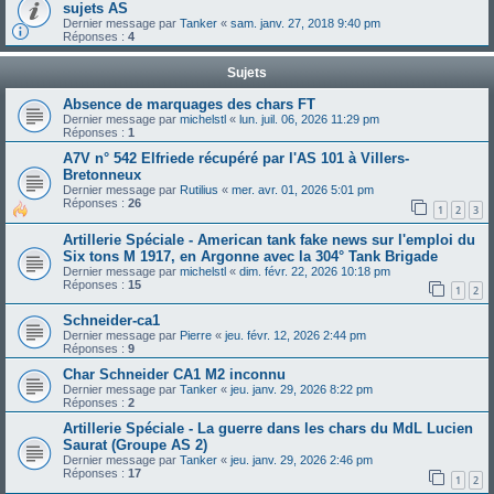
sujets AS
Dernier message par
Tanker
«
sam. janv. 27, 2018 9:40 pm
Réponses :
4
Sujets
Absence de marquages des chars FT
Dernier message par
michelstl
«
lun. juil. 06, 2026 11:29 pm
Réponses :
1
A7V n° 542 Elfriede récupéré par l'AS 101 à Villers-
Bretonneux
Dernier message par
Rutilius
«
mer. avr. 01, 2026 5:01 pm
Réponses :
26
1
2
3
Artillerie Spéciale - American tank fake news sur l'emploi du
Six tons M 1917, en Argonne avec la 304° Tank Brigade
Dernier message par
michelstl
«
dim. févr. 22, 2026 10:18 pm
Réponses :
15
1
2
Schneider-ca1
Dernier message par
Pierre
«
jeu. févr. 12, 2026 2:44 pm
Réponses :
9
Char Schneider CA1 M2 inconnu
Dernier message par
Tanker
«
jeu. janv. 29, 2026 8:22 pm
Réponses :
2
Artillerie Spéciale - La guerre dans les chars du MdL Lucien
Saurat (Groupe AS 2)
Dernier message par
Tanker
«
jeu. janv. 29, 2026 2:46 pm
Réponses :
17
1
2