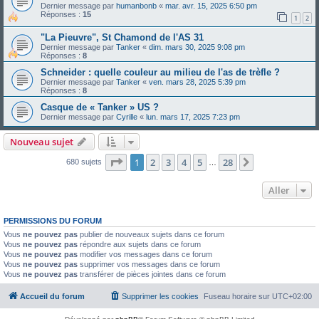
Dernier message par
humanbonb
«
mar. avr. 15, 2025 6:50 pm
Réponses :
15
1
2
"La Pieuvre", St Chamond de l'AS 31
Dernier message par
Tanker
«
dim. mars 30, 2025 9:08 pm
Réponses :
8
Schneider : quelle couleur au milieu de l'as de trèfle ?
Dernier message par
Tanker
«
ven. mars 28, 2025 5:39 pm
Réponses :
8
Casque de « Tanker » US ?
Dernier message par
Cyrille
«
lun. mars 17, 2025 7:23 pm
Nouveau sujet
Page
1
sur
28
1
2
3
4
5
28
Suivant
680 sujets
…
Aller
PERMISSIONS DU FORUM
Vous
ne pouvez pas
publier de nouveaux sujets dans ce forum
Vous
ne pouvez pas
répondre aux sujets dans ce forum
Vous
ne pouvez pas
modifier vos messages dans ce forum
Vous
ne pouvez pas
supprimer vos messages dans ce forum
Vous
ne pouvez pas
transférer de pièces jointes dans ce forum
Accueil du forum
Supprimer les cookies
Fuseau horaire sur
UTC+02:00