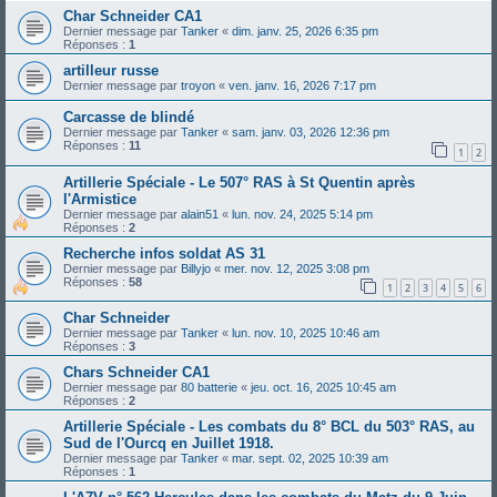
Char Schneider CA1
Dernier message par
Tanker
«
dim. janv. 25, 2026 6:35 pm
Réponses :
1
artilleur russe
Dernier message par
troyon
«
ven. janv. 16, 2026 7:17 pm
Carcasse de blindé
Dernier message par
Tanker
«
sam. janv. 03, 2026 12:36 pm
Réponses :
11
1
2
Artillerie Spéciale - Le 507° RAS à St Quentin après
l'Armistice
Dernier message par
alain51
«
lun. nov. 24, 2025 5:14 pm
Réponses :
2
Recherche infos soldat AS 31
Dernier message par
Billyjo
«
mer. nov. 12, 2025 3:08 pm
Réponses :
58
1
2
3
4
5
6
Char Schneider
Dernier message par
Tanker
«
lun. nov. 10, 2025 10:46 am
Réponses :
3
Chars Schneider CA1
Dernier message par
80 batterie
«
jeu. oct. 16, 2025 10:45 am
Réponses :
2
Artillerie Spéciale - Les combats du 8° BCL du 503° RAS, au
Sud de l'Ourcq en Juillet 1918.
Dernier message par
Tanker
«
mar. sept. 02, 2025 10:39 am
Réponses :
1