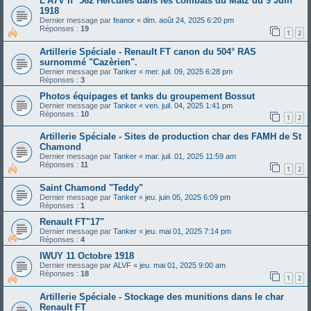
L'A7V n° 562 Hercules dans les combats du Matz du 9 Juin
1918
Dernier message par
feanor
«
dim. août 24, 2025 6:20 pm
Réponses :
19
1
2
Artillerie Spéciale - Renault FT canon du 504° RAS
surnommé "Cazèrien".
Dernier message par
Tanker
«
mer. juil. 09, 2025 6:28 pm
Réponses :
3
Photos équipages et tanks du groupement Bossut
Dernier message par
Tanker
«
ven. juil. 04, 2025 1:41 pm
Réponses :
10
1
2
Artillerie Spéciale - Sites de production char des FAMH de St
Chamond
Dernier message par
Tanker
«
mar. juil. 01, 2025 11:59 am
Réponses :
11
1
2
Saint Chamond "Teddy"
Dernier message par
Tanker
«
jeu. juin 05, 2025 6:09 pm
Réponses :
1
Renault FT"17"
Dernier message par
Tanker
«
jeu. mai 01, 2025 7:14 pm
Réponses :
4
IWUY 11 Octobre 1918
Dernier message par
ALVF
«
jeu. mai 01, 2025 9:00 am
Réponses :
18
1
2
Artillerie Spéciale - Stockage des munitions dans le char
Renault FT