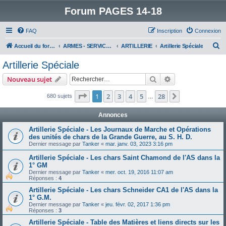
Forum PAGES 14-18
FAQ
Inscription
Connexion
R
Accueil du forum
ARMES - SERVICES - UNITES : historiques & discussions
ARTILLERIE
Artillerie Spéciale
e
Artillerie Spéciale
c
Rechercher
Recherche avanc
Nouveau sujet
h
e
Page
1
sur
28
1
2
3
4
5
28
Suivant
680 sujets
…
r
Annonces
c
Artillerie Spéciale - Les Journaux de Marche et Opérations
h
des unités de chars de la Grande Guerre, au S. H. D.
e
Dernier message par
Tanker
«
mar. janv. 03, 2023 3:16 pm
r
Artillerie Spéciale - Les chars Saint Chamond de l'AS dans la
1° GM
Dernier message par
Tanker
«
mer. oct. 19, 2016 11:07 am
Réponses :
4
Artillerie Spéciale - Les chars Schneider CA1 de l'AS dans la
1° G.M.
Dernier message par
Tanker
«
jeu. févr. 02, 2017 1:36 pm
Réponses :
3
Artillerie Spéciale - Table des Matières et liens directs sur les