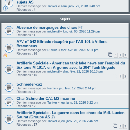
sujets AS
Dernier message par
Tanker
«
sam. janv. 27, 2018 9:40 pm
Réponses :
4
Sujets
Absence de marquages des chars FT
Dernier message par
michelstl
«
lun. juil. 06, 2026 11:29 pm
Réponses :
1
A7V n° 542 Elfriede récupéré par l'AS 101 à Villers-
Bretonneux
Dernier message par
Rutilius
«
mer. avr. 01, 2026 5:01 pm
Réponses :
26
1
2
3
Artillerie Spéciale - American tank fake news sur l'emploi du
Six tons M 1917, en Argonne avec la 304° Tank Brigade
Dernier message par
michelstl
«
dim. févr. 22, 2026 10:18 pm
Réponses :
15
1
2
Schneider-ca1
Dernier message par
Pierre
«
jeu. févr. 12, 2026 2:44 pm
Réponses :
9
Char Schneider CA1 M2 inconnu
Dernier message par
Tanker
«
jeu. janv. 29, 2026 8:22 pm
Réponses :
2
Artillerie Spéciale - La guerre dans les chars du MdL Lucien
Saurat (Groupe AS 2)
Dernier message par
Tanker
«
jeu. janv. 29, 2026 2:46 pm
Réponses :
17
1
2