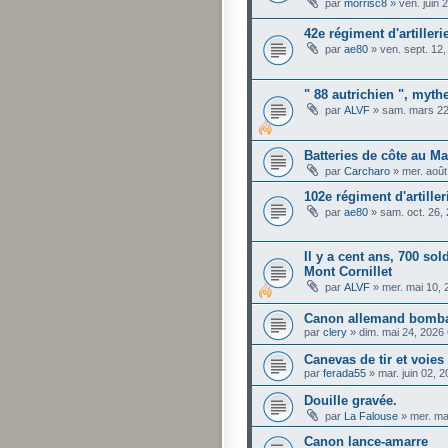
par
morrisc8
»
ven. juin 
42e régiment d'artille
par
ae80
»
ven. sept. 12
" 88 autrichien ", mythe
par
ALVF
»
sam. mars 22
Batteries de côte au M
par
Carcharo
»
mer. août
102e régiment d'artiller
par
ae80
»
sam. oct. 26,
Il y a cent ans, 700 so
Mont Cornillet
par
ALVF
»
mer. mai 10,
Canon allemand bomba
par
clery
»
dim. mai 24, 2026
Canevas de tir et voies 
par
ferada55
»
mar. juin 02, 
Douille gravée.
par
La Falouse
»
mer. ma
Canon lance-amarre