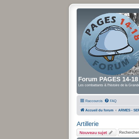
Forum PAGES 14-18
Les combattants & l'histoire de la Gran
Raccourcis
FAQ
Accueil du forum
ARMES - SER
Artillerie
Nouveau sujet