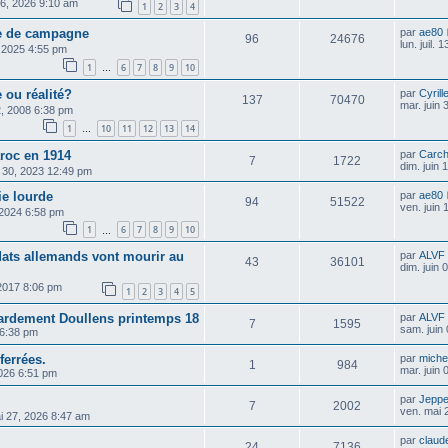
26, 2026 9:10 am
1
2
3
4
rie de campagne
par
ae80
96
24676
lun. juil.
, 2025 4:55 pm
1
6
7
8
9
10
…
 ou réalité?
par
Cyrill
137
70470
mar. juin
, 2008 6:38 pm
1
10
11
12
13
14
…
aroc en 1914
par
Carch
7
1722
dim. juin
 30, 2023 12:49 pm
ie lourde
par
ae80
94
51522
ven. juin
 2024 6:58 pm
1
6
7
8
9
10
…
ldats allemands vont mourir au
par
ALVF
43
36101
dim. juin
 2017 8:06 pm
1
2
3
4
5
rdement Doullens printemps 18
par
ALVF
7
1595
sam. juin
 6:38 pm
ferrées.
par
michel
1
984
mar. juin
2026 6:51 pm
par
Jepp
7
2002
ven. mai 
i 27, 2026 8:47 am
par
claud
24
7136