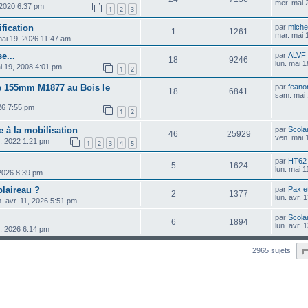
mer. mai 
 2020 6:37 pm
1
2
3
ification
par
michel
1
1261
mar. mai 
mai 19, 2026 11:47 am
e...
par
ALVF
18
9246
lun. mai 
ai 19, 2008 4:01 pm
1
2
e 155mm M1877 au Bois le
par
feano
18
6841
sam. mai 
26 7:55 pm
1
2
ie à la mobilisation
par
Scolar
46
25929
ven. mai 
1, 2022 1:21 pm
1
2
3
4
5
par
HT62
5
1624
lun. mai 
 2026 8:39 pm
blaireau ?
par
Pax e
2
1377
lun. avr.
. avr. 11, 2026 5:51 pm
par
Scolar
6
1894
lun. avr.
1, 2026 6:14 pm
2965 sujets