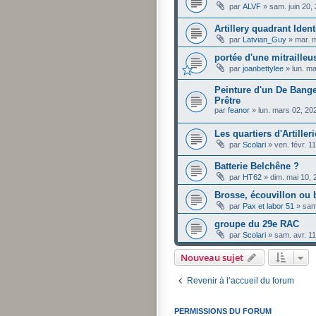
par
ALVF
»
sam. juin 20,
Artillery quadrant Ident
par
Latvian_Guy
»
mar. 
portée d'une mitrailleus
par
joanbettylee
»
lun. m
Peinture d'un De Bang
Prêtre
par
feanor
»
lun. mars 02, 20
Les quartiers d'Artiller
par
Scolari
»
ven. févr. 1
Batterie Belchêne ?
par
HT62
»
dim. mai 10,
Brosse, écouvillon ou 
par
Pax et labor 51
»
sam
groupe du 29e RAC
par
Scolari
»
sam. avr. 1
Nouveau sujet
Revenir à l’accueil du forum
PERMISSIONS DU FORUM