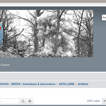
de Guerre
VICES - UNITES : historiques & discussions
ARTILLERIE
Artillerie
Rechercher
Recherche avancée
2965 sujets