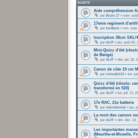
SUJETS
Aide compréhension fi
par
Bruno 27
»
sam. août
17eme regiment d'artill
par
bonifacio
»
ven. sept
Inscription 38cm SKL/
par
ALVF
»
jeu. août 06,
Mini-Quizz d'été (résolu
de Bange)
par
ALVF
»
dim. juil. 26,
Canon de côte 19 cm M
par
romsail1418
»
lun. j
Quizz d'été (résolu: c
transformé en 520)
par
ALVF
»
lun. juil. 13,
17e RAC, 21e batterie
par
marchiennois
»
jeu. 
La mort des canons sur
par
ALVF
»
dim. déc. 14,
Les importantes manœuv
(Meurthe-et-Moselle, F