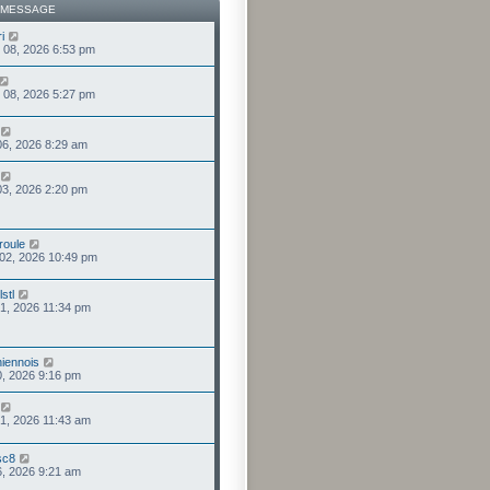
 MESSAGE
i
 08, 2026 6:53 pm
 08, 2026 5:27 pm
 06, 2026 8:29 am
 03, 2026 2:20 pm
roule
 02, 2026 10:49 pm
stl
 31, 2026 11:34 pm
iennois
 30, 2026 9:16 pm
 21, 2026 11:43 am
sc8
 16, 2026 9:21 am