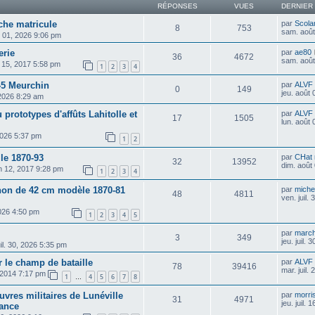
RÉPONSES
VUES
DERNIER
che matricule
par
Scolar
8
753
sam. août
 01, 2026 9:06 pm
erie
par
ae80
36
4672
sam. août
. 15, 2017 5:58 pm
1
2
3
4
45 Meurchin
par
ALVF
0
149
jeu. août
 2026 8:29 am
 prototypes d'affûts Lahitolle et
par
ALVF
17
1505
lun. août
 2026 5:37 pm
1
2
le 1870-93
par
CHat 
32
13952
dim. août
uin 12, 2017 9:28 pm
1
2
3
4
anon de 42 cm modèle 1870-81
par
michel
48
4811
ven. juil.
 2026 4:50 pm
1
2
3
4
5
par
march
3
349
jeu. juil.
juil. 30, 2026 5:35 pm
 le champ de bataille
par
ALVF
78
39416
mar. juil.
 2014 7:17 pm
1
4
5
6
7
8
…
res militaires de Lunéville
par
morri
31
4971
jeu. juil.
rance