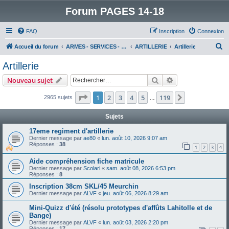
Forum PAGES 14-18
FAQ
Inscription
Connexion
R
Accueil du forum
ARMES - SERVICES - UNITES : historiques & discussions
ARTILLERIE
Artillerie
e
Artillerie
c
Rechercher
Recherche avanc
Nouveau sujet
h
e
Page
1
sur
119
1
2
3
4
5
119
Suivant
2965 sujets
…
r
Sujets
c
17eme regiment d'artillerie
h
Dernier message par
ae80
«
lun. août 10, 2026 9:07 am
Réponses :
38
e
1
2
3
4
r
Aide compréhension fiche matricule
Dernier message par
Scolari
«
sam. août 08, 2026 6:53 pm
Réponses :
8
Inscription 38cm SKL/45 Meurchin
Dernier message par
ALVF
«
jeu. août 06, 2026 8:29 am
Mini-Quizz d'été (résolu prototypes d'affûts Lahitolle et de
Bange)
Dernier message par
ALVF
«
lun. août 03, 2026 2:20 pm
Réponses :
17