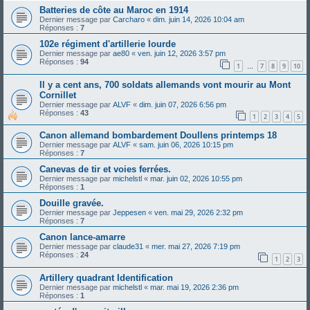
Batteries de côte au Maroc en 1914
Dernier message par
Carcharo
«
dim. juin 14, 2026 10:04 am
Réponses :
7
102e régiment d'artillerie lourde
Dernier message par
ae80
«
ven. juin 12, 2026 3:57 pm
Réponses :
94
1
7
8
9
10
…
Il y a cent ans, 700 soldats allemands vont mourir au Mont
Cornillet
Dernier message par
ALVF
«
dim. juin 07, 2026 6:56 pm
Réponses :
43
1
2
3
4
5
Canon allemand bombardement Doullens printemps 18
Dernier message par
ALVF
«
sam. juin 06, 2026 10:15 pm
Réponses :
7
Canevas de tir et voies ferrées.
Dernier message par
michelstl
«
mar. juin 02, 2026 10:55 pm
Réponses :
1
Douille gravée.
Dernier message par
Jeppesen
«
ven. mai 29, 2026 2:32 pm
Réponses :
7
Canon lance-amarre
Dernier message par
claude31
«
mer. mai 27, 2026 7:19 pm
Réponses :
24
1
2
3
Artillery quadrant Identification
Dernier message par
michelstl
«
mar. mai 19, 2026 2:36 pm
Réponses :
1