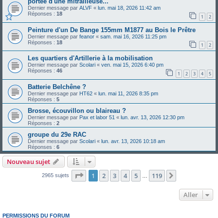
portée d'une mitrailleuse...
Dernier message par
ALVF
«
lun. mai 18, 2026 11:42 am
Réponses :
18
1
2
Peinture d'un De Bange 155mm M1877 au Bois le Prêtre
Dernier message par
feanor
«
sam. mai 16, 2026 11:25 pm
Réponses :
18
1
2
Les quartiers d'Artillerie à la mobilisation
Dernier message par
Scolari
«
ven. mai 15, 2026 6:40 pm
Réponses :
46
1
2
3
4
5
Batterie Belchêne ?
Dernier message par
HT62
«
lun. mai 11, 2026 8:35 pm
Réponses :
5
Brosse, écouvillon ou blaireau ?
Dernier message par
Pax et labor 51
«
lun. avr. 13, 2026 12:30 pm
Réponses :
2
groupe du 29e RAC
Dernier message par
Scolari
«
lun. avr. 13, 2026 10:18 am
Réponses :
6
Nouveau sujet
Page
1
sur
119
1
2
3
4
5
119
Suivant
2965 sujets
…
Aller
PERMISSIONS DU FORUM