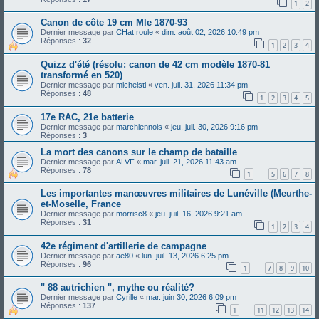
1
2
Canon de côte 19 cm Mle 1870-93
Dernier message par
CHat roule
«
dim. août 02, 2026 10:49 pm
Réponses :
32
1
2
3
4
Quizz d'été (résolu: canon de 42 cm modèle 1870-81
transformé en 520)
Dernier message par
michelstl
«
ven. juil. 31, 2026 11:34 pm
Réponses :
48
1
2
3
4
5
17e RAC, 21e batterie
Dernier message par
marchiennois
«
jeu. juil. 30, 2026 9:16 pm
Réponses :
3
La mort des canons sur le champ de bataille
Dernier message par
ALVF
«
mar. juil. 21, 2026 11:43 am
Réponses :
78
1
5
6
7
8
…
Les importantes manœuvres militaires de Lunéville (Meurthe-
et-Moselle, France
Dernier message par
morrisc8
«
jeu. juil. 16, 2026 9:21 am
Réponses :
31
1
2
3
4
42e régiment d'artillerie de campagne
Dernier message par
ae80
«
lun. juil. 13, 2026 6:25 pm
Réponses :
96
1
7
8
9
10
…
" 88 autrichien ", mythe ou réalité?
Dernier message par
Cyrille
«
mar. juin 30, 2026 6:09 pm
Réponses :
137
1
11
12
13
14
…