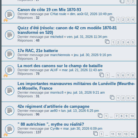
1
2
Canon de côte 19 cm Mle 1870-93
Dernier message par
CHat roule
«
dim. août 02, 2026 10:49 pm
Réponses :
32
1
2
3
4
Quizz d'été (résolu: canon de 42 cm modèle 1870-81
transformé en 520)
Dernier message par
michelstl
«
ven. juil. 31, 2026 11:34 pm
Réponses :
48
1
2
3
4
5
17e RAC, 21e batterie
Dernier message par
marchiennois
«
jeu. juil. 30, 2026 9:16 pm
Réponses :
3
La mort des canons sur le champ de bataille
Dernier message par
ALVF
«
mar. juil. 21, 2026 11:43 am
Réponses :
78
1
5
6
7
8
…
Les importantes manœuvres militaires de Lunéville (Meurthe-
et-Moselle, France
Dernier message par
morrisc8
«
jeu. juil. 16, 2026 9:21 am
Réponses :
31
1
2
3
4
42e régiment d'artillerie de campagne
Dernier message par
ae80
«
lun. juil. 13, 2026 6:25 pm
Réponses :
96
1
7
8
9
10
…
" 88 autrichien ", mythe ou réalité?
Dernier message par
Cyrille
«
mar. juin 30, 2026 6:09 pm
Réponses :
137
1
11
12
13
14
…