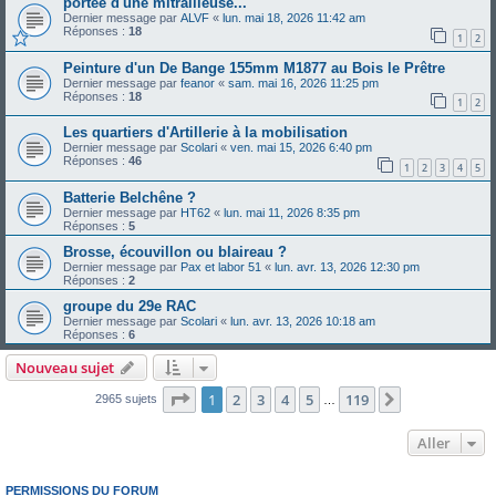
portée d'une mitrailleuse...
Dernier message par
ALVF
«
lun. mai 18, 2026 11:42 am
Réponses :
18
1
2
Peinture d'un De Bange 155mm M1877 au Bois le Prêtre
Dernier message par
feanor
«
sam. mai 16, 2026 11:25 pm
Réponses :
18
1
2
Les quartiers d'Artillerie à la mobilisation
Dernier message par
Scolari
«
ven. mai 15, 2026 6:40 pm
Réponses :
46
1
2
3
4
5
Batterie Belchêne ?
Dernier message par
HT62
«
lun. mai 11, 2026 8:35 pm
Réponses :
5
Brosse, écouvillon ou blaireau ?
Dernier message par
Pax et labor 51
«
lun. avr. 13, 2026 12:30 pm
Réponses :
2
groupe du 29e RAC
Dernier message par
Scolari
«
lun. avr. 13, 2026 10:18 am
Réponses :
6
Nouveau sujet
Page
1
sur
119
1
2
3
4
5
119
Suivant
2965 sujets
…
Aller
PERMISSIONS DU FORUM