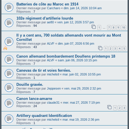
Batteries de côte au Maroc en 1914
Dernier message par
Carcharo
«
dim. juin 14, 2026 10:04 am
Réponses :
7
102e régiment d'artillerie lourde
Dernier message par
ae80
«
ven. juin 12, 2026 3:57 pm
Réponses :
94
1
7
8
9
10
…
Il y a cent ans, 700 soldats allemands vont mourir au Mont
Cornillet
Dernier message par
ALVF
«
dim. juin 07, 2026 6:56 pm
Réponses :
43
1
2
3
4
5
Canon allemand bombardement Doullens printemps 18
Dernier message par
ALVF
«
sam. juin 06, 2026 10:15 pm
Réponses :
7
Canevas de tir et voies ferrées.
Dernier message par
michelstl
«
mar. juin 02, 2026 10:55 pm
Réponses :
1
Douille gravée.
Dernier message par
Jeppesen
«
ven. mai 29, 2026 2:32 pm
Réponses :
7
Canon lance-amarre
Dernier message par
claude31
«
mer. mai 27, 2026 7:19 pm
Réponses :
24
1
2
3
Artillery quadrant Identification
Dernier message par
michelstl
«
mar. mai 19, 2026 2:36 pm
Réponses :
1