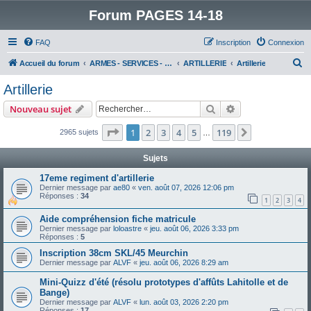
Forum PAGES 14-18
FAQ
Inscription
Connexion
R
Accueil du forum
ARMES - SERVICES - UNITES : historiques & discussions
ARTILLERIE
Artillerie
e
Artillerie
c
Rechercher
Recherche avanc
Nouveau sujet
h
e
Page
1
sur
119
1
2
3
4
5
119
Suivant
2965 sujets
…
r
Sujets
c
17eme regiment d'artillerie
h
Dernier message par
ae80
«
ven. août 07, 2026 12:06 pm
Réponses :
34
e
1
2
3
4
r
Aide compréhension fiche matricule
Dernier message par
loloastre
«
jeu. août 06, 2026 3:33 pm
Réponses :
5
Inscription 38cm SKL/45 Meurchin
Dernier message par
ALVF
«
jeu. août 06, 2026 8:29 am
Mini-Quizz d'été (résolu prototypes d'affûts Lahitolle et de
Bange)
Dernier message par
ALVF
«
lun. août 03, 2026 2:20 pm
Réponses :
17