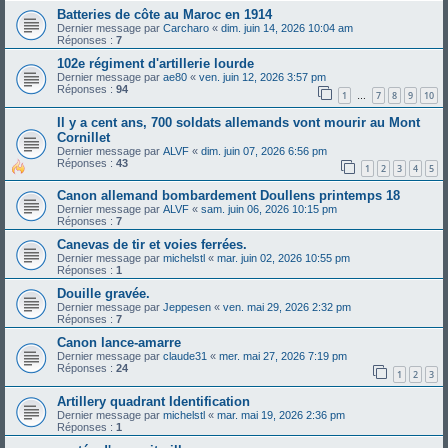
Batteries de côte au Maroc en 1914
Dernier message par
Carcharo
«
dim. juin 14, 2026 10:04 am
Réponses :
7
102e régiment d'artillerie lourde
Dernier message par
ae80
«
ven. juin 12, 2026 3:57 pm
Réponses :
94
1
7
8
9
10
…
Il y a cent ans, 700 soldats allemands vont mourir au Mont
Cornillet
Dernier message par
ALVF
«
dim. juin 07, 2026 6:56 pm
Réponses :
43
1
2
3
4
5
Canon allemand bombardement Doullens printemps 18
Dernier message par
ALVF
«
sam. juin 06, 2026 10:15 pm
Réponses :
7
Canevas de tir et voies ferrées.
Dernier message par
michelstl
«
mar. juin 02, 2026 10:55 pm
Réponses :
1
Douille gravée.
Dernier message par
Jeppesen
«
ven. mai 29, 2026 2:32 pm
Réponses :
7
Canon lance-amarre
Dernier message par
claude31
«
mer. mai 27, 2026 7:19 pm
Réponses :
24
1
2
3
Artillery quadrant Identification
Dernier message par
michelstl
«
mar. mai 19, 2026 2:36 pm
Réponses :
1