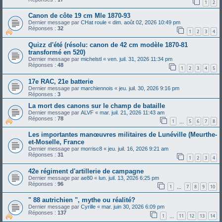
1
2
Canon de côte 19 cm Mle 1870-93
Dernier message par
CHat roule
«
dim. août 02, 2026 10:49 pm
Réponses :
32
1
2
3
4
Quizz d'été (résolu: canon de 42 cm modèle 1870-81
transformé en 520)
Dernier message par
michelstl
«
ven. juil. 31, 2026 11:34 pm
Réponses :
48
1
2
3
4
5
17e RAC, 21e batterie
Dernier message par
marchiennois
«
jeu. juil. 30, 2026 9:16 pm
Réponses :
3
La mort des canons sur le champ de bataille
Dernier message par
ALVF
«
mar. juil. 21, 2026 11:43 am
Réponses :
78
1
5
6
7
8
…
Les importantes manœuvres militaires de Lunéville (Meurthe-
et-Moselle, France
Dernier message par
morrisc8
«
jeu. juil. 16, 2026 9:21 am
Réponses :
31
1
2
3
4
42e régiment d'artillerie de campagne
Dernier message par
ae80
«
lun. juil. 13, 2026 6:25 pm
Réponses :
96
1
7
8
9
10
…
" 88 autrichien ", mythe ou réalité?
Dernier message par
Cyrille
«
mar. juin 30, 2026 6:09 pm
Réponses :
137
1
11
12
13
14
…