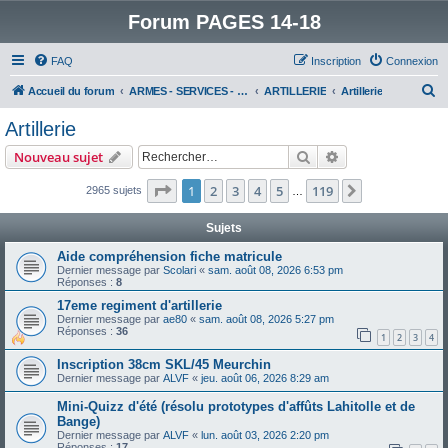
Forum PAGES 14-18
FAQ
Inscription
Connexion
R
Accueil du forum
ARMES - SERVICES - UNITES : historiques & discussions
ARTILLERIE
Artillerie
e
Artillerie
c
Rechercher
Recherche avanc
Nouveau sujet
h
e
Page
1
sur
119
1
2
3
4
5
119
Suivant
2965 sujets
…
r
Sujets
c
Aide compréhension fiche matricule
h
Dernier message par
Scolari
«
sam. août 08, 2026 6:53 pm
Réponses :
8
e
17eme regiment d'artillerie
r
Dernier message par
ae80
«
sam. août 08, 2026 5:27 pm
Réponses :
36
1
2
3
4
Inscription 38cm SKL/45 Meurchin
Dernier message par
ALVF
«
jeu. août 06, 2026 8:29 am
Mini-Quizz d'été (résolu prototypes d'affûts Lahitolle et de
Bange)
Dernier message par
ALVF
«
lun. août 03, 2026 2:20 pm
Réponses :
17