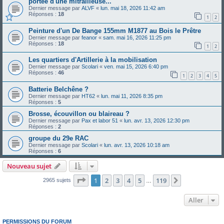
portée d'une mitrailleuse...
Dernier message par
ALVF
«
lun. mai 18, 2026 11:42 am
Réponses :
18
1
2
Peinture d'un De Bange 155mm M1877 au Bois le Prêtre
Dernier message par
feanor
«
sam. mai 16, 2026 11:25 pm
Réponses :
18
1
2
Les quartiers d'Artillerie à la mobilisation
Dernier message par
Scolari
«
ven. mai 15, 2026 6:40 pm
Réponses :
46
1
2
3
4
5
Batterie Belchêne ?
Dernier message par
HT62
«
lun. mai 11, 2026 8:35 pm
Réponses :
5
Brosse, écouvillon ou blaireau ?
Dernier message par
Pax et labor 51
«
lun. avr. 13, 2026 12:30 pm
Réponses :
2
groupe du 29e RAC
Dernier message par
Scolari
«
lun. avr. 13, 2026 10:18 am
Réponses :
6
Nouveau sujet
Page
1
sur
119
1
2
3
4
5
119
Suivant
2965 sujets
…
Aller
PERMISSIONS DU FORUM