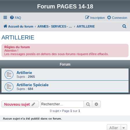
Forum PAGES 14-18
FAQ
Inscription
Connexion
R
Accueil du forum
ARMES - SERVICES - UNITES : historiques & discussions
ARTILLERIE
e
ARTILLERIE
c
Règles du forum
h
Attention !
Les messages postés en dehors des sous-forums risquent d'être effacés.
e
r
Forum
c
Artillerie
h
Sujets :
2965
e
Artillerie Spéciale
Sujets :
684
r
Rechercher
Recherche avanc
Nouveau sujet
0 sujet • Page
1
sur
1
Aucun sujet n’a été publié dans ce forum.
Aller