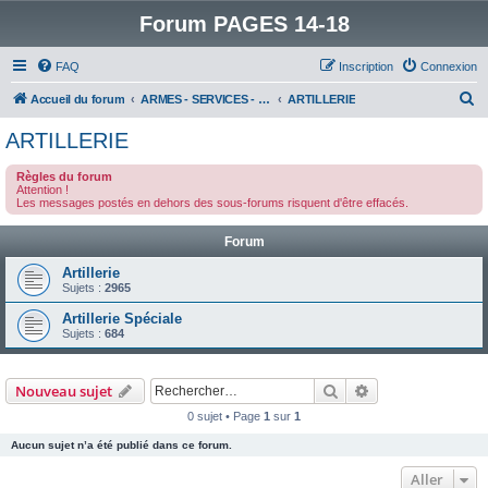
Forum PAGES 14-18
FAQ
Inscription
Connexion
R
Accueil du forum
ARMES - SERVICES - UNITES : historiques & discussions
ARTILLERIE
e
ARTILLERIE
c
Règles du forum
h
Attention !
Les messages postés en dehors des sous-forums risquent d'être effacés.
e
r
Forum
c
Artillerie
h
Sujets :
2965
e
Artillerie Spéciale
Sujets :
684
r
Rechercher
Recherche avanc
Nouveau sujet
0 sujet • Page
1
sur
1
Aucun sujet n’a été publié dans ce forum.
Aller