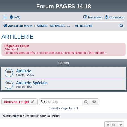
Forum PAGES 14-18
FAQ
Inscription
Connexion
R
Accueil du forum
ARMES - SERVICES - UNITES : historiques & discussions
ARTILLERIE
e
ARTILLERIE
c
Règles du forum
h
Attention !
Les messages postés en dehors des sous-forums risquent d'être effacés.
e
r
Forum
c
Artillerie
h
Sujets :
2965
e
Artillerie Spéciale
Sujets :
684
r
Rechercher
Recherche avanc
Nouveau sujet
0 sujet • Page
1
sur
1
Aucun sujet n’a été publié dans ce forum.
Aller