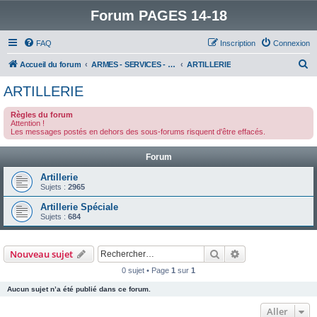
Forum PAGES 14-18
FAQ
Inscription
Connexion
R
Accueil du forum
ARMES - SERVICES - UNITES : historiques & discussions
ARTILLERIE
e
ARTILLERIE
c
Règles du forum
h
Attention !
Les messages postés en dehors des sous-forums risquent d'être effacés.
e
r
Forum
c
Artillerie
h
Sujets :
2965
e
Artillerie Spéciale
Sujets :
684
r
Rechercher
Recherche avanc
Nouveau sujet
0 sujet • Page
1
sur
1
Aucun sujet n’a été publié dans ce forum.
Aller