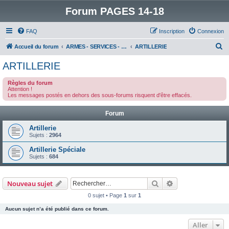
Forum PAGES 14-18
FAQ
Inscription
Connexion
R
Accueil du forum
ARMES - SERVICES - UNITES : historiques & discussions
ARTILLERIE
e
ARTILLERIE
c
Règles du forum
h
Attention !
Les messages postés en dehors des sous-forums risquent d'être effacés.
e
r
Forum
c
Artillerie
h
Sujets :
2964
e
Artillerie Spéciale
Sujets :
684
r
Rechercher
Recherche avanc
Nouveau sujet
0 sujet • Page
1
sur
1
Aucun sujet n’a été publié dans ce forum.
Aller