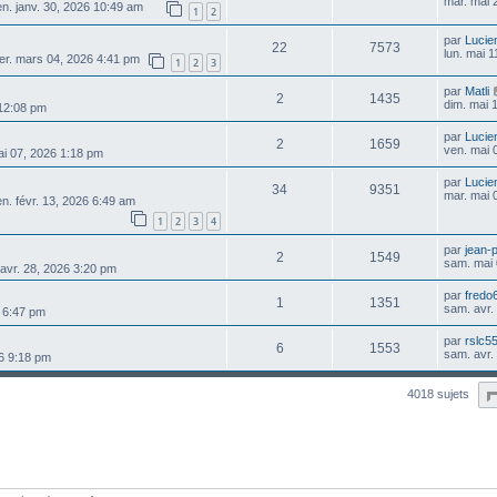
mar. mai 
n. janv. 30, 2026 10:49 am
1
2
par
Lucie
22
7573
lun. mai 
er. mars 04, 2026 4:41 pm
1
2
3
par
Matli
2
1435
dim. mai 
 12:08 pm
par
Lucie
2
1659
ven. mai 
ai 07, 2026 1:18 pm
par
Lucie
34
9351
mar. mai 
n. févr. 13, 2026 6:49 am
1
2
3
4
par
jean-
2
1549
sam. mai 
 avr. 28, 2026 3:20 pm
par
fredo
1
1351
sam. avr.
6 6:47 pm
par
rslc5
6
1553
sam. avr.
26 9:18 pm
4018 sujets