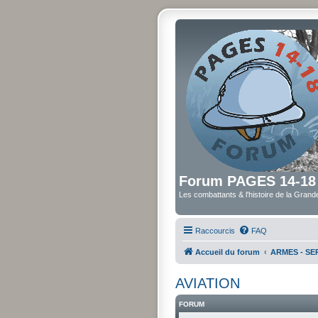
Forum PAGES 14-18
Les combattants & l'histoire de la Gran
Raccourcis
FAQ
Accueil du forum
ARMES - SER
AVIATION
FORUM