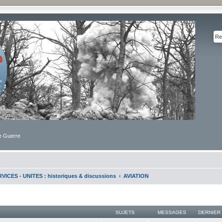
de Guerre
VICES - UNITES : historiques & discussions
AVIATION
SUJETS
MESSAGES
DERNIER