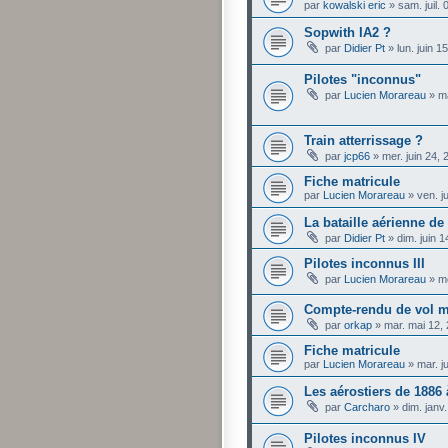
par
kowalski eric
»
sam. juil.
Sopwith IA2 ?
par
Didier Pt
»
lun. juin 
Pilotes "inconnus"
par
Lucien Morareau
»
m
Train atterrissage ?
par
jcp66
»
mer. juin 24,
Fiche matricule
par
Lucien Morareau
»
ven. j
La bataille aérienne d
par
Didier Pt
»
dim. juin 
Pilotes inconnus III
par
Lucien Morareau
»
me
Compte-rendu de vol m
par
orkap
»
mar. mai 12,
Fiche matricule
par
Lucien Morareau
»
mar. j
Les aérostiers de 1886 
par
Carcharo
»
dim. janv
Pilotes inconnus IV