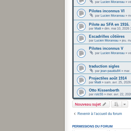
par
Lucien Morareau
»
ve
Pilotes inconnus VI
par
Lucien Morareau
»
m
Pilote au SFA en 1916.
par
Matli
»
dim. mai 10, 2026
Escadrilles côtières
par
Lucien Morareau
»
jeu. m
Pilotes inconnus V
par
Lucien Morareau
»
ve
traduction sigles
par
jean-pauldu84
»
mar.
Projectiles août 1914
par
Matli
»
sam. avr. 25, 202
Otto Kissenberth
par
rslc55
»
mer. avr. 22, 20
Nouveau sujet
Revenir à l’accueil du forum
PERMISSIONS DU FORUM