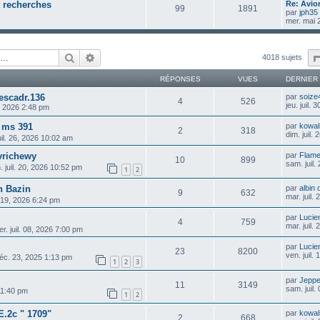
t recherches
Re: Avio
99
1891
par
jph35
mer. mai 
Rechercher
Recherche avancée
4018 sujets
RÉPONSES
VUES
DERNIER
escadr.136
par
soize
4
526
jeu. juil.
9, 2026 2:48 pm
n ms 391
par
kowal
2
318
dim. juil.
uil. 26, 2026 10:02 am
avrichewy
par
Flame
10
899
sam. juil.
n. juil. 20, 2026 10:52 pm
1
2
n Bazin
par
albin 
9
632
mar. juil.
l. 19, 2026 6:24 pm
par
Lucie
4
759
mar. juil.
r. juil. 08, 2026 7:00 pm
par
Lucie
23
8200
ven. juil.
éc. 23, 2025 1:13 pm
1
2
3
par
Jepp
11
3149
sam. juil.
 11:40 pm
1
2
E.2c " 1709"
par
kowal
2
668