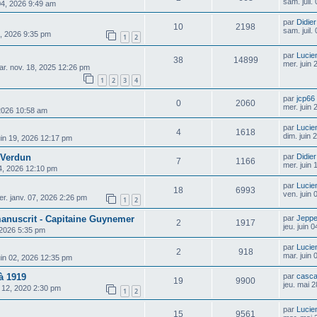
sam. juil.
 04, 2026 9:49 am
par
Didier
10
2198
sam. juil.
15, 2026 9:35 pm
1
2
par
Lucie
38
14899
mer. juin
ar. nov. 18, 2025 12:26 pm
1
2
3
4
par
jcp66
0
2060
mer. juin
 2026 10:58 am
par
Lucie
4
1618
dim. juin
uin 19, 2026 12:17 pm
e Verdun
par
Didier
7
1166
mer. juin
14, 2026 12:10 pm
par
Lucie
18
6993
ven. juin
r. janv. 07, 2026 2:26 pm
1
2
anuscrit - Capitaine Guynemer
par
Jepp
2
1917
jeu. juin 
 2026 5:35 pm
par
Lucie
2
918
mar. juin
uin 02, 2026 12:35 pm
à 1919
par
casca
19
9900
jeu. mai 
. 12, 2020 2:30 pm
1
2
par
Lucie
15
9561