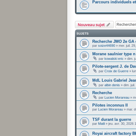
Parcours individuels e
Nouveau sujet
SUJETS
Recherche JMO 2e GA 
par
soize44690
»
mer. juil. 2
Morane saulnier type 
par
kowalski eric
»
dim. j
Pilote-sergent J. de D
par
Croix de Guerre
»
lu
MdL Louis Gabriel Jea
par
albin denis
»
dim. jui
Recherche
par
Lucien Morareau
»
me
Pilotes inconnus II
par
Lucien Morareau
»
mar. d
TSF durant la guerre
par
Matli
»
jeu. avr. 30, 2026
Royai aircraft factory B