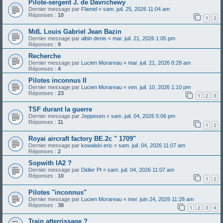
Pilote-sergent J. de Davrichewy
Dernier message par
Flamel
«
sam. juil. 25, 2026 11:04 am
Réponses :
10
1
2
MdL Louis Gabriel Jean Bazin
Dernier message par
albin denis
«
mar. juil. 21, 2026 1:05 pm
Réponses :
9
Recherche
Dernier message par
Lucien Morareau
«
mar. juil. 21, 2026 8:28 am
Réponses :
4
Pilotes inconnus II
Dernier message par
Lucien Morareau
«
ven. juil. 10, 2026 1:10 pm
Réponses :
23
1
2
3
TSF durant la guerre
Dernier message par
Jeppesen
«
sam. juil. 04, 2026 5:06 pm
Réponses :
11
1
2
Royai aircraft factory BE.2c " 1709"
Dernier message par
kowalski eric
«
sam. juil. 04, 2026 11:07 am
Réponses :
2
Sopwith IA2 ?
Dernier message par
Didier Pt
«
sam. juil. 04, 2026 11:07 am
Réponses :
10
1
2
Pilotes "inconnus"
Dernier message par
Lucien Morareau
«
mer. juin 24, 2026 11:28 am
Réponses :
38
1
2
3
4
Train atterrissage ?