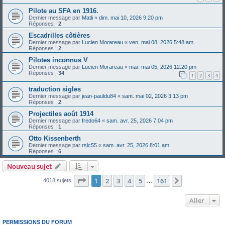
Pilote au SFA en 1916.
Dernier message par
Matli
«
dim. mai 10, 2026 9:20 pm
Réponses :
2
Escadrilles côtières
Dernier message par
Lucien Morareau
«
ven. mai 08, 2026 5:48 am
Réponses :
2
Pilotes inconnus V
Dernier message par
Lucien Morareau
«
mar. mai 05, 2026 12:20 pm
Réponses :
34
1
2
3
4
traduction sigles
Dernier message par
jean-pauldu84
«
sam. mai 02, 2026 3:13 pm
Réponses :
2
Projectiles août 1914
Dernier message par
fredo64
«
sam. avr. 25, 2026 7:04 pm
Réponses :
1
Otto Kissenberth
Dernier message par
rslc55
«
sam. avr. 25, 2026 8:01 am
Réponses :
6
Nouveau sujet
Page
1
sur
161
1
2
3
4
5
161
Suivant
4018 sujets
…
Aller
PERMISSIONS DU FORUM