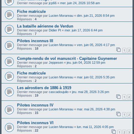
Dernier message par
jcp66
«
mer. juin 24, 2026 10:58 am
Fiche matricule
Dernier message par
Lucien Morareau
«
dim. juin 21, 2026 8:54 pm
Réponses :
4
La bataille aérienne de Verdun
Dernier message par
Didier Pt
«
mer. juin 17, 2026 6:44 pm
Réponses :
7
Pilotes inconnus III
Dernier message par
Lucien Morareau
«
ven. juin 05, 2026 4:17 pm
Réponses :
18
1
2
Compte-rendu de vol manuscrit - Capitaine Guynemer
Dernier message par
Jeppesen
«
jeu. juin 04, 2026 12:59 pm
Réponses :
2
Fiche matricule
Dernier message par
Lucien Morareau
«
mar. juin 02, 2026 5:35 pm
Réponses :
2
Les aérostiers de 1886 à 1919
Dernier message par
cascadoujulio
«
jeu. mai 28, 2026 3:26 pm
Réponses :
19
1
2
Pilotes inconnus IV
Dernier message par
Lucien Morareau
«
mar. mai 26, 2026 4:38 pm
Réponses :
15
1
2
Pilotes inconnus VI
Dernier message par
Lucien Morareau
«
lun. mai 11, 2026 4:05 pm
Réponses :
22
1
2
3