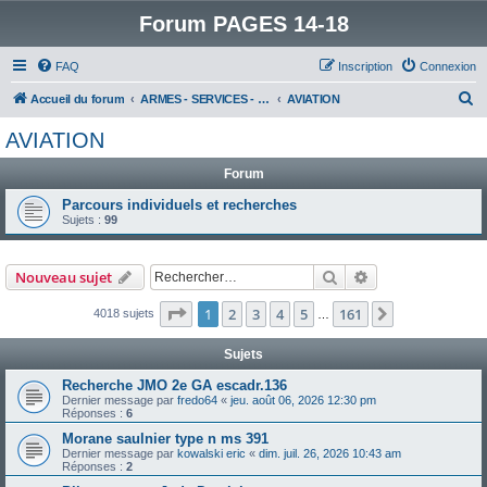
Forum PAGES 14-18
FAQ
Inscription
Connexion
R
Accueil du forum
ARMES - SERVICES - UNITES : historiques & discussions
AVIATION
e
AVIATION
c
Forum
h
e
Parcours individuels et recherches
Sujets :
99
r
c
Rechercher
Recherche avanc
Nouveau sujet
h
e
Page
1
sur
161
1
2
3
4
5
161
Suivant
4018 sujets
…
r
Sujets
Recherche JMO 2e GA escadr.136
Dernier message par
fredo64
«
jeu. août 06, 2026 12:30 pm
Réponses :
6
Morane saulnier type n ms 391
Dernier message par
kowalski eric
«
dim. juil. 26, 2026 10:43 am
Réponses :
2