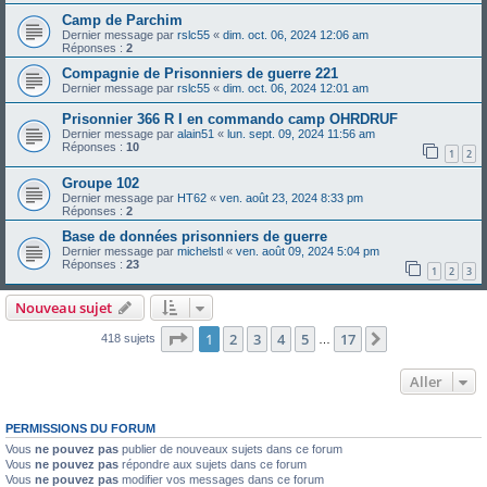
Camp de Parchim
Dernier message par
rslc55
«
dim. oct. 06, 2024 12:06 am
Réponses :
2
Compagnie de Prisonniers de guerre 221
Dernier message par
rslc55
«
dim. oct. 06, 2024 12:01 am
Prisonnier 366 R I en commando camp OHRDRUF
Dernier message par
alain51
«
lun. sept. 09, 2024 11:56 am
Réponses :
10
1
2
Groupe 102
Dernier message par
HT62
«
ven. août 23, 2024 8:33 pm
Réponses :
2
Base de données prisonniers de guerre
Dernier message par
michelstl
«
ven. août 09, 2024 5:04 pm
Réponses :
23
1
2
3
Nouveau sujet
Page
1
sur
17
1
2
3
4
5
17
Suivant
418 sujets
…
Aller
PERMISSIONS DU FORUM
Vous
ne pouvez pas
publier de nouveaux sujets dans ce forum
Vous
ne pouvez pas
répondre aux sujets dans ce forum
Vous
ne pouvez pas
modifier vos messages dans ce forum