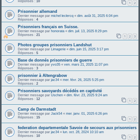
Réponses :
10
1
2
Prisonnier allemand
Dernier message par
michel leclercq
«
dim. août 31, 2025 6:04 pm
Réponses :
4
Prisonniers français en Suisse.
Dernier message par
honorata
«
dim. juil. 13, 2025 8:29 pm
Réponses :
21
1
2
3
Photos groupes prisonniers Landshut
Dernier message par
Limagerie
«
dim. juin 15, 2025 3:17 pm
Réponses :
5
Base de donnés prisonniers de guerre
Dernier message par
yvo35
«
ven. mars 21, 2025 11:07 pm
Réponses :
3
prisonnier à Altengrabow
Dernier message par
jac34
«
mer. févr. 26, 2025 5:25 pm
Réponses :
2
Prisonniers savoyards décédés en captivité
Dernier message par
Uschen
«
dim. févr. 23, 2025 9:24 am
Réponses :
12
1
2
Camp de Darmstadt
Dernier message par
Jack54
«
mer. janv. 01, 2025 6:26 pm
Réponses :
15
1
2
federation departementale Savoie de secours aux prisonniers
Dernier message par
jac34
«
lun. oct. 28, 2024 10:10 am
Réponses :
10
1
2