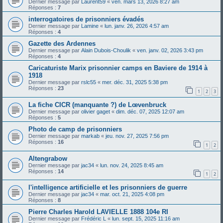
Dernier message par
Laurent59
«
ven. mars 13, 2026 8:27 am
Réponses :
7
interrogatoires de prisonniers évadés
Dernier message par
Lamine
«
lun. janv. 26, 2026 4:57 am
Réponses :
4
Gazette des Ardennes
Dernier message par
Alain Dubois-Choulik
«
ven. janv. 02, 2026 3:43 pm
Réponses :
4
Caricaturiste Marix prisonnier camps en Baviere de 1914 à
1918
Dernier message par
rslc55
«
mer. déc. 31, 2025 5:38 pm
Réponses :
23
1
2
3
La fiche CICR (manquante ?) de Lœvenbruck
Dernier message par
olivier gaget
«
dim. déc. 07, 2025 12:07 am
Réponses :
5
Photo de camp de prisonniers
Dernier message par
markab
«
jeu. nov. 27, 2025 7:56 pm
Réponses :
16
1
2
Altengrabow
Dernier message par
jac34
«
lun. nov. 24, 2025 8:45 am
Réponses :
14
1
2
l'intelligence artificielle et les prisonniers de guerre
Dernier message par
jac34
«
mar. oct. 21, 2025 4:08 pm
Réponses :
8
Pierre Charles Harold LAVIELLE 1888 104e RI
Dernier message par
Frédéric L
«
lun. sept. 15, 2025 11:16 am