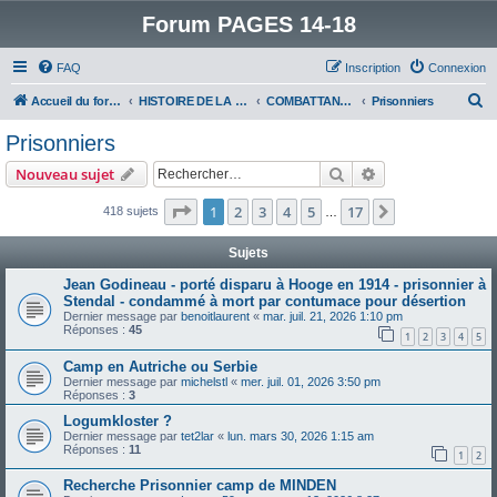
Forum PAGES 14-18
FAQ
Inscription
Connexion
R
Accueil du forum
HISTOIRE DE LA GRANDE GUERRE
COMBATTANTS DE LA GRANDE GUERRE
Prisonniers
e
Prisonniers
c
Rechercher
Recherche avanc
Nouveau sujet
h
e
Page
1
sur
17
1
2
3
4
5
17
Suivant
418 sujets
…
r
Sujets
c
Jean Godineau - porté disparu à Hooge en 1914 - prisonnier à
h
Stendal - condammé à mort par contumace pour désertion
e
Dernier message par
benoitlaurent
«
mar. juil. 21, 2026 1:10 pm
Réponses :
45
1
2
3
4
5
r
Camp en Autriche ou Serbie
Dernier message par
michelstl
«
mer. juil. 01, 2026 3:50 pm
Réponses :
3
Logumkloster ?
Dernier message par
tet2lar
«
lun. mars 30, 2026 1:15 am
Réponses :
11
1
2
Recherche Prisonnier camp de MINDEN