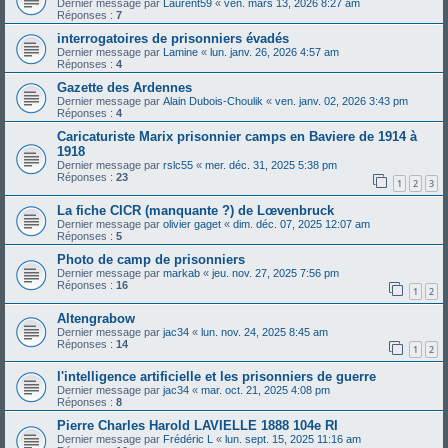
Dernier message par
Laurent59
«
ven. mars 13, 2026 8:27 am
Réponses :
7
interrogatoires de prisonniers évadés
Dernier message par
Lamine
«
lun. janv. 26, 2026 4:57 am
Réponses :
4
Gazette des Ardennes
Dernier message par
Alain Dubois-Choulik
«
ven. janv. 02, 2026 3:43 pm
Réponses :
4
Caricaturiste Marix prisonnier camps en Baviere de 1914 à
1918
Dernier message par
rslc55
«
mer. déc. 31, 2025 5:38 pm
Réponses :
23
1
2
3
La fiche CICR (manquante ?) de Lœvenbruck
Dernier message par
olivier gaget
«
dim. déc. 07, 2025 12:07 am
Réponses :
5
Photo de camp de prisonniers
Dernier message par
markab
«
jeu. nov. 27, 2025 7:56 pm
Réponses :
16
1
2
Altengrabow
Dernier message par
jac34
«
lun. nov. 24, 2025 8:45 am
Réponses :
14
1
2
l'intelligence artificielle et les prisonniers de guerre
Dernier message par
jac34
«
mar. oct. 21, 2025 4:08 pm
Réponses :
8
Pierre Charles Harold LAVIELLE 1888 104e RI
Dernier message par
Frédéric L
«
lun. sept. 15, 2025 11:16 am