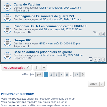
Camp de Parchim
Dernier message par
rslc55
«
dim. oct. 06, 2024 12:06 am
Réponses :
2
Compagnie de Prisonniers de guerre 221
Dernier message par
rslc55
«
dim. oct. 06, 2024 12:01 am
Prisonnier 366 R I en commando camp OHRDRUF
Dernier message par
alain51
«
lun. sept. 09, 2024 11:56 am
Réponses :
10
1
2
Groupe 102
Dernier message par
HT62
«
ven. août 23, 2024 8:33 pm
Réponses :
2
Base de données prisonniers de guerre
Dernier message par
michelstl
«
ven. août 09, 2024 5:04 pm
Réponses :
23
1
2
3
Nouveau sujet
Page
1
sur
17
1
2
3
4
5
17
Suivant
418 sujets
…
Aller
PERMISSIONS DU FORUM
Vous
ne pouvez pas
publier de nouveaux sujets dans ce forum
Vous
ne pouvez pas
répondre aux sujets dans ce forum
Vous
ne pouvez pas
modifier vos messages dans ce forum