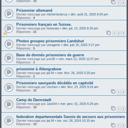
Réponses :
10
1
2
Prisonnier allemand
Dernier message par
michel leclercq
«
dim. août 31, 2025 6:04 pm
Réponses :
4
Prisonniers français en Suisse.
Dernier message par
honorata
«
dim. juil. 13, 2025 8:29 pm
Réponses :
21
1
2
3
Photos groupes prisonniers Landshut
Dernier message par
Limagerie
«
dim. juin 15, 2025 3:17 pm
Réponses :
5
Base de donnés prisonniers de guerre
Dernier message par
yvo35
«
ven. mars 21, 2025 11:07 pm
Réponses :
3
prisonnier à Altengrabow
Dernier message par
jac34
«
mer. févr. 26, 2025 5:25 pm
Réponses :
2
Prisonniers savoyards décédés en captivité
Dernier message par
Uschen
«
dim. févr. 23, 2025 9:24 am
Réponses :
12
1
2
Camp de Darmstadt
Dernier message par
Jack54
«
mer. janv. 01, 2025 6:26 pm
Réponses :
15
1
2
federation departementale Savoie de secours aux prisonniers
Dernier message par
jac34
«
lun. oct. 28, 2024 10:10 am
Réponses :
10
1
2