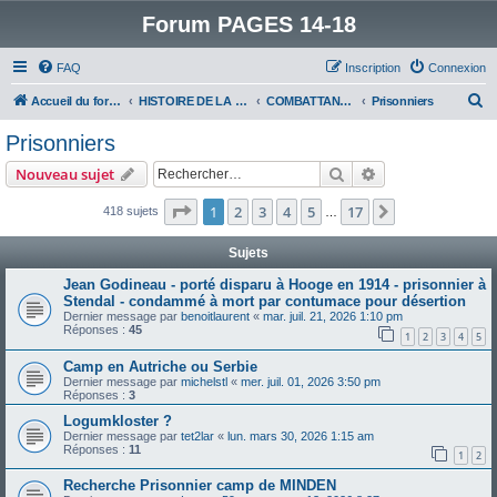
Forum PAGES 14-18
FAQ
Inscription
Connexion
R
Accueil du forum
HISTOIRE DE LA GRANDE GUERRE
COMBATTANTS DE LA GRANDE GUERRE
Prisonniers
e
Prisonniers
c
Rechercher
Recherche avanc
Nouveau sujet
h
e
Page
1
sur
17
1
2
3
4
5
17
Suivant
418 sujets
…
r
Sujets
c
Jean Godineau - porté disparu à Hooge en 1914 - prisonnier à
h
Stendal - condammé à mort par contumace pour désertion
e
Dernier message par
benoitlaurent
«
mar. juil. 21, 2026 1:10 pm
Réponses :
45
1
2
3
4
5
r
Camp en Autriche ou Serbie
Dernier message par
michelstl
«
mer. juil. 01, 2026 3:50 pm
Réponses :
3
Logumkloster ?
Dernier message par
tet2lar
«
lun. mars 30, 2026 1:15 am
Réponses :
11
1
2
Recherche Prisonnier camp de MINDEN