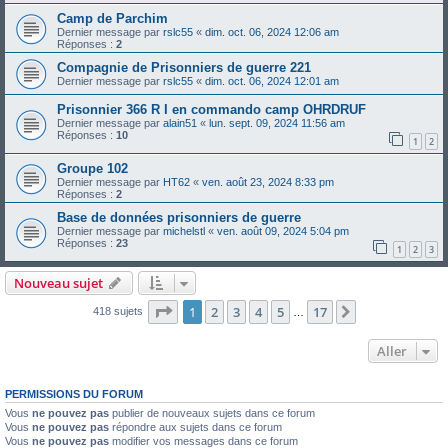
Camp de Parchim
Dernier message par
rslc55
«
dim. oct. 06, 2024 12:06 am
Réponses :
2
Compagnie de Prisonniers de guerre 221
Dernier message par
rslc55
«
dim. oct. 06, 2024 12:01 am
Prisonnier 366 R I en commando camp OHRDRUF
Dernier message par
alain51
«
lun. sept. 09, 2024 11:56 am
Réponses :
10
1
2
Groupe 102
Dernier message par
HT62
«
ven. août 23, 2024 8:33 pm
Réponses :
2
Base de données prisonniers de guerre
Dernier message par
michelstl
«
ven. août 09, 2024 5:04 pm
Réponses :
23
1
2
3
Nouveau sujet
Page
1
sur
17
1
2
3
4
5
17
Suivant
418 sujets
…
Aller
PERMISSIONS DU FORUM
Vous
ne pouvez pas
publier de nouveaux sujets dans ce forum
Vous
ne pouvez pas
répondre aux sujets dans ce forum
Vous
ne pouvez pas
modifier vos messages dans ce forum