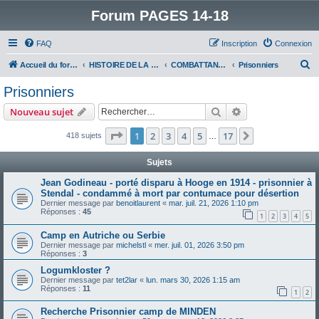
Forum PAGES 14-18
FAQ
Inscription
Connexion
R
Accueil du forum
HISTOIRE DE LA GRANDE GUERRE
COMBATTANTS DE LA GRANDE GUERRE
Prisonniers
e
Prisonniers
c
Rechercher
Recherche avanc
Nouveau sujet
h
e
Page
1
sur
17
1
2
3
4
5
17
Suivant
418 sujets
…
r
Sujets
c
Jean Godineau - porté disparu à Hooge en 1914 - prisonnier à
h
Stendal - condammé à mort par contumace pour désertion
e
Dernier message par
benoitlaurent
«
mar. juil. 21, 2026 1:10 pm
Réponses :
45
1
2
3
4
5
r
Camp en Autriche ou Serbie
Dernier message par
michelstl
«
mer. juil. 01, 2026 3:50 pm
Réponses :
3
Logumkloster ?
Dernier message par
tet2lar
«
lun. mars 30, 2026 1:15 am
Réponses :
11
1
2
Recherche Prisonnier camp de MINDEN