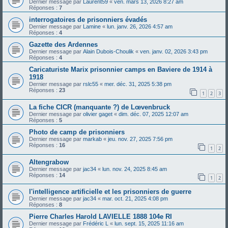
Dernier message par
Laurent59
«
ven. mars 13, 2026 8:27 am
Réponses :
7
interrogatoires de prisonniers évadés
Dernier message par
Lamine
«
lun. janv. 26, 2026 4:57 am
Réponses :
4
Gazette des Ardennes
Dernier message par
Alain Dubois-Choulik
«
ven. janv. 02, 2026 3:43 pm
Réponses :
4
Caricaturiste Marix prisonnier camps en Baviere de 1914 à
1918
Dernier message par
rslc55
«
mer. déc. 31, 2025 5:38 pm
Réponses :
23
1
2
3
La fiche CICR (manquante ?) de Lœvenbruck
Dernier message par
olivier gaget
«
dim. déc. 07, 2025 12:07 am
Réponses :
5
Photo de camp de prisonniers
Dernier message par
markab
«
jeu. nov. 27, 2025 7:56 pm
Réponses :
16
1
2
Altengrabow
Dernier message par
jac34
«
lun. nov. 24, 2025 8:45 am
Réponses :
14
1
2
l'intelligence artificielle et les prisonniers de guerre
Dernier message par
jac34
«
mar. oct. 21, 2025 4:08 pm
Réponses :
8
Pierre Charles Harold LAVIELLE 1888 104e RI
Dernier message par
Frédéric L
«
lun. sept. 15, 2025 11:16 am