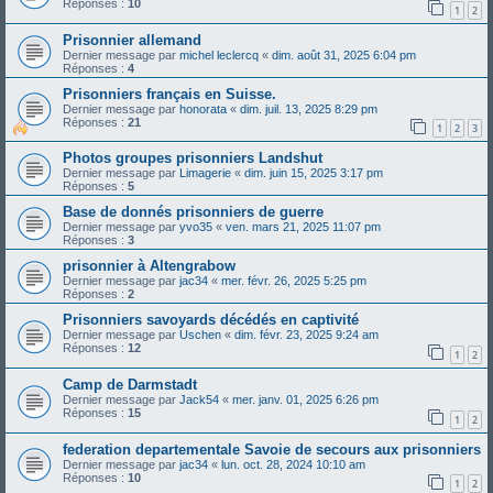
Réponses :
10
1
2
Prisonnier allemand
Dernier message par
michel leclercq
«
dim. août 31, 2025 6:04 pm
Réponses :
4
Prisonniers français en Suisse.
Dernier message par
honorata
«
dim. juil. 13, 2025 8:29 pm
Réponses :
21
1
2
3
Photos groupes prisonniers Landshut
Dernier message par
Limagerie
«
dim. juin 15, 2025 3:17 pm
Réponses :
5
Base de donnés prisonniers de guerre
Dernier message par
yvo35
«
ven. mars 21, 2025 11:07 pm
Réponses :
3
prisonnier à Altengrabow
Dernier message par
jac34
«
mer. févr. 26, 2025 5:25 pm
Réponses :
2
Prisonniers savoyards décédés en captivité
Dernier message par
Uschen
«
dim. févr. 23, 2025 9:24 am
Réponses :
12
1
2
Camp de Darmstadt
Dernier message par
Jack54
«
mer. janv. 01, 2025 6:26 pm
Réponses :
15
1
2
federation departementale Savoie de secours aux prisonniers
Dernier message par
jac34
«
lun. oct. 28, 2024 10:10 am
Réponses :
10
1
2