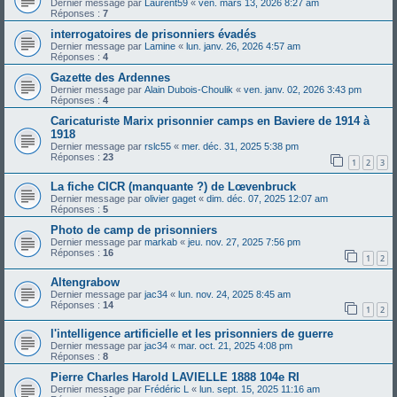
Dernier message par
Laurent59
«
ven. mars 13, 2026 8:27 am
Réponses :
7
interrogatoires de prisonniers évadés
Dernier message par
Lamine
«
lun. janv. 26, 2026 4:57 am
Réponses :
4
Gazette des Ardennes
Dernier message par
Alain Dubois-Choulik
«
ven. janv. 02, 2026 3:43 pm
Réponses :
4
Caricaturiste Marix prisonnier camps en Baviere de 1914 à
1918
Dernier message par
rslc55
«
mer. déc. 31, 2025 5:38 pm
Réponses :
23
1
2
3
La fiche CICR (manquante ?) de Lœvenbruck
Dernier message par
olivier gaget
«
dim. déc. 07, 2025 12:07 am
Réponses :
5
Photo de camp de prisonniers
Dernier message par
markab
«
jeu. nov. 27, 2025 7:56 pm
Réponses :
16
1
2
Altengrabow
Dernier message par
jac34
«
lun. nov. 24, 2025 8:45 am
Réponses :
14
1
2
l'intelligence artificielle et les prisonniers de guerre
Dernier message par
jac34
«
mar. oct. 21, 2025 4:08 pm
Réponses :
8
Pierre Charles Harold LAVIELLE 1888 104e RI
Dernier message par
Frédéric L
«
lun. sept. 15, 2025 11:16 am