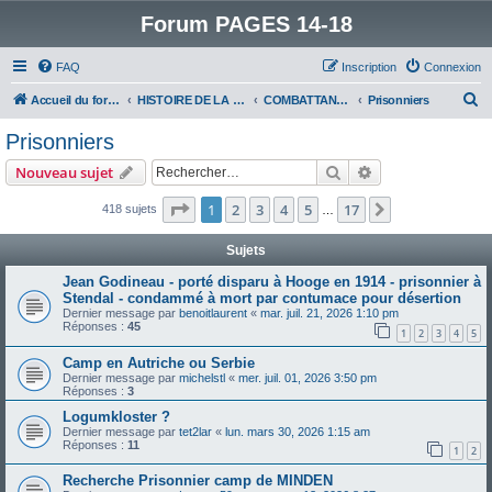
Forum PAGES 14-18
FAQ
Inscription
Connexion
R
Accueil du forum
HISTOIRE DE LA GRANDE GUERRE
COMBATTANTS DE LA GRANDE GUERRE
Prisonniers
e
Prisonniers
c
Rechercher
Recherche avanc
Nouveau sujet
h
e
Page
1
sur
17
1
2
3
4
5
17
Suivant
418 sujets
…
r
Sujets
c
Jean Godineau - porté disparu à Hooge en 1914 - prisonnier à
h
Stendal - condammé à mort par contumace pour désertion
e
Dernier message par
benoitlaurent
«
mar. juil. 21, 2026 1:10 pm
Réponses :
45
1
2
3
4
5
r
Camp en Autriche ou Serbie
Dernier message par
michelstl
«
mer. juil. 01, 2026 3:50 pm
Réponses :
3
Logumkloster ?
Dernier message par
tet2lar
«
lun. mars 30, 2026 1:15 am
Réponses :
11
1
2
Recherche Prisonnier camp de MINDEN