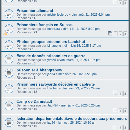
Réponses :
10
1
2
Prisonnier allemand
Dernier message par
michel leclercq
«
dim. août 31, 2025 6:04 pm
Réponses :
4
Prisonniers français en Suisse.
Dernier message par
honorata
«
dim. juil. 13, 2025 8:29 pm
Réponses :
21
1
2
3
Photos groupes prisonniers Landshut
Dernier message par
Limagerie
«
dim. juin 15, 2025 3:17 pm
Réponses :
5
Base de donnés prisonniers de guerre
Dernier message par
yvo35
«
ven. mars 21, 2025 11:07 pm
Réponses :
3
prisonnier à Altengrabow
Dernier message par
jac34
«
mer. févr. 26, 2025 5:25 pm
Réponses :
2
Prisonniers savoyards décédés en captivité
Dernier message par
Uschen
«
dim. févr. 23, 2025 9:24 am
Réponses :
12
1
2
Camp de Darmstadt
Dernier message par
Jack54
«
mer. janv. 01, 2025 6:26 pm
Réponses :
15
1
2
federation departementale Savoie de secours aux prisonniers
Dernier message par
jac34
«
lun. oct. 28, 2024 10:10 am
Réponses :
10
1
2