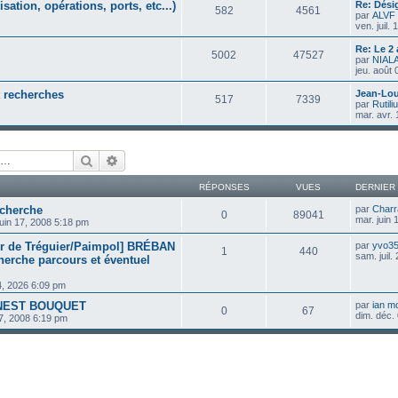
ation, opérations, ports, etc...)
Re: Dési
582
4561
par
ALVF
ven. juil.
Re: Le 2
5002
47527
par
NIAL
jeu. août
t recherches
Jean-Lou
517
7339
par
Rutili
mar. avr.
Rechercher
Recherche avancée
RÉPONSES
VUES
DERNIER
cherche
par
Charr
0
89041
mar. juin
juin 17, 2008 5:18 pm
tier de Tréguier/Paimpol] BRÉBAN
par
yvo3
1
440
sam. juil.
herche parcours et éventuel
24, 2026 6:09 pm
RNEST BOUQUET
par
ian m
0
67
dim. déc.
07, 2008 6:19 pm