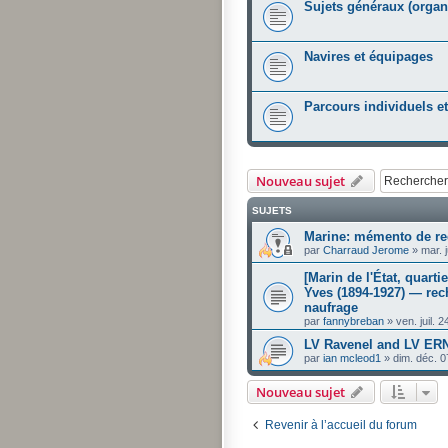
Sujets généraux (organis
Navires et équipages
Parcours individuels e
Nouveau sujet
SUJETS
Marine: mémento de re
par
Charraud Jerome
»
mar. 
[Marin de l'État, quar
Yves (1894-1927) — rec
naufrage
par
fannybreban
»
ven. juil. 
LV Ravenel and LV E
par
ian mcleod1
»
dim. déc. 
Nouveau sujet
Revenir à l’accueil du forum