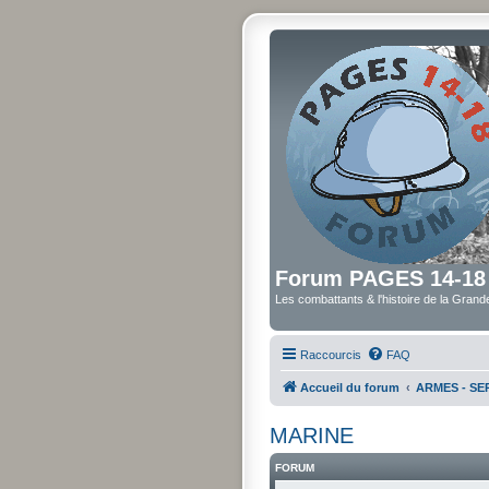
Forum PAGES 14-18
Les combattants & l'histoire de la Gran
Raccourcis
FAQ
Accueil du forum
ARMES - SER
MARINE
FORUM