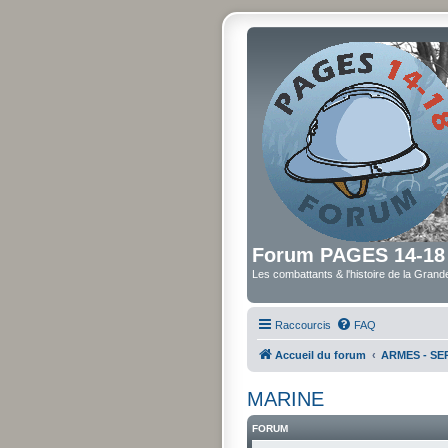
Forum PAGES 14-18
Les combattants & l'histoire de la Gran
Raccourcis
FAQ
Accueil du forum
ARMES - SER
MARINE
FORUM