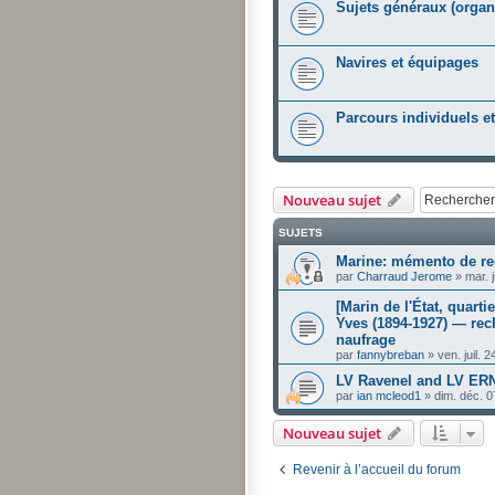
Sujets généraux (organis
Navires et équipages
Parcours individuels e
Nouveau sujet
SUJETS
Marine: mémento de re
par
Charraud Jerome
»
mar. 
[Marin de l'État, quar
Yves (1894-1927) — rec
naufrage
par
fannybreban
»
ven. juil. 
LV Ravenel and LV E
par
ian mcleod1
»
dim. déc. 
Nouveau sujet
Revenir à l’accueil du forum