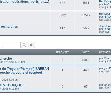
ation, opérations, ports, etc...)
Re: Dési
582
4561
par
ALVF
ven. juil.
Re: Le 2
5002
47527
par
NIAL
jeu. août
t recherches
Jean-Lou
517
7339
par
Rutili
mar. avr.
Rechercher
Recherche avancée
RÉPONSES
VUES
DERNIER
cherche
par
Charr
0
89032
mar. juin
juin 17, 2008 5:18 pm
tier de Tréguier/Paimpol] BRÉBAN
par
yvo3
1
440
sam. juil.
herche parcours et éventuel
24, 2026 6:09 pm
RNEST BOUQUET
par
ian m
0
67
dim. déc.
07, 2008 6:19 pm