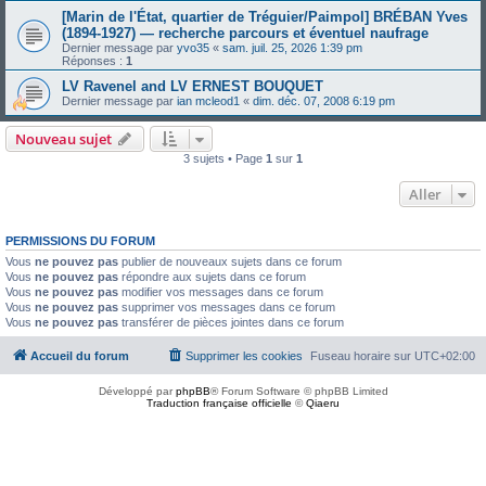
[Marin de l'État, quartier de Tréguier/Paimpol] BRÉBAN Yves
(1894-1927) — recherche parcours et éventuel naufrage
Dernier message par
yvo35
«
sam. juil. 25, 2026 1:39 pm
Réponses :
1
LV Ravenel and LV ERNEST BOUQUET
Dernier message par
ian mcleod1
«
dim. déc. 07, 2008 6:19 pm
Nouveau sujet
3 sujets • Page
1
sur
1
Aller
PERMISSIONS DU FORUM
Vous
ne pouvez pas
publier de nouveaux sujets dans ce forum
Vous
ne pouvez pas
répondre aux sujets dans ce forum
Vous
ne pouvez pas
modifier vos messages dans ce forum
Vous
ne pouvez pas
supprimer vos messages dans ce forum
Vous
ne pouvez pas
transférer de pièces jointes dans ce forum
Accueil du forum
Supprimer les cookies
Fuseau horaire sur
UTC+02:00
Développé par
phpBB
® Forum Software © phpBB Limited
Traduction française officielle
©
Qiaeru