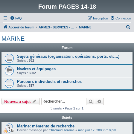
Forum PAGES 14-18
FAQ
Inscription
Connexion
R
Accueil du forum
ARMES - SERVICES - UNITES : historiques & discussions
MARINE
e
MARINE
c
Forum
h
e
Sujets généraux (organisation, opérations, ports, etc...)
Sujets :
582
r
Navires et équipages
c
Sujets :
5002
h
Parcours individuels et recherches
e
Sujets :
517
r
Rechercher
Recherche avanc
Nouveau sujet
3 sujets • Page
1
sur
1
Sujets
Marine: mémento de recherche
Dernier message par
Charraud Jerome
«
mar. juin 17, 2008 5:18 pm