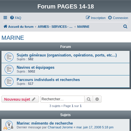
Forum PAGES 14-18
FAQ
Inscription
Connexion
R
Accueil du forum
ARMES - SERVICES - UNITES : historiques & discussions
MARINE
e
MARINE
c
Forum
h
e
Sujets généraux (organisation, opérations, ports, etc...)
Sujets :
582
r
Navires et équipages
c
Sujets :
5002
h
Parcours individuels et recherches
e
Sujets :
517
r
Rechercher
Recherche avanc
Nouveau sujet
3 sujets • Page
1
sur
1
Sujets
Marine: mémento de recherche
Dernier message par
Charraud Jerome
«
mar. juin 17, 2008 5:18 pm