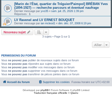
[Marin de l'État, quartier de Tréguier/Paimpol] BRÉBAN Yves
(1894-1927) — recherche parcours et éventuel naufrage
Dernier message par
yvo35
«
sam. juil. 25, 2026 1:39 pm
Réponses :
1
LV Ravenel and LV ERNEST BOUQUET
Dernier message par
ian mcleod1
«
dim. déc. 07, 2008 6:19 pm
Nouveau sujet
3 sujets • Page
1
sur
1
Aller
PERMISSIONS DU FORUM
Vous
ne pouvez pas
publier de nouveaux sujets dans ce forum
Vous
ne pouvez pas
répondre aux sujets dans ce forum
Vous
ne pouvez pas
modifier vos messages dans ce forum
Vous
ne pouvez pas
supprimer vos messages dans ce forum
Vous
ne pouvez pas
transférer de pièces jointes dans ce forum
Accueil du forum
Supprimer les cookies
Fuseau horaire sur
UTC+02:00
Développé par
phpBB
® Forum Software © phpBB Limited
Traduction française officielle
©
Qiaeru