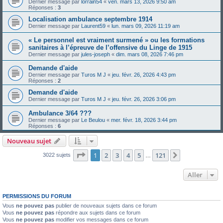
Dernier message par
lorrain54
«
ven. mars 13, 2026 9:50 am
Réponses :
3
Localisation ambulance septembre 1914
Dernier message par
Laurent59
«
lun. mars 09, 2026 11:19 am
« Le personnel est vraiment surmené » ou les formations
sanitaires à l’épreuve de l’offensive du Linge de 1915
Dernier message par
jules-joseph
«
dim. mars 08, 2026 7:46 pm
Demande d'aide
Dernier message par
Turos M J
«
jeu. févr. 26, 2026 4:43 pm
Réponses :
2
Demande d'aide
Dernier message par
Turos M J
«
jeu. févr. 26, 2026 3:06 pm
Ambulance 3/64 ???
Dernier message par
Le Beulou
«
mer. févr. 18, 2026 3:44 pm
Réponses :
6
Nouveau sujet
Page
1
sur
121
1
2
3
4
5
121
Suivant
3022 sujets
…
Aller
PERMISSIONS DU FORUM
Vous
ne pouvez pas
publier de nouveaux sujets dans ce forum
Vous
ne pouvez pas
répondre aux sujets dans ce forum
Vous
ne pouvez pas
modifier vos messages dans ce forum