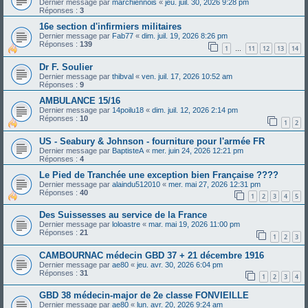
Dernier message par
marchiennois
«
jeu. juil. 30, 2026 9:28 pm
Réponses :
3
16e section d'infirmiers militaires
Dernier message par
Fab77
«
dim. juil. 19, 2026 8:26 pm
Réponses :
139
1
11
12
13
14
…
Dr F. Soulier
Dernier message par
thibval
«
ven. juil. 17, 2026 10:52 am
Réponses :
9
AMBULANCE 15/16
Dernier message par
14poilu18
«
dim. juil. 12, 2026 2:14 pm
Réponses :
10
1
2
US - Seabury & Johnson - fourniture pour l'armée FR
Dernier message par
BaptisteA
«
mer. juin 24, 2026 12:21 pm
Réponses :
4
Le Pied de Tranchée une exception bien Française ????
Dernier message par
alaindu512010
«
mer. mai 27, 2026 12:31 pm
Réponses :
40
1
2
3
4
5
Des Suissesses au service de la France
Dernier message par
loloastre
«
mar. mai 19, 2026 11:00 pm
Réponses :
21
1
2
3
CAMBOURNAC médecin GBD 37 + 21 décembre 1916
Dernier message par
ae80
«
jeu. avr. 30, 2026 6:04 pm
Réponses :
31
1
2
3
4
GBD 38 médecin-major de 2e classe FONVIEILLE
Dernier message par
ae80
«
lun. avr. 20, 2026 9:24 am