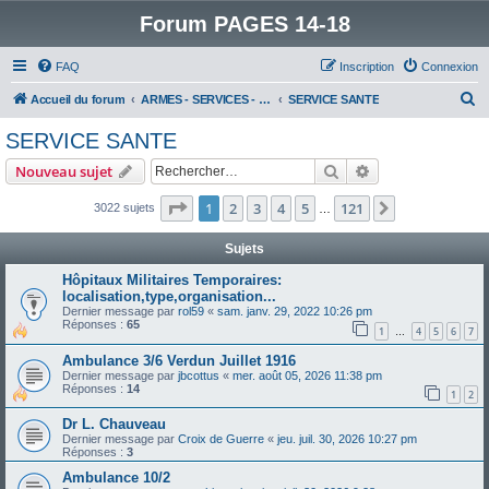
Forum PAGES 14-18
FAQ
Inscription
Connexion
R
Accueil du forum
ARMES - SERVICES - UNITES : historiques & discussions
SERVICE SANTE
e
SERVICE SANTE
c
Rechercher
Recherche avanc
Nouveau sujet
h
e
Page
1
sur
121
1
2
3
4
5
121
Suivant
3022 sujets
…
r
Sujets
c
Hôpitaux Militaires Temporaires:
h
localisation,type,organisation...
e
Dernier message par
rol59
«
sam. janv. 29, 2022 10:26 pm
Réponses :
65
1
4
5
6
7
…
r
Ambulance 3/6 Verdun Juillet 1916
Dernier message par
jbcottus
«
mer. août 05, 2026 11:38 pm
Réponses :
14
1
2
Dr L. Chauveau
Dernier message par
Croix de Guerre
«
jeu. juil. 30, 2026 10:27 pm
Réponses :
3
Ambulance 10/2