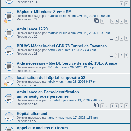
Réponses :
14
1
2
Hôpitaux Militaires: 21ème RM.
Dernier message par
matthieuburlin
«
dim. avr. 19, 2026 10:50 am
Réponses :
75
1
5
6
7
8
…
Ambulance 12/20
Dernier message par
matthieuburlin
«
dim. avr. 19, 2026 10:31 am
Réponses :
22
1
2
3
BRUAS Médecin-chef GBD 73 Tunnel de Tavannes
Dernier message par
ae80
«
ven. avr. 17, 2026 4:43 pm
Réponses :
28
1
2
3
Aide nécessaire - 66e DI, Service de santé, 1915, Alsace
Dernier message par
Yv'
«
dim. mars 29, 2026 12:07 pm
Réponses :
3
localisation de l'hôpital temporaire 52
Dernier message par
jobdx
«
lun. mars 23, 2026 9:57 pm
Réponses :
4
Ambulance en Perse-Identification
uniformes/grades/personnes
Dernier message par
michelstl
«
jeu. mars 19, 2026 9:48 pm
Réponses :
64
1
4
5
6
7
…
Hôpital allemand
Dernier message par
lamy
«
mar. mars 17, 2026 1:56 pm
Réponses :
5
Appel aux anciens du forum