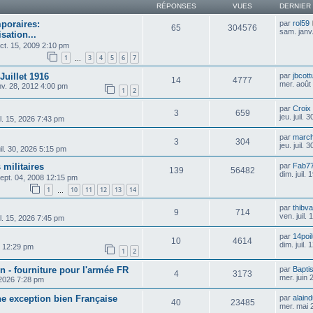
RÉPONSES
VUES
DERNIER
mporaires:
par
rol59
65
304576
sam. janv
sation...
oct. 15, 2009 2:10 pm
1
3
4
5
6
7
…
uillet 1916
par
jbcott
14
4777
mer. août
nv. 28, 2012 4:00 pm
1
2
par
Croix
3
659
jeu. juil.
il. 15, 2026 7:43 pm
par
march
3
304
jeu. juil.
juil. 30, 2026 5:15 pm
 militaires
par
Fab7
139
56482
dim. juil.
sept. 04, 2008 12:15 pm
1
10
11
12
13
14
…
par
thibva
9
714
ven. juil.
il. 15, 2026 7:45 pm
par
14poi
10
4614
dim. juil.
10 12:29 pm
1
2
 - fourniture pour l'armée FR
par
Bapti
4
3173
mer. juin
 2026 7:28 pm
e exception bien Française
par
alain
40
23485
mer. mai 