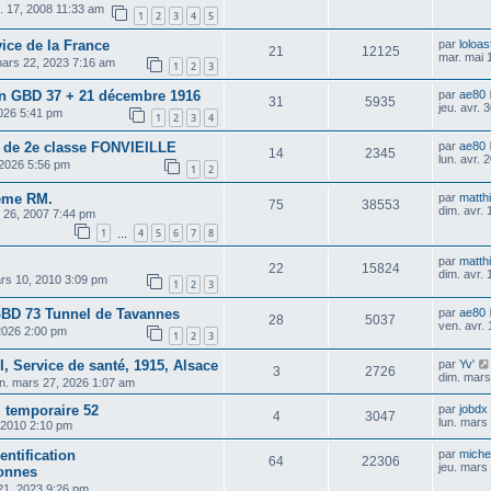
t. 17, 2008 11:33 am
1
2
3
4
5
ice de la France
par
loloas
21
12125
mar. mai 
mars 22, 2023 7:16 am
1
2
3
GBD 37 + 21 décembre 1916
par
ae80
31
5935
jeu. avr.
2026 5:41 pm
1
2
3
4
 de 2e classe FONVIEILLE
par
ae80
14
2345
lun. avr.
 2026 5:56 pm
1
2
1ème RM.
par
matthi
75
38553
dim. avr.
s 26, 2007 7:44 pm
1
4
5
6
7
8
…
par
matthi
22
15824
dim. avr.
rs 10, 2010 3:09 pm
1
2
3
BD 73 Tunnel de Tavannes
par
ae80
28
5037
ven. avr.
 2026 2:00 pm
1
2
3
I, Service de santé, 1915, Alsace
par
Yv'
3
2726
dim. mars
n. mars 27, 2026 1:07 am
l temporaire 52
par
jobdx
4
3047
lun. mars
, 2010 2:10 pm
ntification
par
michel
64
22306
jeu. mars
onnes
21, 2023 9:26 pm