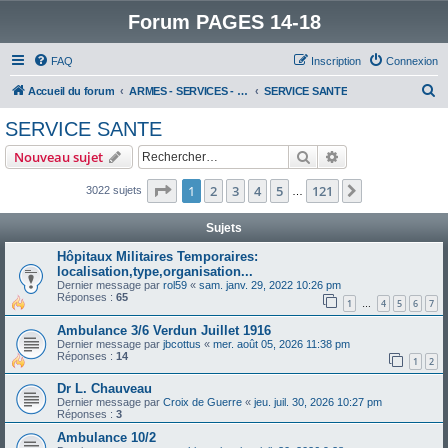
Forum PAGES 14-18
FAQ
Inscription
Connexion
R
Accueil du forum
ARMES - SERVICES - UNITES : historiques & discussions
SERVICE SANTE
e
SERVICE SANTE
c
Rechercher
Recherche avanc
Nouveau sujet
h
e
Page
1
sur
121
1
2
3
4
5
121
Suivant
3022 sujets
…
r
Sujets
c
Hôpitaux Militaires Temporaires:
h
localisation,type,organisation...
e
Dernier message par
rol59
«
sam. janv. 29, 2022 10:26 pm
Réponses :
65
1
4
5
6
7
…
r
Ambulance 3/6 Verdun Juillet 1916
Dernier message par
jbcottus
«
mer. août 05, 2026 11:38 pm
Réponses :
14
1
2
Dr L. Chauveau
Dernier message par
Croix de Guerre
«
jeu. juil. 30, 2026 10:27 pm
Réponses :
3
Ambulance 10/2