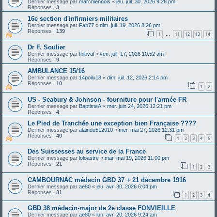
Dernier message par
marchiennois
«
jeu. juil. 30, 2026 9:28 pm
Réponses :
3
16e section d'infirmiers militaires
Dernier message par
Fab77
«
dim. juil. 19, 2026 8:26 pm
Réponses :
139
1
11
12
13
14
…
Dr F. Soulier
Dernier message par
thibval
«
ven. juil. 17, 2026 10:52 am
Réponses :
9
AMBULANCE 15/16
Dernier message par
14poilu18
«
dim. juil. 12, 2026 2:14 pm
Réponses :
10
1
2
US - Seabury & Johnson - fourniture pour l'armée FR
Dernier message par
BaptisteA
«
mer. juin 24, 2026 12:21 pm
Réponses :
4
Le Pied de Tranchée une exception bien Française ????
Dernier message par
alaindu512010
«
mer. mai 27, 2026 12:31 pm
Réponses :
40
1
2
3
4
5
Des Suissesses au service de la France
Dernier message par
loloastre
«
mar. mai 19, 2026 11:00 pm
Réponses :
21
1
2
3
CAMBOURNAC médecin GBD 37 + 21 décembre 1916
Dernier message par
ae80
«
jeu. avr. 30, 2026 6:04 pm
Réponses :
31
1
2
3
4
GBD 38 médecin-major de 2e classe FONVIEILLE
Dernier message par
ae80
«
lun. avr. 20, 2026 9:24 am