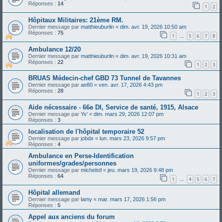
Réponses :
14
1
2
Hôpitaux Militaires: 21ème RM.
Dernier message par
matthieuburlin
«
dim. avr. 19, 2026 10:50 am
Réponses :
75
1
5
6
7
8
…
Ambulance 12/20
Dernier message par
matthieuburlin
«
dim. avr. 19, 2026 10:31 am
Réponses :
22
1
2
3
BRUAS Médecin-chef GBD 73 Tunnel de Tavannes
Dernier message par
ae80
«
ven. avr. 17, 2026 4:43 pm
Réponses :
28
1
2
3
Aide nécessaire - 66e DI, Service de santé, 1915, Alsace
Dernier message par
Yv'
«
dim. mars 29, 2026 12:07 pm
Réponses :
3
localisation de l'hôpital temporaire 52
Dernier message par
jobdx
«
lun. mars 23, 2026 9:57 pm
Réponses :
4
Ambulance en Perse-Identification
uniformes/grades/personnes
Dernier message par
michelstl
«
jeu. mars 19, 2026 9:48 pm
Réponses :
64
1
4
5
6
7
…
Hôpital allemand
Dernier message par
lamy
«
mar. mars 17, 2026 1:56 pm
Réponses :
5
Appel aux anciens du forum