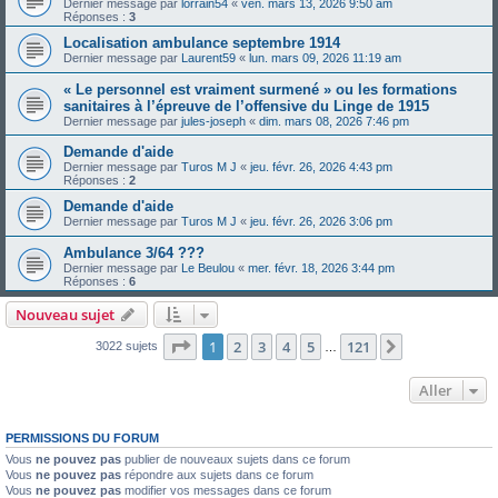
Dernier message par
lorrain54
«
ven. mars 13, 2026 9:50 am
Réponses :
3
Localisation ambulance septembre 1914
Dernier message par
Laurent59
«
lun. mars 09, 2026 11:19 am
« Le personnel est vraiment surmené » ou les formations
sanitaires à l’épreuve de l’offensive du Linge de 1915
Dernier message par
jules-joseph
«
dim. mars 08, 2026 7:46 pm
Demande d'aide
Dernier message par
Turos M J
«
jeu. févr. 26, 2026 4:43 pm
Réponses :
2
Demande d'aide
Dernier message par
Turos M J
«
jeu. févr. 26, 2026 3:06 pm
Ambulance 3/64 ???
Dernier message par
Le Beulou
«
mer. févr. 18, 2026 3:44 pm
Réponses :
6
Nouveau sujet
Page
1
sur
121
1
2
3
4
5
121
Suivant
3022 sujets
…
Aller
PERMISSIONS DU FORUM
Vous
ne pouvez pas
publier de nouveaux sujets dans ce forum
Vous
ne pouvez pas
répondre aux sujets dans ce forum
Vous
ne pouvez pas
modifier vos messages dans ce forum