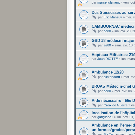
par
marcel clement
»
ven. oc
Des Suissesses au serv
par
Eric Mansuy
»
mer. 
CAMBOURNAC médecin 
par
ae80
»
lun. avr. 20, 
GBD 38 médecin-major
par
ae80
»
sam. avr. 18,
Hôpitaux Militaires: 2
par
Jean RIOTTE
»
lun. mar
Ambulance 12/20
par
pikkendorff
»
mer. ma
BRUAS Médecin-chef G
par
ae80
»
mer. avr. 08,
Aide nécessaire - 66e D
par
Croix de Guerre
»
ve
localisation de l'hôpita
par
garigliano1
»
lun. nov. 01
Ambulance en Perse-Ide
uniformes/grades/pers
par
Ma Tnz
»
mar. mars 