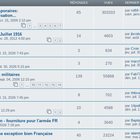
RÉPONSES
VUES
DERNIER
mporaires:
par
rol59
65
303203
sam. janv
sation...
oct. 15, 2009 2:10 pm
1
3
4
5
6
7
…
uillet 1916
par
jbcott
14
4603
mer. août
nv. 28, 2012 4:00 pm
1
2
par
Croix
3
634
jeu. juil.
il. 15, 2026 7:43 pm
par
march
3
270
jeu. juil.
juil. 30, 2026 5:15 pm
 militaires
par
Fab7
139
55868
dim. juil.
sept. 04, 2008 12:15 pm
1
10
11
12
13
14
…
par
thibva
9
702
ven. juil.
il. 15, 2026 7:45 pm
par
14poi
10
4588
dim. juil.
10 12:29 pm
1
2
 - fourniture pour l'armée FR
par
Bapti
4
3040
mer. juin
 2026 7:28 pm
e exception bien Française
par
alain
40
23224
mer. mai 