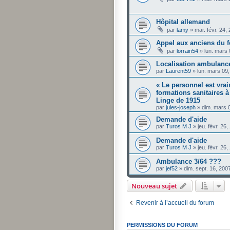
Hôpital allemand
par
lamy
»
mar. févr. 24,
Appel aux anciens du 
par
lorrain54
»
lun. mars
Localisation ambulanc
par
Laurent59
»
lun. mars 09
« Le personnel est vra
formations sanitaires à
Linge de 1915
par
jules-joseph
»
dim. mars 
Demande d'aide
par
Turos M J
»
jeu. févr. 26
Demande d'aide
par
Turos M J
»
jeu. févr. 26
Ambulance 3/64 ???
par
jef52
»
dim. sept. 16, 200
Nouveau sujet
Revenir à l’accueil du forum
PERMISSIONS DU FORUM