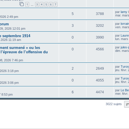
1
3
4
5
6
7
…
par
lamy
5
3788
mar. mars
 2026 2:49 pm
forum
par
lorrai
3
3202
ven. mars
 09, 2026 12:01 pm
e septembre 1914
par
Laure
0
3990
lun. mars
, 2026 11:19 am
iment surmené » ou les
par
jules-
0
4566
dim. mars
 l’épreuve de l’offensive du
08, 2026 7:46 pm
par
Turos
2
2649
jeu. févr.
, 2026 3:18 pm
par
Turos
0
4055
jeu. févr.
, 2026 3:06 pm
par
Le Be
6
4474
mer. févr
7 8:53 pm
3022 sujets