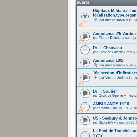
SUJETS
Hôpitaux Militaires Te
localisation,type,organi
par
mireille salvini
»
jeu. 
Ambulance 3/6 Verdun J
par
Florent Deludet
»
sam. ja
Dr L. Chauveau
par
Croix de Guerre
»
mer. ju
Ambulance 10/2
par
marchiennois
»
jeu. 
16e section d'infirmiers
par
Vincent Juillet
»
jeu. 
Dr F. Soulier
par
Croix de Guerre
»
mer. ju
AMBULANCE 15/16
par
stbano
»
lun. juil. 19, 20
US - Seabury & Johnson
par
BaptisteA
»
sam. juin 20,
Le Pied de Tranchée un
????