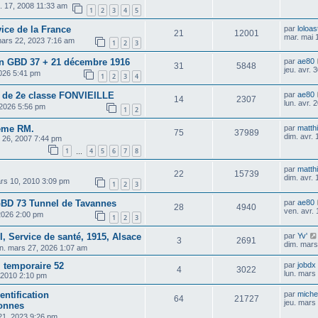
t. 17, 2008 11:33 am
1
2
3
4
5
ice de la France
par
loloas
21
12001
mar. mai 
mars 22, 2023 7:16 am
1
2
3
GBD 37 + 21 décembre 1916
par
ae80
31
5848
jeu. avr.
2026 5:41 pm
1
2
3
4
 de 2e classe FONVIEILLE
par
ae80
14
2307
lun. avr.
 2026 5:56 pm
1
2
1ème RM.
par
matthi
75
37989
dim. avr.
s 26, 2007 7:44 pm
1
4
5
6
7
8
…
par
matthi
22
15739
dim. avr.
rs 10, 2010 3:09 pm
1
2
3
BD 73 Tunnel de Tavannes
par
ae80
28
4940
ven. avr.
 2026 2:00 pm
1
2
3
I, Service de santé, 1915, Alsace
par
Yv'
3
2691
dim. mars
n. mars 27, 2026 1:07 am
l temporaire 52
par
jobdx
4
3022
lun. mars
, 2010 2:10 pm
ntification
par
michel
64
21727
jeu. mars
onnes
21, 2023 9:26 pm