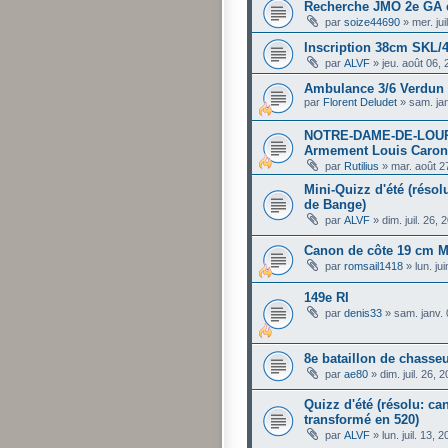
Recherche JMO 2e GA 
par
soize44690
»
mer. ju
Inscription 38cm SKL/
par
ALVF
»
jeu. août 06,
Ambulance 3/6 Verdun J
par
Florent Deludet
»
sam. ja
NOTRE-DAME-DE-LOURD
Armement Louis Caron
par
Rutilius
»
mar. août 2
Mini-Quizz d'été (résolu
de Bange)
par
ALVF
»
dim. juil. 26,
Canon de côte 19 cm M
par
romsail1418
»
lun. j
149e RI
par
denis33
»
sam. janv.
8e bataillon de chasseu
par
ae80
»
dim. juil. 26,
Quizz d'été (résolu: c
transformé en 520)
par
ALVF
»
lun. juil. 13,