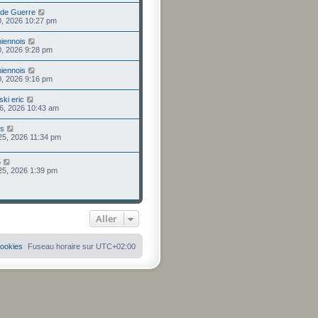
 de Guerre
 30, 2026 10:27 pm
iennois
 30, 2026 9:28 pm
iennois
 30, 2026 9:16 pm
ski eric
 26, 2026 10:43 am
us
 25, 2026 11:34 pm
5
 25, 2026 1:39 pm
Aller
cookies
Fuseau horaire sur
UTC+02:00