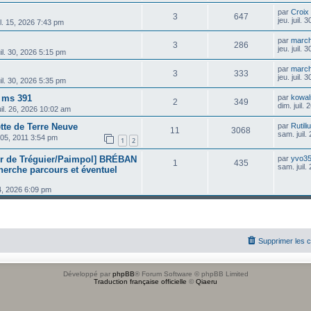
par
Croix
3
647
jeu. juil.
il. 15, 2026 7:43 pm
par
march
3
286
jeu. juil.
juil. 30, 2026 5:15 pm
par
march
3
333
jeu. juil.
juil. 30, 2026 5:35 pm
n ms 391
par
kowal
2
349
dim. juil.
uil. 26, 2026 10:02 am
te de Terre Neuve
par
Rutili
11
3068
sam. juil.
 05, 2011 3:54 pm
1
2
tier de Tréguier/Paimpol] BRÉBAN
par
yvo3
1
435
sam. juil.
herche parcours et éventuel
24, 2026 6:09 pm
Supprimer les 
Développé par
phpBB
® Forum Software © phpBB Limited
Traduction française officielle
©
Qiaeru