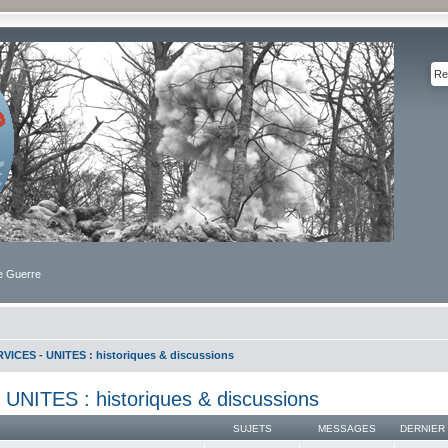
de Guerre
VICES - UNITES : historiques & discussions
NITES : historiques & discussions
SUJETS
MESSAGES
DERNIER