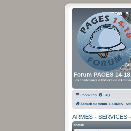
Forum PAGES 14-18
Les combattants & l'histoire de la Gran
Raccourcis
FAQ
Accueil du forum
ARMES - SER
ARMES - SERVICES - U
FORUM