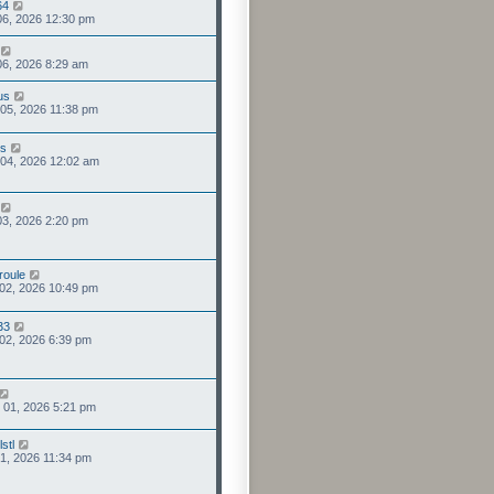
64
 06, 2026 12:30 pm
 06, 2026 8:29 am
us
 05, 2026 11:38 pm
us
 04, 2026 12:02 am
 03, 2026 2:20 pm
roule
 02, 2026 10:49 pm
33
 02, 2026 6:39 pm
 01, 2026 5:21 pm
stl
 31, 2026 11:34 pm