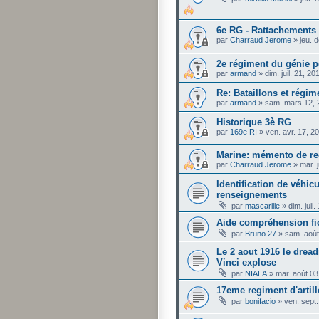
6e RG - Rattachements 
par
Charraud Jerome
»
jeu. 
2e régiment du génie 
par
armand
»
dim. juil. 21, 2
Re: Bataillons et régim
par
armand
»
sam. mars 12, 
Historique 3è RG
par
169e RI
»
ven. avr. 17, 2
Marine: mémento de re
par
Charraud Jerome
»
mar. 
Identification de véhi
renseignements
par
mascarille
»
dim. juil
Aide compréhension fi
par
Bruno 27
»
sam. août
Le 2 aout 1916 le drea
Vinci explose
par
NIALA
»
mar. août 03
17eme regiment d'artill
par
bonifacio
»
ven. sept