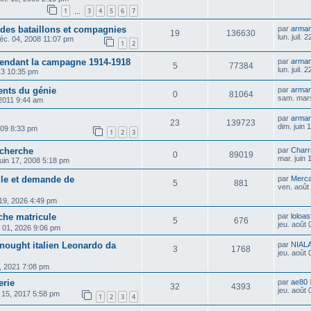
1
3
4
5
6
7
…
des bataillons et compagnies
par
arma
19
136630
lun. juil.
déc. 04, 2008 11:07 pm
1
2
pendant la campagne 1914-1918
par
arma
5
77384
lun. juil.
013 10:35 pm
ents du génie
par
arma
0
81064
sam. mars
2011 9:44 am
par
arma
23
139723
dim. juin
009 8:33 pm
1
2
3
cherche
par
Charr
0
89019
mar. juin
juin 17, 2008 5:18 pm
cule et demande de
par
Merca
5
881
ven. août
. 19, 2026 4:49 pm
che matricule
par
loloas
5
676
jeu. août
 01, 2026 9:06 pm
dnought italien Leonardo da
par
NIAL
3
1768
jeu. août
, 2021 7:08 pm
erie
par
ae80
32
4393
jeu. août
. 15, 2017 5:58 pm
1
2
3
4