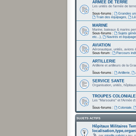
ARMÉE DE TERRE
Les unités de l'armée de terr
-
Sous-forums :
Grandes uni
Train des équipages
,
Lé
MARINE
Marine, bateaux & marins pe
Sous-forums :
Sujets génér
etc...)
,
Navires et équipag
AVIATION
Aéronautique, unités, avions 
Sous-forum :
Parcours indi
ARTILLERIE
Artillerie et artilleurs de la G
_
Sous-forums :
Artillerie
,
SERVICE SANTE
Organisation, unités, hôpitaux
TROUPES COLONIALE
Les "Marsouins" et l'Armée d
_
Sous-forums :
Coloniale
,
SUJETS ACTIFS
Hôpitaux Militaires Te
localisation,type,organi
par
mireille salvini
»
jeu. 