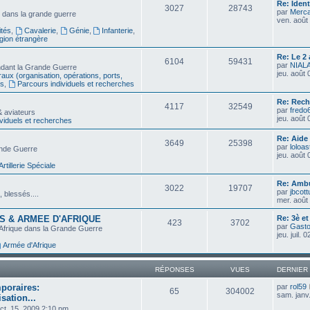
Re: Ident
3027
28743
par
Merca
e dans la grande guerre
ven. août
tés
,
Cavalerie
,
Génie
,
Infanterie
,
gion étrangère
Re: Le 2
6104
59431
par
NIAL
ndant la Grande Guerre
jeu. août
aux (organisation, opérations, ports,
es
,
Parcours individuels et recherches
Re: Rec
4117
32549
par
fredo
& aviateurs
jeu. août
viduels et recherches
Re: Aide
3649
25398
par
loloas
rande Guerre
jeu. août
Artillerie Spéciale
Re: Ambu
3022
19707
par
jbcott
, blessés....
mer. août
S & ARMEE D'AFRIQUE
Re: 3è e
423
3702
par
Gast
'Afrique dans la Grande Guerre
jeu. juil.
Armée d'Afrique
RÉPONSES
VUES
DERNIER
mporaires:
par
rol59
65
304002
sam. janv
sation...
oct. 15, 2009 2:10 pm