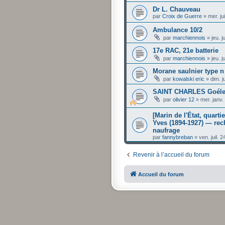
Dr L. Chauveau
par
Croix de Guerre
»
mer. ju
Ambulance 10/2
par
marchiennois
»
jeu. 
17e RAC, 21e batterie
par
marchiennois
»
jeu. 
Morane saulnier type 
par
kowalski eric
»
dim. j
SAINT CHARLES Goélet
par
olivier 12
»
mer. janv.
[Marin de l'État, quar
Yves (1894-1927) — rec
naufrage
par
fannybreban
»
ven. juil. 
Revenir à l’accueil du forum
Accueil du forum