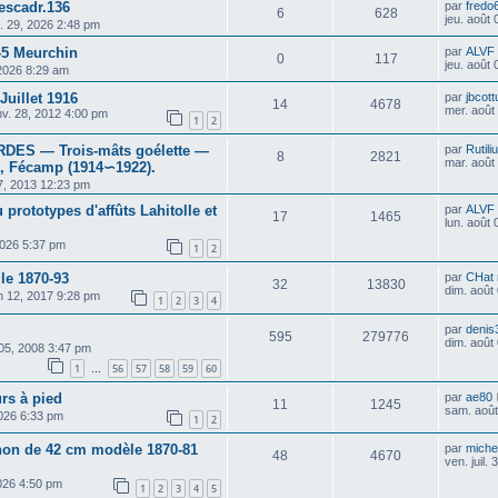
escadr.136
par
fredo
6
628
jeu. août
il. 29, 2026 2:48 pm
45 Meurchin
par
ALVF
0
117
jeu. août
 2026 8:29 am
uillet 1916
par
jbcott
14
4678
mer. août
nv. 28, 2012 4:00 pm
1
2
ES — Trois-mâts goélette —
par
Rutili
8
2821
mar. août
, Fécamp (1914∽1922).
7, 2013 12:23 pm
 prototypes d'affûts Lahitolle et
par
ALVF
17
1465
lun. août
 2026 5:37 pm
1
2
le 1870-93
par
CHat 
32
13830
dim. août
uin 12, 2017 9:28 pm
1
2
3
4
par
denis
595
279776
dim. août
 05, 2008 3:47 pm
1
56
57
58
59
60
…
rs à pied
par
ae80
11
1245
sam. août
 2026 6:33 pm
1
2
anon de 42 cm modèle 1870-81
par
michel
48
4670
ven. juil.
 2026 4:50 pm
1
2
3
4
5