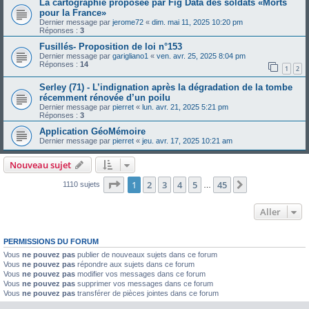
La cartographie proposée par Fig Data des soldats «Morts
pour la France»
Dernier message par
jerome72
«
dim. mai 11, 2025 10:20 pm
Réponses :
3
Fusillés- Proposition de loi n°153
Dernier message par
garigliano1
«
ven. avr. 25, 2025 8:04 pm
Réponses :
14
1
2
Serley (71) - L’indignation après la dégradation de la tombe
récemment rénovée d’un poilu
Dernier message par
pierret
«
lun. avr. 21, 2025 5:21 pm
Réponses :
3
Application GéoMémoire
Dernier message par
pierret
«
jeu. avr. 17, 2025 10:21 am
Nouveau sujet
Page
1
sur
45
1
2
3
4
5
45
Suivant
1110 sujets
…
Aller
PERMISSIONS DU FORUM
Vous
ne pouvez pas
publier de nouveaux sujets dans ce forum
Vous
ne pouvez pas
répondre aux sujets dans ce forum
Vous
ne pouvez pas
modifier vos messages dans ce forum
Vous
ne pouvez pas
supprimer vos messages dans ce forum
Vous
ne pouvez pas
transférer de pièces jointes dans ce forum