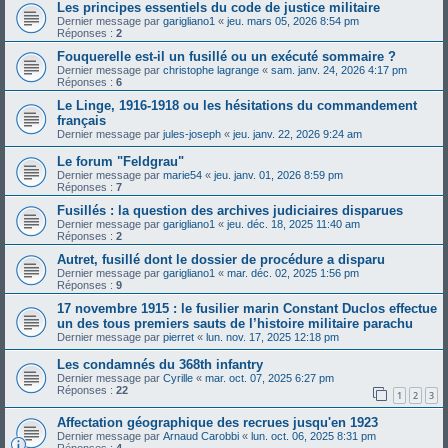
Les principes essentiels du code de justice militaire
Dernier message par
garigliano1
«
jeu. mars 05, 2026 8:54 pm
Réponses :
2
Fouquerelle est-il un fusillé ou un exécuté sommaire ?
Dernier message par
christophe lagrange
«
sam. janv. 24, 2026 4:17 pm
Réponses :
6
Le Linge, 1916-1918 ou les hésitations du commandement
français
Dernier message par
jules-joseph
«
jeu. janv. 22, 2026 9:24 am
Le forum "Feldgrau"
Dernier message par
marie54
«
jeu. janv. 01, 2026 8:59 pm
Réponses :
7
Fusillés : la question des archives judiciaires disparues
Dernier message par
garigliano1
«
jeu. déc. 18, 2025 11:40 am
Réponses :
2
Autret, fusillé dont le dossier de procédure a disparu
Dernier message par
garigliano1
«
mar. déc. 02, 2025 1:56 pm
Réponses :
9
17 novembre 1915 : le fusilier marin Constant Duclos effectue
un des tous premiers sauts de l’histoire militaire parachu
Dernier message par
pierret
«
lun. nov. 17, 2025 12:18 pm
Les condamnés du 368th infantry
Dernier message par
Cyrille
«
mar. oct. 07, 2025 6:27 pm
Réponses :
22
1
2
3
Affectation géographique des recrues jusqu'en 1923
Dernier message par
Arnaud Carobbi
«
lun. oct. 06, 2025 8:31 pm