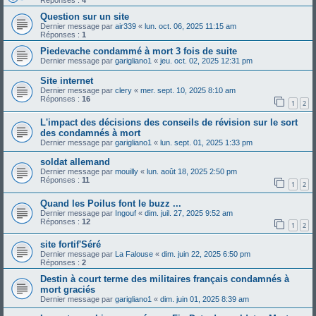
Réponses :
4
Question sur un site
Dernier message par
air339
«
lun. oct. 06, 2025 11:15 am
Réponses :
1
Piedevache condammé à mort 3 fois de suite
Dernier message par
garigliano1
«
jeu. oct. 02, 2025 12:31 pm
Site internet
Dernier message par
clery
«
mer. sept. 10, 2025 8:10 am
Réponses :
16
1
2
L'impact des décisions des conseils de révision sur le sort
des condamnés à mort
Dernier message par
garigliano1
«
lun. sept. 01, 2025 1:33 pm
soldat allemand
Dernier message par
mouilly
«
lun. août 18, 2025 2:50 pm
Réponses :
11
1
2
Quand les Poilus font le buzz ...
Dernier message par
Ingouf
«
dim. juil. 27, 2025 9:52 am
Réponses :
12
1
2
site fortif'Séré
Dernier message par
La Falouse
«
dim. juin 22, 2025 6:50 pm
Réponses :
2
Destin à court terme des militaires français condamnés à
mort graciés
Dernier message par
garigliano1
«
dim. juin 01, 2025 8:39 am