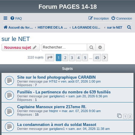
Forum PAGES 14-18
FAQ
Inscription
Connexion
R
Accueil du forum
HISTOIRE DE LA GRANDE GUERRE
LA GRANDE GUERRE VUE D'AUJOURD'HUI
sur le NET
e
sur le NET
c
Rechercher
Recherche avanc
Nouveau sujet
h
e
Page
1
sur
45
1
2
3
4
5
45
Suivant
1110 sujets
…
r
Sujets
c
Site sur le fond photographique CARABIN
h
Dernier message par
HT62
«
ven. août 07, 2026 1:00 pm
Réponses :
7
e
Fusillés - La pertinence du nombre de 639 fusillés
r
Dernier message par
garigliano1
«
sam. juin 20, 2026 6:36 pm
Réponses :
1
Capitaine Mansoux pierre 217eme RI.
Dernier message par
htejmr
«
mar. avr. 07, 2026 9:00 am
Réponses :
15
1
2
La condamnation à mort du soldat Massot
Dernier message par
garigliano1
«
sam. avr. 04, 2026 11:38 am