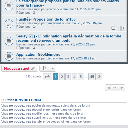
La cartographie proposée par Fig Data des soldats «Morts
pour la France»
Dernier message par
jerome72
«
dim. mai 11, 2025 10:20 pm
Réponses :
3
Fusillés- Proposition de loi n°153
Dernier message par
garigliano1
«
ven. avr. 25, 2025 8:04 pm
Réponses :
14
1
2
Serley (71) - L’indignation après la dégradation de la tombe
récemment rénovée d’un poilu
Dernier message par
pierret
«
lun. avr. 21, 2025 5:21 pm
Réponses :
3
Application GéoMémoire
Dernier message par
pierret
«
jeu. avr. 17, 2025 10:21 am
Nouveau sujet
Page
1
sur
45
1
2
3
4
5
45
Suivant
1110 sujets
…
Aller
PERMISSIONS DU FORUM
Vous
ne pouvez pas
publier de nouveaux sujets dans ce forum
Vous
ne pouvez pas
répondre aux sujets dans ce forum
Vous
ne pouvez pas
modifier vos messages dans ce forum
Vous
ne pouvez pas
supprimer vos messages dans ce forum
Vous
ne pouvez pas
transférer de pièces jointes dans ce forum