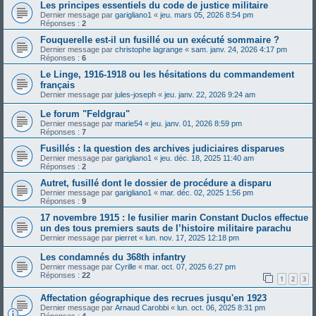
Les principes essentiels du code de justice militaire
Dernier message par
garigliano1
«
jeu. mars 05, 2026 8:54 pm
Réponses :
2
Fouquerelle est-il un fusillé ou un exécuté sommaire ?
Dernier message par
christophe lagrange
«
sam. janv. 24, 2026 4:17 pm
Réponses :
6
Le Linge, 1916-1918 ou les hésitations du commandement
français
Dernier message par
jules-joseph
«
jeu. janv. 22, 2026 9:24 am
Le forum "Feldgrau"
Dernier message par
marie54
«
jeu. janv. 01, 2026 8:59 pm
Réponses :
7
Fusillés : la question des archives judiciaires disparues
Dernier message par
garigliano1
«
jeu. déc. 18, 2025 11:40 am
Réponses :
2
Autret, fusillé dont le dossier de procédure a disparu
Dernier message par
garigliano1
«
mar. déc. 02, 2025 1:56 pm
Réponses :
9
17 novembre 1915 : le fusilier marin Constant Duclos effectue
un des tous premiers sauts de l’histoire militaire parachu
Dernier message par
pierret
«
lun. nov. 17, 2025 12:18 pm
Les condamnés du 368th infantry
Dernier message par
Cyrille
«
mar. oct. 07, 2025 6:27 pm
Réponses :
22
1
2
3
Affectation géographique des recrues jusqu'en 1923
Dernier message par
Arnaud Carobbi
«
lun. oct. 06, 2025 8:31 pm