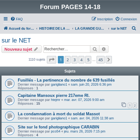
Forum PAGES 14-18
FAQ
Inscription
Connexion
R
Accueil du forum
HISTOIRE DE LA GRANDE GUERRE
LA GRANDE GUERRE VUE D'AUJOURD'HUI
sur le NET
e
sur le NET
c
Rechercher
Recherche avanc
Nouveau sujet
h
e
Page
1
sur
45
1
2
3
4
5
45
Suivant
1110 sujets
…
r
Sujets
c
Fusillés - La pertinence du nombre de 639 fusillés
h
Dernier message par
garigliano1
«
sam. juin 20, 2026 6:36 pm
Réponses :
1
e
Capitaine Mansoux pierre 217eme RI.
r
Dernier message par
htejmr
«
mar. avr. 07, 2026 9:00 am
Réponses :
15
1
2
La condamnation à mort du soldat Massot
Dernier message par
garigliano1
«
sam. avr. 04, 2026 11:38 am
Site sur le fond photographique CARABIN
Dernier message par
pco54
«
jeu. mars 26, 2026 7:15 pm
Réponses :
4