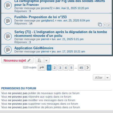
La cartographie proposée par Fig Data des soldats «Morts
pour la France»
Dernier message par
jerome72
«
dim. mai 11, 2025 10:20 pm
Réponses :
3
Fusillés- Proposition de loi n°153
Dernier message par
garigliano1
«
ven. avr. 25, 2025 8:04 pm
Réponses :
14
1
2
Serley (71) - L’indignation après la dégradation de la tombe
récemment rénovée d’un poilu
Dernier message par
pierret
«
lun. avr. 21, 2025 5:21 pm
Réponses :
3
Application GéoMémoire
Dernier message par
pierret
«
jeu. avr. 17, 2025 10:21 am
Nouveau sujet
Page
1
sur
45
1
2
3
4
5
45
Suivant
1110 sujets
…
Aller
PERMISSIONS DU FORUM
Vous
ne pouvez pas
publier de nouveaux sujets dans ce forum
Vous
ne pouvez pas
répondre aux sujets dans ce forum
Vous
ne pouvez pas
modifier vos messages dans ce forum
Vous
ne pouvez pas
supprimer vos messages dans ce forum
Vous
ne pouvez pas
transférer de pièces jointes dans ce forum