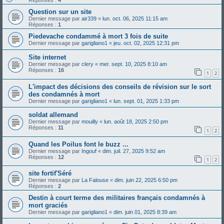
Réponses :
4
Question sur un site
Dernier message par
air339
«
lun. oct. 06, 2025 11:15 am
Réponses :
1
Piedevache condammé à mort 3 fois de suite
Dernier message par
garigliano1
«
jeu. oct. 02, 2025 12:31 pm
Site internet
Dernier message par
clery
«
mer. sept. 10, 2025 8:10 am
Réponses :
16
1
2
L'impact des décisions des conseils de révision sur le sort
des condamnés à mort
Dernier message par
garigliano1
«
lun. sept. 01, 2025 1:33 pm
soldat allemand
Dernier message par
mouilly
«
lun. août 18, 2025 2:50 pm
Réponses :
11
1
2
Quand les Poilus font le buzz ...
Dernier message par
Ingouf
«
dim. juil. 27, 2025 9:52 am
Réponses :
12
1
2
site fortif'Séré
Dernier message par
La Falouse
«
dim. juin 22, 2025 6:50 pm
Réponses :
2
Destin à court terme des militaires français condamnés à
mort graciés
Dernier message par
garigliano1
«
dim. juin 01, 2025 8:39 am