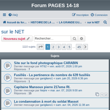
Forum PAGES 14-18
FAQ
Inscription
Connexion
R
Accueil du forum
HISTOIRE DE LA GRANDE GUERRE
LA GRANDE GUERRE VUE D'AUJOURD'HUI
sur le NET
e
sur le NET
c
Rechercher
Recherche avanc
Nouveau sujet
h
e
Page
1
sur
45
1
2
3
4
5
45
Suivant
1110 sujets
…
r
Sujets
c
Site sur le fond photographique CARABIN
h
Dernier message par
HT62
«
ven. août 07, 2026 1:00 pm
Réponses :
7
e
Fusillés - La pertinence du nombre de 639 fusillés
r
Dernier message par
garigliano1
«
sam. juin 20, 2026 6:36 pm
Réponses :
1
Capitaine Mansoux pierre 217eme RI.
Dernier message par
htejmr
«
mar. avr. 07, 2026 9:00 am
Réponses :
15
1
2
La condamnation à mort du soldat Massot
Dernier message par
garigliano1
«
sam. avr. 04, 2026 11:38 am