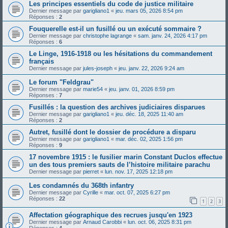
Les principes essentiels du code de justice militaire
Dernier message par
garigliano1
«
jeu. mars 05, 2026 8:54 pm
Réponses :
2
Fouquerelle est-il un fusillé ou un exécuté sommaire ?
Dernier message par
christophe lagrange
«
sam. janv. 24, 2026 4:17 pm
Réponses :
6
Le Linge, 1916-1918 ou les hésitations du commandement
français
Dernier message par
jules-joseph
«
jeu. janv. 22, 2026 9:24 am
Le forum "Feldgrau"
Dernier message par
marie54
«
jeu. janv. 01, 2026 8:59 pm
Réponses :
7
Fusillés : la question des archives judiciaires disparues
Dernier message par
garigliano1
«
jeu. déc. 18, 2025 11:40 am
Réponses :
2
Autret, fusillé dont le dossier de procédure a disparu
Dernier message par
garigliano1
«
mar. déc. 02, 2025 1:56 pm
Réponses :
9
17 novembre 1915 : le fusilier marin Constant Duclos effectue
un des tous premiers sauts de l’histoire militaire parachu
Dernier message par
pierret
«
lun. nov. 17, 2025 12:18 pm
Les condamnés du 368th infantry
Dernier message par
Cyrille
«
mar. oct. 07, 2025 6:27 pm
Réponses :
22
1
2
3
Affectation géographique des recrues jusqu'en 1923
Dernier message par
Arnaud Carobbi
«
lun. oct. 06, 2025 8:31 pm