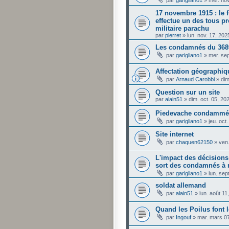
par
garigliano1
»
mer. no
17 novembre 1915 : le 
effectue un des tous pr
militaire parachu
par
pierret
»
lun. nov. 17, 20
Les condamnés du 368t
par
garigliano1
»
mer. sep
Affectation géographiq
par
Arnaud Carobbi
»
dim
Question sur un site
par
alain51
»
dim. oct. 05, 20
Piedevache condammé à
par
garigliano1
»
jeu. oct
Site internet
par
chaquen62150
»
ven.
L'impact des décisions 
sort des condamnés à 
par
garigliano1
»
lun. sep
soldat allemand
par
alain51
»
lun. août 1
Quand les Poilus font l
par
Ingouf
»
mar. mars 0