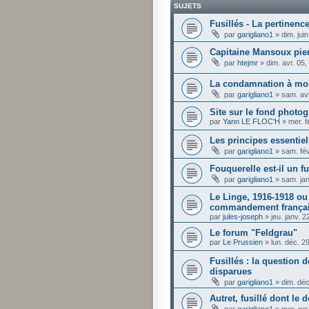
SUJETS
Fusillés - La pertinenc
par
garigliano1
»
dim. jui
Capitaine Mansoux pie
par
htejmr
»
dim. avr. 05
La condamnation à mor
par
garigliano1
»
sam. av
Site sur le fond phot
par
Yann LE FLOC'H
»
mer. f
Les principes essentiel
par
garigliano1
»
sam. fé
Fouquerelle est-il un 
par
garigliano1
»
sam. ja
Le Linge, 1916-1918 ou 
commandement frança
par
jules-joseph
»
jeu. janv. 
Le forum "Feldgrau"
par
Le Prussien
»
lun. déc. 2
Fusillés : la question d
disparues
par
garigliano1
»
dim. dé
Autret, fusillé dont le