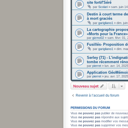
site fortif'Séré
par
Scolari
»
sam. juin 1
Destin à court terme d
à mort graciés
par
garigliano1
»
dim. jui
La cartographie propos
«Morts pour la France»
par
gizmo02
»
sam. févr. 01,
Fusillés- Proposition d
par
garigliano1
»
dim. ma
Serley (71) - L’indignat
tombe récemment rénov
par
pierret
»
lun. avr. 14, 202
Application GéoMémoi
par
pierret
»
jeu. avr. 17, 20
Nouveau sujet
Revenir à l’accueil du forum
PERMISSIONS DU FORUM
Vous
ne pouvez pas
publier de nouveau
Vous
ne pouvez pas
répondre aux sujet
Vous
ne pouvez pas
modifier vos mess
Vous
ne pouvez pas
supprimer vos mes