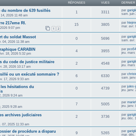
RÉPONSES
VUES
DERNIER
e du nombre de 639 fusillés
par
garigl
1
3311
sam. juin
n 14, 2026 11:48 am
rre 217eme RI.
par
htejm
15
3805
mar. avr.
, 2026 9:07 pm
1
2
t du soldat Massot
par
garigl
0
5696
sam. avr.
r. 04, 2026 11:38 am
ographique CARABIN
par
pco5
4
3955
jeu. mars
évr. 18, 2026 5:32 pm
s du code de justice militaire
par
garigl
2
4548
jeu. mars
vr. 28, 2026 10:17 am
fusillé ou un exécuté sommaire ?
par
chris
6
6330
sam. janv
nv. 17, 2026 9:33 am
les hésitations du
par
jules-
0
4739
jeu. janv.
is
22, 2026 9:24 am
par
marie
7
5005
jeu. janv.
9, 2025 9:28 am
es archives judiciaires
par
garigl
2
3736
jeu. déc.
c. 07, 2025 11:33 am
 dossier de procédure a disparu
par
garigl
9
5265
mar. déc.