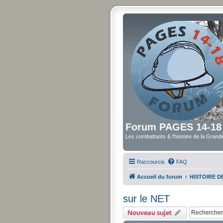
Forum PAGES 14-18
Les combattants & l'histoire de la Gran
Raccourcis
FAQ
Accueil du forum
HISTOIRE 
sur le NET
Nouveau sujet