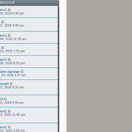
 MESSAGE
iano1
 20, 2026 6:36 pm
r
 07, 2026 9:00 am
iano1
 04, 2026 11:38 am
4
 26, 2026 7:15 pm
iano1
 05, 2026 8:54 pm
tophe lagrange
. 24, 2026 4:17 pm
joseph
 22, 2026 9:24 am
54
 01, 2026 8:59 pm
iano1
 18, 2025 11:40 am
iano1
 02, 2025 1:56 pm