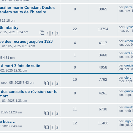
v. 05, 2025 10:08 am
fusilier marin Constant Duclos
par
pierre
0
3965
lun. nov.
emiers sauts de l’histoire
25 12:18 pm
h infantry
par
Cyrill
22
13794
mar. oct.
t. 15, 2021 8:24 am
1
2
3
ue des recrues jusqu'en 1923
par
Arnau
4
4117
lun. oct.
. oct. 05, 2025 10:13 am
par
air33
1
3460
lun. oct.
25 4:31 pm
 mort 3 fois de suite
par
garigl
0
4058
jeu. oct.
. 02, 2025 12:31 pm
par
clery
16
7762
mer. sept
 sept. 05, 2025 7:43 pm
1
2
des conseils de révision sur le
par
garigl
0
4261
lun. sept
mort
t. 01, 2025 1:33 pm
par
mouill
11
6730
lun. août
1, 2025 11:28 am
1
2
e buzz ...
par
Ingou
12
11466
dim. juil.
7, 2023 7:40 am
1
2