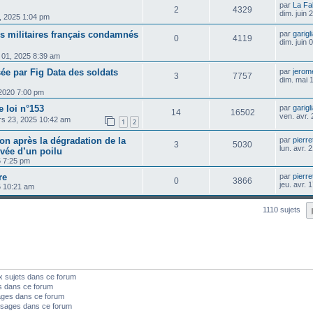
par
La Fa
2
4329
dim. juin
4, 2025 1:04 pm
es militaires français condamnés
par
garigl
0
4119
dim. juin
n 01, 2025 8:39 am
ée par Fig Data des soldats
par
jerom
3
7757
dim. mai 
 2020 7:00 pm
e loi n°153
par
garigl
14
16502
ven. avr.
rs 23, 2025 10:42 am
1
2
ion après la dégradation de la
par
pierre
3
5030
lun. avr.
ée d’un poilu
5 7:25 pm
re
par
pierre
0
3866
jeu. avr.
25 10:21 am
1110 sujets
x sujets dans ce forum
s dans ce forum
ages dans ce forum
sages dans ce forum