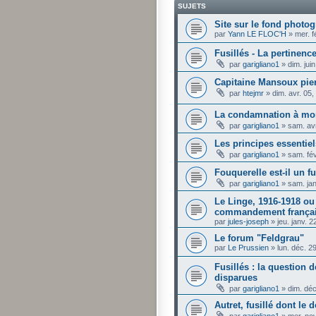
SUJETS
Site sur le fond phot
par
Yann LE FLOC'H
»
mer. f
Fusillés - La pertinenc
par
garigliano1
»
dim. jui
Capitaine Mansoux pie
par
htejmr
»
dim. avr. 05
La condamnation à mor
par
garigliano1
»
sam. av
Les principes essentiel
par
garigliano1
»
sam. fé
Fouquerelle est-il un 
par
garigliano1
»
sam. ja
Le Linge, 1916-1918 ou 
commandement frança
par
jules-joseph
»
jeu. janv. 
Le forum "Feldgrau"
par
Le Prussien
»
lun. déc. 2
Fusillés : la question d
disparues
par
garigliano1
»
dim. dé
Autret, fusillé dont le