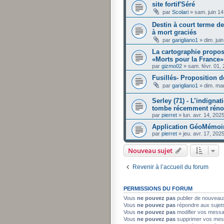
site fortif'Séré
par
Scolari
»
sam. juin 1
Destin à court terme d
à mort graciés
par
garigliano1
»
dim. jui
La cartographie propos
«Morts pour la France»
par
gizmo02
»
sam. févr. 01,
Fusillés- Proposition d
par
garigliano1
»
dim. ma
Serley (71) - L’indignat
tombe récemment rénov
par
pierret
»
lun. avr. 14, 202
Application GéoMémoi
par
pierret
»
jeu. avr. 17, 20
Nouveau sujet
Revenir à l’accueil du forum
PERMISSIONS DU FORUM
Vous
ne pouvez pas
publier de nouveau
Vous
ne pouvez pas
répondre aux sujet
Vous
ne pouvez pas
modifier vos mess
Vous
ne pouvez pas
supprimer vos mes