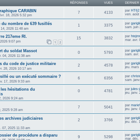
RÉPONSES
VUES
DERNIER
ographique CARABIN
par
HT62
7
4133
ven. août
évr. 18, 2026 5:32 pm
e du nombre de 639 fusillés
par
garigl
1
3375
sam. juin
n 14, 2026 11:48 am
rre 217eme RI.
par
htejm
15
3832
mar. avr.
, 2026 9:07 pm
1
2
t du soldat Massot
par
garigl
0
5793
sam. avr.
r. 04, 2026 11:38 am
s du code de justice militaire
par
garigl
2
4578
jeu. mars
vr. 28, 2026 10:17 am
fusillé ou un exécuté sommaire ?
par
chris
6
6356
sam. janv
nv. 17, 2026 9:33 am
les hésitations du
par
jules-
0
4781
jeu. janv.
is
22, 2026 9:24 am
par
marie
7
5041
jeu. janv.
9, 2025 9:28 am
es archives judiciaires
par
garigl
2
3766
jeu. déc.
c. 07, 2025 11:33 am
 dossier de procédure a disparu
par
garigl
9
5298
mar. déc.