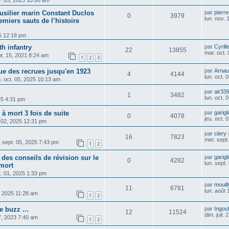
v. 05, 2025 10:08 am
fusilier marin Constant Duclos
par
pierre
0
3979
lun. nov.
emiers sauts de l’histoire
25 12:18 pm
h infantry
par
Cyrill
22
13855
mar. oct.
t. 15, 2021 8:24 am
1
2
3
ue des recrues jusqu'en 1923
par
Arnau
4
4144
lun. oct.
. oct. 05, 2025 10:13 am
par
air33
1
3482
lun. oct.
25 4:31 pm
 mort 3 fois de suite
par
garigl
0
4078
jeu. oct.
. 02, 2025 12:31 pm
par
clery
16
7823
mer. sept
 sept. 05, 2025 7:43 pm
1
2
des conseils de révision sur le
par
garigl
0
4282
lun. sept
mort
t. 01, 2025 1:33 pm
par
mouill
11
6781
lun. août
1, 2025 11:28 am
1
2
e buzz ...
par
Ingou
12
11524
dim. juil.
7, 2023 7:40 am
1
2