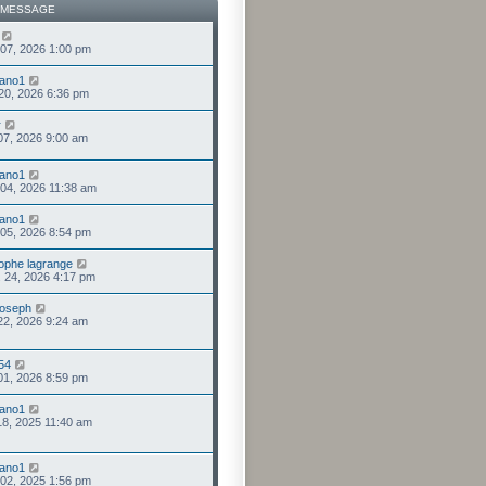
 MESSAGE
 07, 2026 1:00 pm
iano1
 20, 2026 6:36 pm
r
 07, 2026 9:00 am
iano1
 04, 2026 11:38 am
iano1
 05, 2026 8:54 pm
tophe lagrange
. 24, 2026 4:17 pm
joseph
 22, 2026 9:24 am
54
 01, 2026 8:59 pm
iano1
 18, 2025 11:40 am
iano1
 02, 2025 1:56 pm