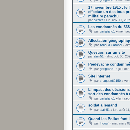
par
garigliano1
»
mer. no
17 novembre 1915 : le 
effectue un des tous pr
militaire parachu
par
pierret
»
lun. nov. 17, 20
Les condamnés du 368t
par
garigliano1
»
mer. sep
Affectation géographiq
par
Arnaud Carobbi
»
dim
Question sur un site
par
alain51
»
dim. oct. 05, 20
Piedevache condammé à
par
garigliano1
»
jeu. oct
Site internet
par
chaquen62150
»
ven.
L'impact des décisions 
sort des condamnés à 
par
garigliano1
»
lun. sep
soldat allemand
par
alain51
»
lun. août 1
Quand les Poilus font l
par
Ingouf
»
mar. mars 0