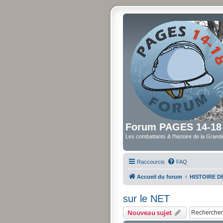
Forum PAGES 14-18
Les combattants & l'histoire de la Gran
Raccourcis
FAQ
Accueil du forum
HISTOIRE 
sur le NET
Nouveau sujet