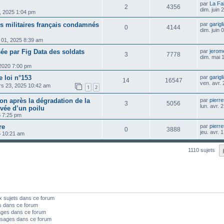
par
La Fa
2
4356
dim. juin
4, 2025 1:04 pm
es militaires français condamnés
par
garigl
0
4144
dim. juin
n 01, 2025 8:39 am
ée par Fig Data des soldats
par
jerom
3
7778
dim. mai 
 2020 7:00 pm
e loi n°153
par
garigl
14
16547
ven. avr.
rs 23, 2025 10:42 am
1
2
ion après la dégradation de la
par
pierre
3
5056
lun. avr.
ée d’un poilu
5 7:25 pm
re
par
pierre
0
3888
jeu. avr.
25 10:21 am
1110 sujets
x sujets dans ce forum
s dans ce forum
ages dans ce forum
sages dans ce forum