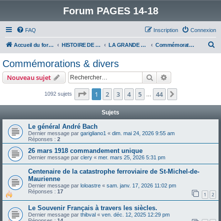
Forum PAGES 14-18
FAQ
Inscription
Connexion
R
Accueil du forum
HISTOIRE DE LA GRANDE GUERRE
LA GRANDE GUERRE VUE D'AUJOURD'HUI
Commémorations & divers
e
Commémorations & divers
c
Rechercher
Recherche avanc
Nouveau sujet
h
e
Page
1
sur
44
1
2
3
4
5
44
Suivant
1092 sujets
…
r
Sujets
c
Le général André Bach
h
Dernier message par
garigliano1
«
dim. mai 24, 2026 9:55 am
Réponses :
2
e
26 mars 1918 commandement unique
r
Dernier message par
clery
«
mer. mars 25, 2026 5:31 pm
Centenaire de la catastrophe ferroviaire de St-Michel-de-
Maurienne
Dernier message par
loloastre
«
sam. janv. 17, 2026 11:02 pm
Réponses :
17
1
2
Le Souvenir Français à travers les siècles.
Dernier message par
thibval
«
ven. déc. 12, 2025 12:29 pm
Réponses :
14