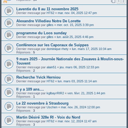
1
2
Laventie du 8 au 11 novembre 2025
Dernier message par
HT62
«
mar. nov. 04, 2025 12:47 pm
Alexandre Villedieu Notre De Lorette
Dernier message par
gilles
«
mer. oct. 15, 2025 3:39 pm
programme du Loos sunday
Dernier message par
gilles
«
lun. août 25, 2025 4:46 pm
Conférence sur les Caporaux de Suippes
Dernier message par
dominique rhety
«
lun. mars 17, 2025 10:34 am
Réponses :
5
9 mars 2025 - Journée Nationale des Zouaves à Moulin-sous-
Touvent
Dernier message par
alain51
«
jeu. mars 06, 2025 12:33 pm
Réponses :
2
Recherche Yvick Herniou
Dernier message par
HT62
«
lun. mars 03, 2025 11:14 am
Il y a 109 ans....
Dernier message par
kglbayrRIR2
«
ven. févr. 21, 2025 1:44 pm
Réponses :
1
Le 22 novembre à Strasbourg
Dernier message par
Uschen
«
mar. nov. 26, 2024 12:00 pm
Réponses :
3
Martin Désiré 328e RI - Voix du Nord
Dernier message par
HT62
«
mar. nov. 12, 2024 11:47 am
Réponses :
3