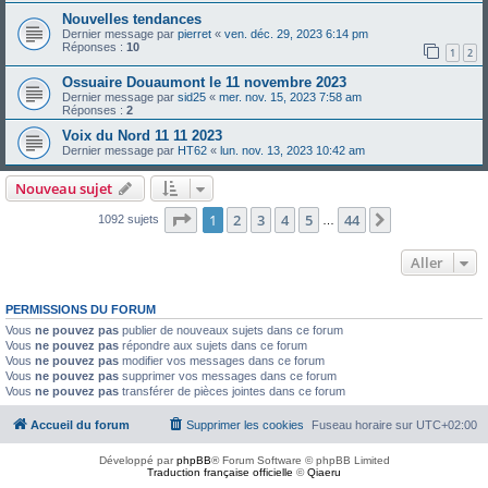
Nouvelles tendances
Dernier message par
pierret
«
ven. déc. 29, 2023 6:14 pm
Réponses :
10
1
2
Ossuaire Douaumont le 11 novembre 2023
Dernier message par
sid25
«
mer. nov. 15, 2023 7:58 am
Réponses :
2
Voix du Nord 11 11 2023
Dernier message par
HT62
«
lun. nov. 13, 2023 10:42 am
Nouveau sujet
Page
1
sur
44
1
2
3
4
5
44
Suivant
1092 sujets
…
Aller
PERMISSIONS DU FORUM
Vous
ne pouvez pas
publier de nouveaux sujets dans ce forum
Vous
ne pouvez pas
répondre aux sujets dans ce forum
Vous
ne pouvez pas
modifier vos messages dans ce forum
Vous
ne pouvez pas
supprimer vos messages dans ce forum
Vous
ne pouvez pas
transférer de pièces jointes dans ce forum
Accueil du forum
Supprimer les cookies
Fuseau horaire sur
UTC+02:00
Développé par
phpBB
® Forum Software © phpBB Limited
Traduction française officielle
©
Qiaeru