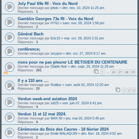
Joly Paul 69e RI - Voix du Nord
Dernier message par
jobdx
«
dim. nov. 10, 2024 11:25 am
Réponses :
1
Gamblin Georges 73e RI - Voix du Nord
Dernier message par
HT62
«
sam. nov. 09, 2024 1:58 pm
Réponses :
2
Général Bach
Dernier message par
Eric15
«
mar. oct. 29, 2024 2:31 pm
Réponses :
3
conférence;
Dernier message par
stcypre
«
dim. oct. 27, 2024 8:17 am
rions pour ne pas pleurer LE BETISIER DU CENTENAIRE
Dernier message par
Diable Noir
«
dim. sept. 29, 2024 11:29 am
Réponses :
281
1
26
27
28
29
…
Il y a 110 ans ....
Dernier message par
Rutilius
«
sam. août 03, 2024 12:20 am
Réponses :
20
1
2
3
Verdun week-end aviation 2024
Dernier message par
sid25
«
ven. juin 07, 2024 6:41 pm
Réponses :
4
Verdun 11 et 12 mai 2024.
Dernier message par
MAX 55
«
jeu. mai 16, 2024 5:45 pm
Réponses :
9
Cérémonie du Bois des Caures - 18 février 2024
Dernier message par
Emile MALAQUIN
«
dim. févr. 18, 2024 9:02 am
Réponses :
2