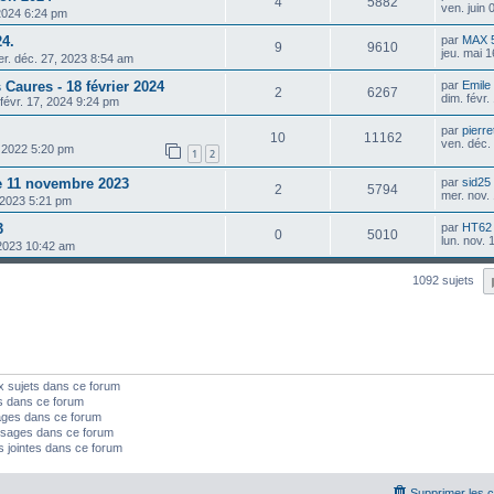
4
5882
ven. juin
 2024 6:24 pm
24.
par
MAX 
9
9610
jeu. mai 
r. déc. 27, 2023 8:54 am
Caures - 18 février 2024
par
Emil
2
6267
dim. févr
févr. 17, 2024 9:24 pm
par
pierre
10
11162
ven. déc.
, 2022 5:20 pm
1
2
e 11 novembre 2023
par
sid25
2
5794
mer. nov.
 2023 5:21 pm
3
par
HT62
0
5010
lun. nov.
 2023 10:42 am
1092 sujets
x sujets dans ce forum
s dans ce forum
ages dans ce forum
sages dans ce forum
s jointes dans ce forum
Supprimer les 