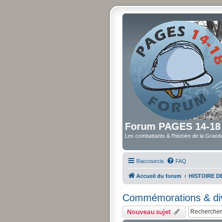
Forum PAGES 14-18
Les combattants & l'histoire de la Gran
Raccourcis
FAQ
Accueil du forum
HISTOIRE 
Commémorations & di
Nouveau sujet