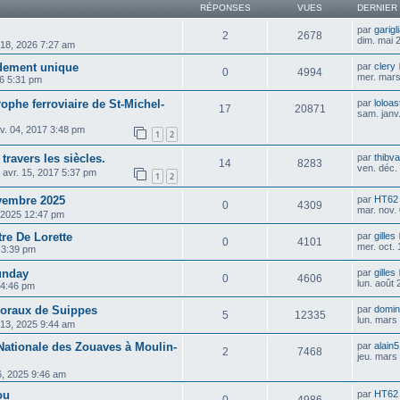
RÉPONSES
VUES
DERNIER
par
garigl
2
2678
dim. mai 
 18, 2026 7:27 am
dement unique
par
clery
0
4994
mer. mars
6 5:31 pm
rophe ferroviaire de St-Michel-
par
loloas
17
20871
sam. janv
v. 04, 2017 3:48 pm
1
2
travers les siècles.
par
thibva
14
8283
ven. déc.
 avr. 15, 2017 5:37 pm
1
2
ovembre 2025
par
HT62
0
4309
mar. nov.
, 2025 12:47 pm
re De Lorette
par
gilles
0
4101
mer. oct.
5 3:39 pm
unday
par
gilles
0
4606
lun. août
 4:46 pm
poraux de Suippes
par
domin
5
12335
lun. mars
 13, 2025 9:44 am
Nationale des Zouaves à Moulin-
par
alain
2
7468
jeu. mars
26, 2025 9:46 am
ou
par
HT62
0
4986