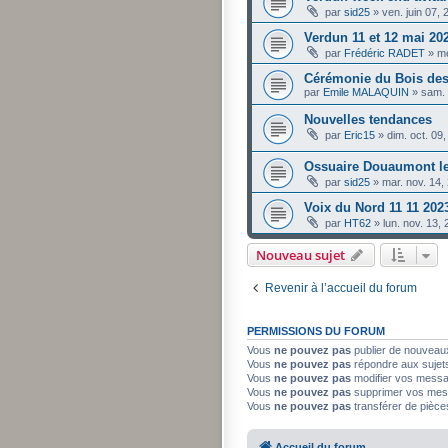
par
sid25
»
ven. juin 07,
Verdun 11 et 12 mai 20
par
Frédéric RADET
»
me
Cérémonie du Bois des 
par
Emile MALAQUIN
»
sam. 
Nouvelles tendances
par
Eric15
»
dim. oct. 09
Ossuaire Douaumont l
par
sid25
»
mar. nov. 14,
Voix du Nord 11 11 202
par
HT62
»
lun. nov. 13,
Nouveau sujet
Revenir à l’accueil du forum
PERMISSIONS DU FORUM
Vous
ne pouvez pas
publier de nouveau
Vous
ne pouvez pas
répondre aux sujet
Vous
ne pouvez pas
modifier vos mess
Vous
ne pouvez pas
supprimer vos mes
Vous
ne pouvez pas
transférer de pièce
Accueil du forum