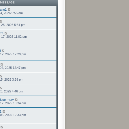
 MESSAGE
iano1
24, 2026 9:55 am
 25, 2026 5:31 pm
tre
. 17, 2026 11:02 pm
l
 12, 2025 12:29 pm
 04, 2025 12:47 pm
 15, 2025 3:39 pm
 25, 2025 4:46 pm
ique rhety
 17, 2025 10:34 am
51
 06, 2025 12:33 pm