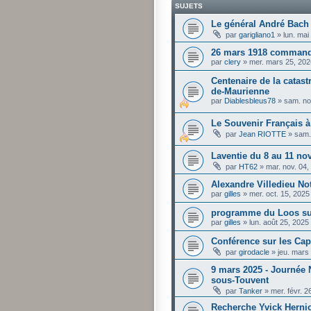
SUJETS
Le général André Bach
par
garigliano1
»
lun. mai
26 mars 1918 comman
par
clery
»
mer. mars 25, 202
Centenaire de la catast
de-Maurienne
par
Diablesbleus78
»
sam. no
Le Souvenir Français à 
par
Jean RIOTTE
»
sam.
Laventie du 8 au 11 n
par
HT62
»
mar. nov. 04
Alexandre Villedieu Not
par
gilles
»
mer. oct. 15, 202
programme du Loos s
par
gilles
»
lun. août 25, 2025
Conférence sur les Ca
par
girodacle
»
jeu. mars
9 mars 2025 - Journée 
sous-Touvent
par
Tanker
»
mer. févr. 
Recherche Yvick Herni