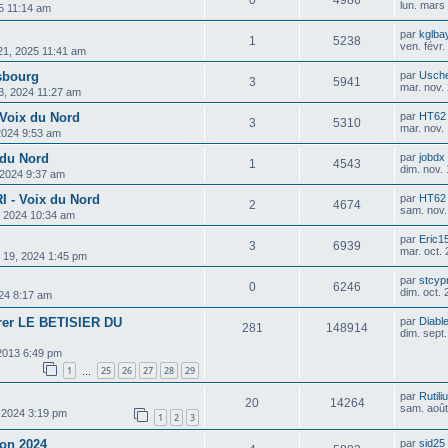
lun. mars
25 11:14 am
par
kglba
1
5238
ven. févr
 21, 2025 11:41 am
sbourg
par
Usch
3
5941
mar. nov.
3, 2024 11:27 am
 Voix du Nord
par
HT62
3
5310
mar. nov.
 2024 9:53 am
 du Nord
par
jobdx
1
4543
dim. nov.
 2024 9:37 am
I - Voix du Nord
par
HT62
2
4674
sam. nov.
, 2024 10:34 am
par
Eric1
3
6939
mar. oct.
i 19, 2024 1:45 pm
par
stcyp
0
6246
dim. oct.
024 8:17 am
urer LE BETISIER DU
par
Diable
281
148914
dim. sept
 2013 6:49 pm
1
25
26
27
28
29
…
par
Rutili
20
14264
sam. août
, 2024 3:19 pm
1
2
3
ion 2024
par
sid25