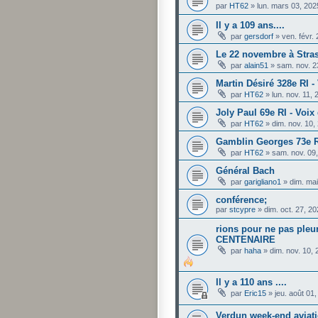
par
HT62
»
lun. mars 03, 20
Il y a 109 ans....
par
gersdorf
»
ven. févr.
Le 22 novembre à Stra
par
alain51
»
sam. nov. 2
Martin Désiré 328e RI -
par
HT62
»
lun. nov. 11,
Joly Paul 69e RI - Voix
par
HT62
»
dim. nov. 10,
Gamblin Georges 73e R
par
HT62
»
sam. nov. 09
Général Bach
par
garigliano1
»
dim. ma
conférence;
par
stcypre
»
dim. oct. 27, 2
rions pour ne pas ple
CENTENAIRE
par
haha
»
dim. nov. 10,
Il y a 110 ans ....
par
Eric15
»
jeu. août 01
Verdun week-end aviat