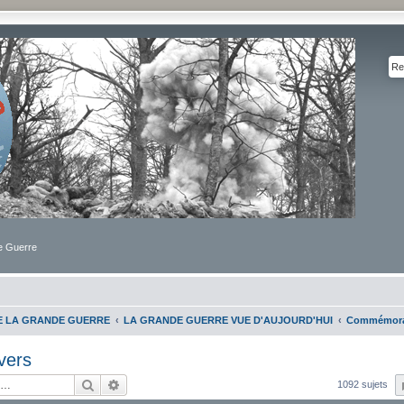
de Guerre
DE LA GRANDE GUERRE
LA GRANDE GUERRE VUE D'AUJOURD'HUI
Commémorat
vers
Rechercher
Recherche avancée
1092 sujets