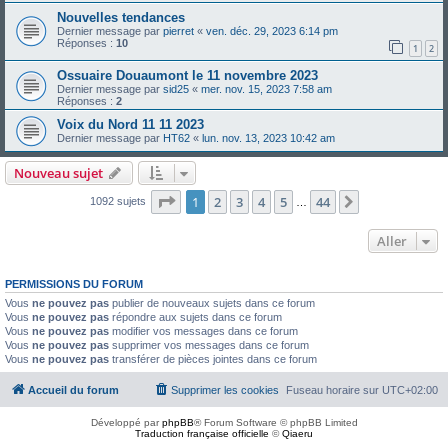
Nouvelles tendances
Dernier message par
pierret
«
ven. déc. 29, 2023 6:14 pm
Réponses :
10
1
2
Ossuaire Douaumont le 11 novembre 2023
Dernier message par
sid25
«
mer. nov. 15, 2023 7:58 am
Réponses :
2
Voix du Nord 11 11 2023
Dernier message par
HT62
«
lun. nov. 13, 2023 10:42 am
Nouveau sujet
Page
1
sur
44
1
2
3
4
5
44
Suivant
1092 sujets
…
Aller
PERMISSIONS DU FORUM
Vous
ne pouvez pas
publier de nouveaux sujets dans ce forum
Vous
ne pouvez pas
répondre aux sujets dans ce forum
Vous
ne pouvez pas
modifier vos messages dans ce forum
Vous
ne pouvez pas
supprimer vos messages dans ce forum
Vous
ne pouvez pas
transférer de pièces jointes dans ce forum
Accueil du forum
Supprimer les cookies
Fuseau horaire sur
UTC+02:00
Développé par
phpBB
® Forum Software © phpBB Limited
Traduction française officielle
©
Qiaeru