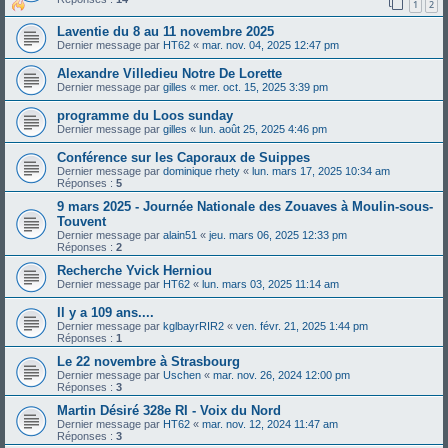
1
2
Laventie du 8 au 11 novembre 2025
Dernier message par
HT62
«
mar. nov. 04, 2025 12:47 pm
Alexandre Villedieu Notre De Lorette
Dernier message par
gilles
«
mer. oct. 15, 2025 3:39 pm
programme du Loos sunday
Dernier message par
gilles
«
lun. août 25, 2025 4:46 pm
Conférence sur les Caporaux de Suippes
Dernier message par
dominique rhety
«
lun. mars 17, 2025 10:34 am
Réponses :
5
9 mars 2025 - Journée Nationale des Zouaves à Moulin-sous-
Touvent
Dernier message par
alain51
«
jeu. mars 06, 2025 12:33 pm
Réponses :
2
Recherche Yvick Herniou
Dernier message par
HT62
«
lun. mars 03, 2025 11:14 am
Il y a 109 ans....
Dernier message par
kglbayrRIR2
«
ven. févr. 21, 2025 1:44 pm
Réponses :
1
Le 22 novembre à Strasbourg
Dernier message par
Uschen
«
mar. nov. 26, 2024 12:00 pm
Réponses :
3
Martin Désiré 328e RI - Voix du Nord
Dernier message par
HT62
«
mar. nov. 12, 2024 11:47 am
Réponses :
3