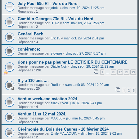
Joly Paul 69e RI - Voix du Nord
Dernier message par
jobdx
«
dim. nov. 10, 2024 11:25 am
Réponses :
1
Gamblin Georges 73e RI - Voix du Nord
Dernier message par
HT62
«
sam. nov. 09, 2024 1:58 pm
Réponses :
2
Général Bach
Dernier message par
Eric15
«
mar. oct. 29, 2024 2:31 pm
Réponses :
3
conférence;
Dernier message par
stcypre
«
dim. oct. 27, 2024 8:17 am
rions pour ne pas pleurer LE BETISIER DU CENTENAIRE
Dernier message par
Diable Noir
«
dim. sept. 29, 2024 11:29 am
Réponses :
281
1
26
27
28
29
…
Il y a 110 ans ....
Dernier message par
Rutilius
«
sam. août 03, 2024 12:20 am
Réponses :
20
1
2
3
Verdun week-end aviation 2024
Dernier message par
sid25
«
ven. juin 07, 2024 6:41 pm
Réponses :
4
Verdun 11 et 12 mai 2024.
Dernier message par
MAX 55
«
jeu. mai 16, 2024 5:45 pm
Réponses :
9
Cérémonie du Bois des Caures - 18 février 2024
Dernier message par
Emile MALAQUIN
«
dim. févr. 18, 2024 9:02 am
Réponses :
2