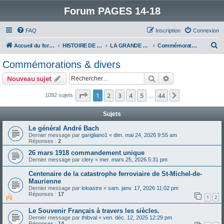
Forum PAGES 14-18
FAQ
Inscription
Connexion
R
Accueil du forum
HISTOIRE DE LA GRANDE GUERRE
LA GRANDE GUERRE VUE D'AUJOURD'HUI
Commémorations & divers
e
Commémorations & divers
c
Rechercher
Recherche avanc
Nouveau sujet
h
e
Page
1
sur
44
1
2
3
4
5
44
Suivant
1092 sujets
…
r
Sujets
c
Le général André Bach
h
Dernier message par
garigliano1
«
dim. mai 24, 2026 9:55 am
Réponses :
2
e
26 mars 1918 commandement unique
r
Dernier message par
clery
«
mer. mars 25, 2026 5:31 pm
Centenaire de la catastrophe ferroviaire de St-Michel-de-
Maurienne
Dernier message par
loloastre
«
sam. janv. 17, 2026 11:02 pm
Réponses :
17
1
2
Le Souvenir Français à travers les siècles.
Dernier message par
thibval
«
ven. déc. 12, 2025 12:29 pm
Réponses :
14