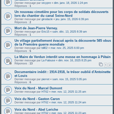
Dernier message par
stcypre
«
dim. janv. 18, 2026 1:24 pm
Réponses :
1
Un nouveau cimetière pour les corps de soldats découverts
lors du chantier du canal Seine-Nord
Dernier message par
girodacle
«
jeu. janv. 15, 2026 6:39 pm
Réponses :
2
Mort de Jean-Pierre Verney.
Dernier message par
Eric15
«
sam. déc. 13, 2025 8:39 am
Réponses :
1
Un village partiellement évacué après la découverte 585 obus
de la Première guerre mondiale
Dernier message par
bill02
«
mar. nov. 25, 2025 6:00 pm
Réponses :
5
Le Maire de Verdun interdit une messe en hommage à Pétain
Dernier message par
La Falouse
«
dim. nov. 16, 2025 8:25 pm
Réponses :
13
1
2
Documentaire inédit : 1914-1918, le trésor oublié d'Antoinette
et Louis
Dernier message par
pierret
«
sam. nov. 15, 2025 5:05 pm
Réponses :
6
Voix du Nord - Marcel Dumont
Dernier message par
HT62
«
mer. nov. 12, 2025 11:25 am
Voix du Nord - Gaston Caron
Dernier message par
HT62
«
mer. nov. 12, 2025 11:24 am
Voix du Nord - Abel Leriche
Dernier message par
HT62
«
mer. nov. 12, 2025 11:23 am