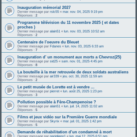
Inauguration mémorial 2027
Dernier message par
rslc55
«
mar. nov. 04, 2025 9:19 pm
Réponses :
2
Programme télévision du 11 novembre 2025 ( et dates
proches )
Dernier message par
alain51
«
lun. nov. 03, 2025 10:52 am
Réponses :
2
Centenaire de l'oeuvre du Bleuet
Dernier message par
Fdanes
«
lun. nov. 03, 2025 6:33 am
Réponses :
7
Inauguration d' un monument aux morts a Chevroz(25)
Dernier message par
sid25
«
sam. nov. 01, 2025 4:45 pm
Réponses :
8
La bouteille à la mer retrouvée de deux soldats australiens
Dernier message par
air339
«
jeu. oct. 30, 2025 11:59 am
Réponses :
2
Le petit musée de Lorette est à vendre ...
Dernier message par
pierret
«
lun. août 25, 2025 1:23 pm
Réponses :
3
Pollution possible à Fère-Champenoise ?
Dernier message par
alain51
«
lun. juil. 14, 2025 11:02 am
Réponses :
5
Films et jeux vidéo sur la Première Guerre mondiale
Dernier message par
Skyrix
«
mar. juil. 01, 2025 1:42 pm
Réponses :
5
Demande de réhabilitation d’un condamné à mort
Dernier message par
garigliano1
«
lun. mai 12, 2025 6:51 pm