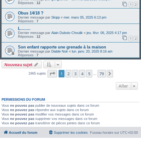
Réponses :
12
1
2
Obus 14/18 ?
Dernier message par
Skipp
«
mer. mars 05, 2025 6:13 pm
Réponses :
7
L........
Dernier message par
Alain Dubois-Choulik
«
jeu. févr. 06, 2025 4:17 pm
Réponses :
12
1
2
Son enfant rapporte une grenade à la maison
Dernier message par
Diable Noir
«
lun. janv. 20, 2025 8:16 am
Réponses :
7
Nouveau sujet
Page
1
sur
79
1
2
3
4
5
79
Suivant
1965 sujets
…
Aller
PERMISSIONS DU FORUM
Vous
ne pouvez pas
publier de nouveaux sujets dans ce forum
Vous
ne pouvez pas
répondre aux sujets dans ce forum
Vous
ne pouvez pas
modifier vos messages dans ce forum
Vous
ne pouvez pas
supprimer vos messages dans ce forum
Vous
ne pouvez pas
transférer de pièces jointes dans ce forum
Accueil du forum
Supprimer les cookies
Fuseau horaire sur
UTC+02:00