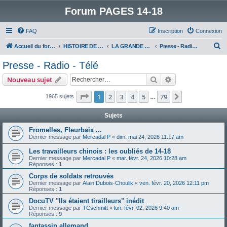
Forum PAGES 14-18
FAQ
Inscription
Connexion
R
Accueil du forum
HISTOIRE DE LA GRANDE GUERRE
LA GRANDE GUERRE VUE D'AUJOURD'HUI
Presse - Radio - Télé
e
Presse - Radio - Télé
c
Rechercher
Recherche avanc
Nouveau sujet
h
e
Page
1
sur
79
1
2
3
4
5
79
Suivant
1965 sujets
…
r
Sujets
c
Fromelles, Fleurbaix ...
h
Dernier message par
Mercadal P
«
dim. mai 24, 2026 11:17 am
e
Les travailleurs chinois : les oubliés de 14-18
r
Dernier message par
Mercadal P
«
mar. févr. 24, 2026 10:28 am
Réponses :
1
Corps de soldats retrouvés
Dernier message par
Alain Dubois-Choulik
«
ven. févr. 20, 2026 12:11 pm
Réponses :
1
DocuTV "Ils étaient tirailleurs" inédit
Dernier message par
TCschmitt
«
lun. févr. 02, 2026 9:40 am
Réponses :
9
fantassin allemand