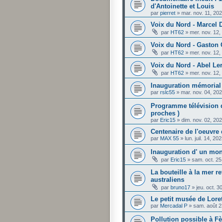
d'Antoinette et Louis
par
pierret
»
mar. nov. 11, 20
Voix du Nord - Marcel
par
HT62
»
mer. nov. 12
Voix du Nord - Gaston
par
HT62
»
mer. nov. 12
Voix du Nord - Abel Le
par
HT62
»
mer. nov. 12
Inauguration mémorial
par
rslc55
»
mar. nov. 04, 20
Programme télévision d
proches )
par
Eric15
»
dim. nov. 02, 20
Centenaire de l'oeuvre
par
MAX 55
»
lun. juil. 14, 2
Inauguration d' un mo
par
Eric15
»
sam. oct. 25
La bouteille à la mer r
australiens
par
bruno17
»
jeu. oct. 
Le petit musée de Lorett
par
Mercadal P
»
sam. août 2
Pollution possible à 