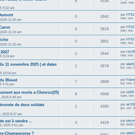
6
4536
sam. nov.
25 9:22 am
 Dumont
par
HT62
0
3942
mer. nov.
, 2025 11:25 am
 Caron
par
HT62
0
3818
mer. nov.
, 2025 11:24 am
riche
par
HT62
0
3861
mer. nov.
, 2025 11:23 am
 2027
par
rslc5
2
3544
mar. nov.
25 3:24 pm
u 11 novembre 2025 ( et dates
par
alain
2
3678
lun. nov.
25 10:54 pm
 du Bleuet
par
Fdan
7
4898
lun. nov.
025 4:31 pm
nument aux morts a Chevroz(25)
par
sid25
8
4589
sam. nov.
, 2025 6:48 pm
etrouvée de deux soldats
par
air33
2
4260
jeu. oct.
30, 2025 8:37 am
e est à vendre ...
par
pierre
3
4429
lun. août
3, 2025 4:51 pm
Fère-Champenoise ?
par
alain