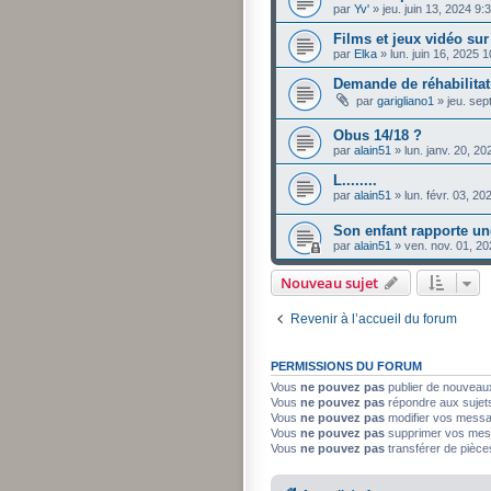
par
Yv'
»
jeu. juin 13, 2024 9
Films et jeux vidéo su
par
Elka
»
lun. juin 16, 2025 
Demande de réhabilita
par
garigliano1
»
jeu. sep
Obus 14/18 ?
par
alain51
»
lun. janv. 20, 2
L........
par
alain51
»
lun. févr. 03, 2
Son enfant rapporte un
par
alain51
»
ven. nov. 01, 2
Nouveau sujet
Revenir à l’accueil du forum
PERMISSIONS DU FORUM
Vous
ne pouvez pas
publier de nouveau
Vous
ne pouvez pas
répondre aux sujet
Vous
ne pouvez pas
modifier vos mess
Vous
ne pouvez pas
supprimer vos mes
Vous
ne pouvez pas
transférer de pièce