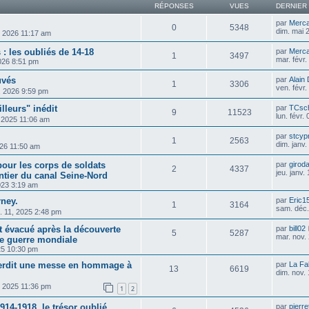
RÉPONSES
VUES
DERNIER
par
Merca
0
5348
dim. mai 
, 2026 11:17 am
 : les oubliés de 14-18
par
Merca
1
3497
mar. févr
2026 8:51 pm
uvés
par
Alain
1
3306
ven. févr
8, 2026 9:59 pm
illeurs" inédit
par
TCsch
9
11523
lun. févr.
, 2025 11:06 am
par
stcyp
1
2563
dim. janv
026 11:50 am
our les corps de soldats
par
girod
2
4337
jeu. janv.
ntier du canal Seine-Nord
2023 3:19 am
rney.
par
Eric1
1
3164
sam. déc.
c. 11, 2025 2:48 pm
t évacué après la découverte
par
bill02
5
5287
mar. nov.
re guerre mondiale
25 10:30 pm
terdit une messe en hommage à
par
La Fa
13
6619
dim. nov.
, 2025 11:36 pm
1
2
914-1918, le trésor oublié
par
pierre