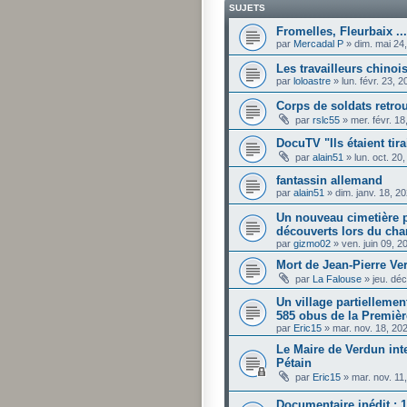
SUJETS
Fromelles, Fleurbaix ...
par
Mercadal P
»
dim. mai 24
Les travailleurs chinois
par
loloastre
»
lun. févr. 23, 
Corps de soldats retro
par
rslc55
»
mer. févr. 1
DocuTV "Ils étaient tira
par
alain51
»
lun. oct. 20
fantassin allemand
par
alain51
»
dim. janv. 18, 2
Un nouveau cimetière p
découverts lors du cha
par
gizmo02
»
ven. juin 09, 
Mort de Jean-Pierre Ve
par
La Falouse
»
jeu. dé
Un village partiellemen
585 obus de la Premiè
par
Eric15
»
mar. nov. 18, 20
Le Maire de Verdun in
Pétain
par
Eric15
»
mar. nov. 11
Documentaire inédit : 1