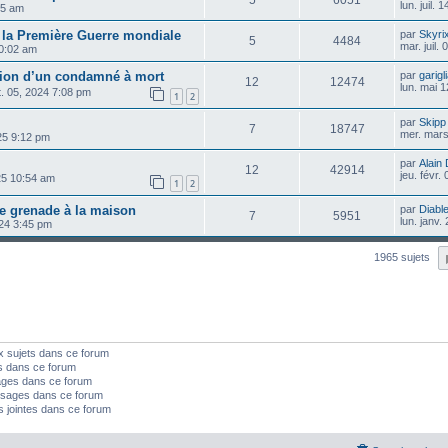
5
6051
lun. juil.
:35 am
r la Première Guerre mondiale
par
Skyri
5
4484
mar. juil.
10:02 am
tion d’un condamné à mort
par
garigl
12
12474
lun. mai 
t. 05, 2024 7:08 pm
1
2
par
Skipp
7
18747
mer. mars
025 9:12 pm
par
Alain
12
42914
jeu. févr.
025 10:54 am
1
2
e grenade à la maison
par
Diable
7
5951
lun. janv.
024 3:45 pm
1965 sujets
x sujets dans ce forum
s dans ce forum
ages dans ce forum
sages dans ce forum
s jointes dans ce forum