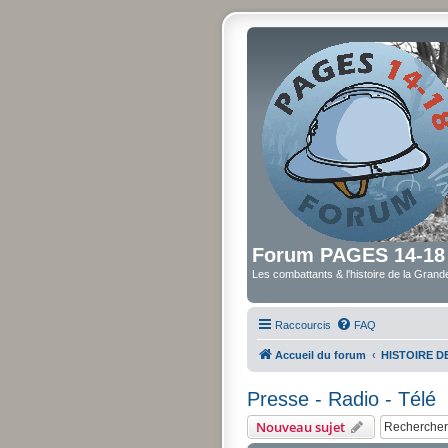
Forum PAGES 14-18
Les combattants & l'histoire de la Gran
Raccourcis
FAQ
Accueil du forum
HISTOIRE 
Presse - Radio - Télé
Nouveau sujet