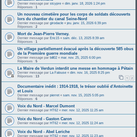
Dernier message par
stcypre
«
dim. janv. 18, 2026 1:24 pm
Réponses :
1
Un nouveau cimetière pour les corps de soldats découverts
lors du chantier du canal Seine-Nord
Dernier message par
girodacle
«
jeu. janv. 15, 2026 6:39 pm
Réponses :
2
Mort de Jean-Pierre Verney.
Dernier message par
Eric15
«
sam. déc. 13, 2025 8:39 am
Réponses :
1
Un village partiellement évacué après la découverte 585 obus
de la Première guerre mondiale
Dernier message par
bill02
«
mar. nov. 25, 2025 6:00 pm
Réponses :
5
Le Maire de Verdun interdit une messe en hommage à Pétain
Dernier message par
La Falouse
«
dim. nov. 16, 2025 8:25 pm
Réponses :
13
1
2
Documentaire inédit : 1914-1918, le trésor oublié d'Antoinette
et Louis
Dernier message par
pierret
«
sam. nov. 15, 2025 5:05 pm
Réponses :
6
Voix du Nord - Marcel Dumont
Dernier message par
HT62
«
mer. nov. 12, 2025 11:25 am
Voix du Nord - Gaston Caron
Dernier message par
HT62
«
mer. nov. 12, 2025 11:24 am
Voix du Nord - Abel Leriche
Dernier message par
HT62
«
mer. nov. 12, 2025 11:23 am