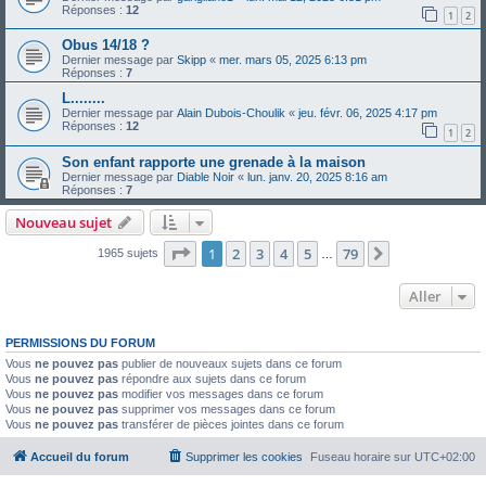
Réponses :
12
1
2
Obus 14/18 ?
Dernier message par
Skipp
«
mer. mars 05, 2025 6:13 pm
Réponses :
7
L........
Dernier message par
Alain Dubois-Choulik
«
jeu. févr. 06, 2025 4:17 pm
Réponses :
12
1
2
Son enfant rapporte une grenade à la maison
Dernier message par
Diable Noir
«
lun. janv. 20, 2025 8:16 am
Réponses :
7
Nouveau sujet
Page
1
sur
79
1
2
3
4
5
79
Suivant
1965 sujets
…
Aller
PERMISSIONS DU FORUM
Vous
ne pouvez pas
publier de nouveaux sujets dans ce forum
Vous
ne pouvez pas
répondre aux sujets dans ce forum
Vous
ne pouvez pas
modifier vos messages dans ce forum
Vous
ne pouvez pas
supprimer vos messages dans ce forum
Vous
ne pouvez pas
transférer de pièces jointes dans ce forum
Accueil du forum
Supprimer les cookies
Fuseau horaire sur
UTC+02:00