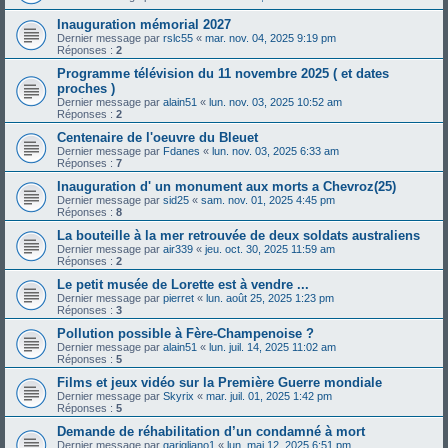
Inauguration mémorial 2027
Dernier message par
rslc55
«
mar. nov. 04, 2025 9:19 pm
Réponses :
2
Programme télévision du 11 novembre 2025 ( et dates
proches )
Dernier message par
alain51
«
lun. nov. 03, 2025 10:52 am
Réponses :
2
Centenaire de l'oeuvre du Bleuet
Dernier message par
Fdanes
«
lun. nov. 03, 2025 6:33 am
Réponses :
7
Inauguration d' un monument aux morts a Chevroz(25)
Dernier message par
sid25
«
sam. nov. 01, 2025 4:45 pm
Réponses :
8
La bouteille à la mer retrouvée de deux soldats australiens
Dernier message par
air339
«
jeu. oct. 30, 2025 11:59 am
Réponses :
2
Le petit musée de Lorette est à vendre ...
Dernier message par
pierret
«
lun. août 25, 2025 1:23 pm
Réponses :
3
Pollution possible à Fère-Champenoise ?
Dernier message par
alain51
«
lun. juil. 14, 2025 11:02 am
Réponses :
5
Films et jeux vidéo sur la Première Guerre mondiale
Dernier message par
Skyrix
«
mar. juil. 01, 2025 1:42 pm
Réponses :
5
Demande de réhabilitation d’un condamné à mort
Dernier message par
garigliano1
«
lun. mai 12, 2025 6:51 pm