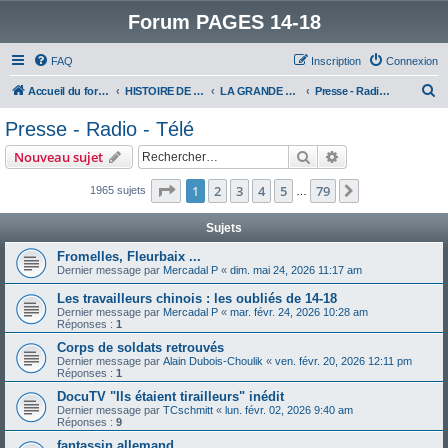
Forum PAGES 14-18
FAQ
Inscription
Connexion
R
Accueil du forum
HISTOIRE DE LA GRANDE GUERRE
LA GRANDE GUERRE VUE D'AUJOURD'HUI
Presse - Radio - Télé
e
Presse - Radio - Télé
c
Rechercher
Recherche avanc
Nouveau sujet
h
e
Page
1
sur
79
1
2
3
4
5
79
Suivant
1965 sujets
…
r
Sujets
c
Fromelles, Fleurbaix ...
h
Dernier message par
Mercadal P
«
dim. mai 24, 2026 11:17 am
e
Les travailleurs chinois : les oubliés de 14-18
r
Dernier message par
Mercadal P
«
mar. févr. 24, 2026 10:28 am
Réponses :
1
Corps de soldats retrouvés
Dernier message par
Alain Dubois-Choulik
«
ven. févr. 20, 2026 12:11 pm
Réponses :
1
DocuTV "Ils étaient tirailleurs" inédit
Dernier message par
TCschmitt
«
lun. févr. 02, 2026 9:40 am
Réponses :
9
fantassin allemand