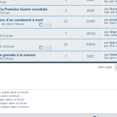
5
6002
lun. juil.
:35 am
r la Première Guerre mondiale
par
Skyri
5
4436
mar. juil.
10:02 am
tion d’un condamné à mort
par
garigl
12
12397
lun. mai 
t. 05, 2024 7:08 pm
1
2
par
Skipp
7
18722
mer. mars
025 9:12 pm
par
Alain
12
42844
jeu. févr.
025 10:54 am
1
2
e grenade à la maison
par
Diable
7
5922
lun. janv.
024 3:45 pm
1965 sujets
x sujets dans ce forum
s dans ce forum
ages dans ce forum
sages dans ce forum
s jointes dans ce forum