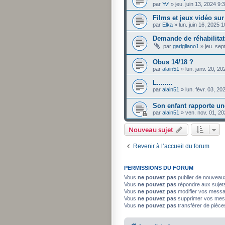
par
Yv'
»
jeu. juin 13, 2024 9
Films et jeux vidéo su
par
Elka
»
lun. juin 16, 2025 
Demande de réhabilita
par
garigliano1
»
jeu. sep
Obus 14/18 ?
par
alain51
»
lun. janv. 20, 2
L........
par
alain51
»
lun. févr. 03, 2
Son enfant rapporte un
par
alain51
»
ven. nov. 01, 2
Nouveau sujet
Revenir à l’accueil du forum
PERMISSIONS DU FORUM
Vous
ne pouvez pas
publier de nouveau
Vous
ne pouvez pas
répondre aux sujet
Vous
ne pouvez pas
modifier vos mess
Vous
ne pouvez pas
supprimer vos mes
Vous
ne pouvez pas
transférer de pièce