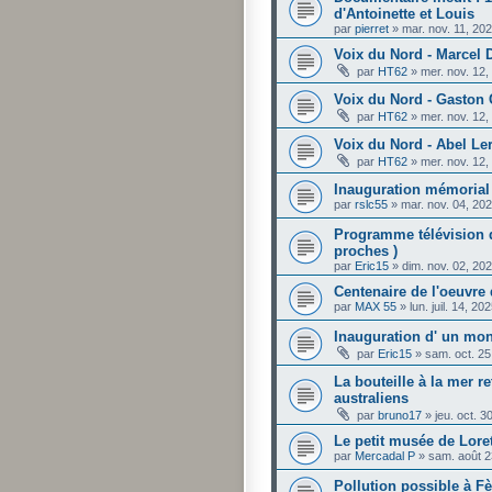
d'Antoinette et Louis
par
pierret
»
mar. nov. 11, 20
Voix du Nord - Marcel
par
HT62
»
mer. nov. 12
Voix du Nord - Gaston
par
HT62
»
mer. nov. 12
Voix du Nord - Abel Le
par
HT62
»
mer. nov. 12
Inauguration mémorial
par
rslc55
»
mar. nov. 04, 20
Programme télévision d
proches )
par
Eric15
»
dim. nov. 02, 20
Centenaire de l'oeuvre
par
MAX 55
»
lun. juil. 14, 2
Inauguration d' un mo
par
Eric15
»
sam. oct. 25
La bouteille à la mer r
australiens
par
bruno17
»
jeu. oct. 
Le petit musée de Lorett
par
Mercadal P
»
sam. août 2
Pollution possible à 