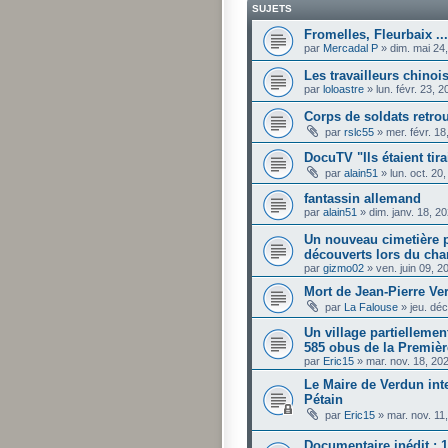
SUJETS
Fromelles, Fleurbaix ...
par
Mercadal P
»
dim. mai 24
Les travailleurs chinois
par
loloastre
»
lun. févr. 23, 
Corps de soldats retro
par
rslc55
»
mer. févr. 1
DocuTV "Ils étaient tira
par
alain51
»
lun. oct. 20
fantassin allemand
par
alain51
»
dim. janv. 18, 2
Un nouveau cimetière p
découverts lors du cha
par
gizmo02
»
ven. juin 09, 
Mort de Jean-Pierre Ve
par
La Falouse
»
jeu. dé
Un village partiellemen
585 obus de la Premiè
par
Eric15
»
mar. nov. 18, 20
Le Maire de Verdun in
Pétain
par
Eric15
»
mar. nov. 11
Documentaire inédit : 1