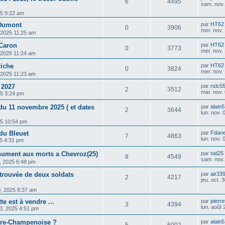
6
4495
sam. nov.
25 9:22 am
 Dumont
par
HT62
0
3906
mer. nov.
, 2025 11:25 am
 Caron
par
HT62
0
3773
mer. nov.
, 2025 11:24 am
riche
par
HT62
0
3824
mer. nov.
, 2025 11:23 am
 2027
par
rslc5
2
3512
mar. nov.
25 3:24 pm
u 11 novembre 2025 ( et dates
par
alain
2
3644
lun. nov.
25 10:54 pm
 du Bleuet
par
Fdan
7
4863
lun. nov.
025 4:31 pm
nument aux morts a Chevroz(25)
par
sid25
8
4549
sam. nov.
, 2025 6:48 pm
etrouvée de deux soldats
par
air33
2
4217
jeu. oct.
30, 2025 8:37 am
e est à vendre ...
par
pierre
3
4394
lun. août
3, 2025 4:51 pm
Fère-Champenoise ?
par
alain