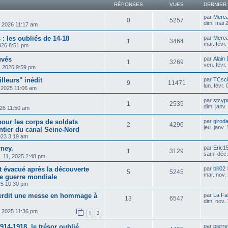
RÉPONSES
VUES
DERNIER
par
Merca
0
5257
dim. mai 
, 2026 11:17 am
 : les oubliés de 14-18
par
Merca
1
3464
mar. févr
2026 8:51 pm
uvés
par
Alain
1
3269
ven. févr
8, 2026 9:59 pm
illeurs" inédit
par
TCsch
9
11471
lun. févr.
, 2025 11:06 am
par
stcyp
1
2535
dim. janv
026 11:50 am
our les corps de soldats
par
girod
2
4296
jeu. janv.
ntier du canal Seine-Nord
2023 3:19 am
rney.
par
Eric1
1
3129
sam. déc.
c. 11, 2025 2:48 pm
t évacué après la découverte
par
bill02
5
5245
mar. nov.
re guerre mondiale
25 10:30 pm
terdit une messe en hommage à
par
La Fa
13
6547
dim. nov.
, 2025 11:36 pm
1
2
914-1918, le trésor oublié
par
pierre