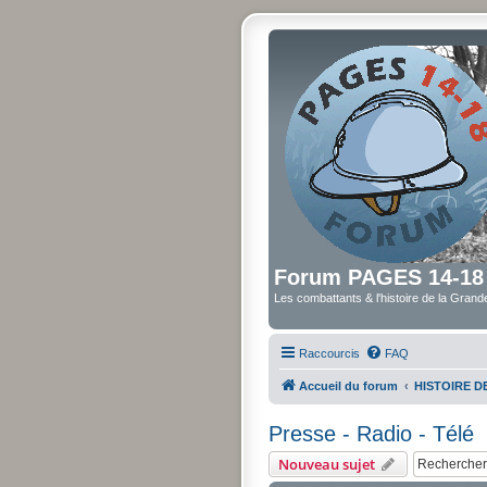
Forum PAGES 14-18
Les combattants & l'histoire de la Gran
Raccourcis
FAQ
Accueil du forum
HISTOIRE 
Presse - Radio - Télé
Nouveau sujet