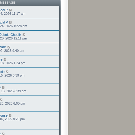
 MESSAGE
dal P
24, 2026 11:17 am
dal P
. 24, 2026 10:28 am
 Dubois-Choulik
. 20, 2026 12:11 pm
mitt
 02, 2026 9:40 am
re
. 18, 2026 1:24 pm
acle
 15, 2026 6:39 pm
5
 13, 2025 8:39 am
 25, 2025 6:00 pm
louse
 16, 2025 8:25 pm
t