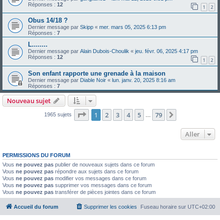
Réponses :
12
1
2
Obus 14/18 ?
Dernier message par
Skipp
«
mer. mars 05, 2025 6:13 pm
Réponses :
7
L........
Dernier message par
Alain Dubois-Choulik
«
jeu. févr. 06, 2025 4:17 pm
Réponses :
12
1
2
Son enfant rapporte une grenade à la maison
Dernier message par
Diable Noir
«
lun. janv. 20, 2025 8:16 am
Réponses :
7
Nouveau sujet
Page
1
sur
79
1
2
3
4
5
79
Suivant
1965 sujets
…
Aller
PERMISSIONS DU FORUM
Vous
ne pouvez pas
publier de nouveaux sujets dans ce forum
Vous
ne pouvez pas
répondre aux sujets dans ce forum
Vous
ne pouvez pas
modifier vos messages dans ce forum
Vous
ne pouvez pas
supprimer vos messages dans ce forum
Vous
ne pouvez pas
transférer de pièces jointes dans ce forum
Accueil du forum
Supprimer les cookies
Fuseau horaire sur
UTC+02:00