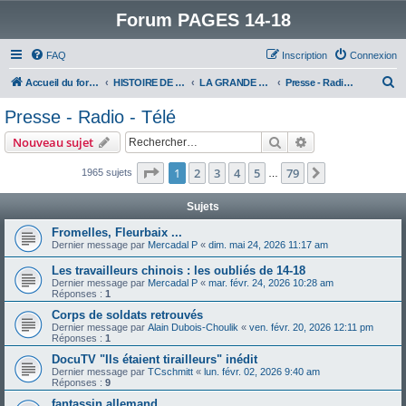
Forum PAGES 14-18
FAQ
Inscription
Connexion
R
Accueil du forum
HISTOIRE DE LA GRANDE GUERRE
LA GRANDE GUERRE VUE D'AUJOURD'HUI
Presse - Radio - Télé
e
Presse - Radio - Télé
c
Rechercher
Recherche avanc
Nouveau sujet
h
e
Page
1
sur
79
1
2
3
4
5
79
Suivant
1965 sujets
…
r
Sujets
c
Fromelles, Fleurbaix ...
h
Dernier message par
Mercadal P
«
dim. mai 24, 2026 11:17 am
e
Les travailleurs chinois : les oubliés de 14-18
r
Dernier message par
Mercadal P
«
mar. févr. 24, 2026 10:28 am
Réponses :
1
Corps de soldats retrouvés
Dernier message par
Alain Dubois-Choulik
«
ven. févr. 20, 2026 12:11 pm
Réponses :
1
DocuTV "Ils étaient tirailleurs" inédit
Dernier message par
TCschmitt
«
lun. févr. 02, 2026 9:40 am
Réponses :
9
fantassin allemand