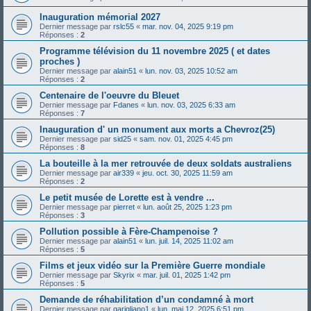
Inauguration mémorial 2027
Dernier message par
rslc55
«
mar. nov. 04, 2025 9:19 pm
Réponses :
2
Programme télévision du 11 novembre 2025 ( et dates
proches )
Dernier message par
alain51
«
lun. nov. 03, 2025 10:52 am
Réponses :
2
Centenaire de l'oeuvre du Bleuet
Dernier message par
Fdanes
«
lun. nov. 03, 2025 6:33 am
Réponses :
7
Inauguration d' un monument aux morts a Chevroz(25)
Dernier message par
sid25
«
sam. nov. 01, 2025 4:45 pm
Réponses :
8
La bouteille à la mer retrouvée de deux soldats australiens
Dernier message par
air339
«
jeu. oct. 30, 2025 11:59 am
Réponses :
2
Le petit musée de Lorette est à vendre ...
Dernier message par
pierret
«
lun. août 25, 2025 1:23 pm
Réponses :
3
Pollution possible à Fère-Champenoise ?
Dernier message par
alain51
«
lun. juil. 14, 2025 11:02 am
Réponses :
5
Films et jeux vidéo sur la Première Guerre mondiale
Dernier message par
Skyrix
«
mar. juil. 01, 2025 1:42 pm
Réponses :
5
Demande de réhabilitation d’un condamné à mort
Dernier message par
garigliano1
«
lun. mai 12, 2025 6:51 pm