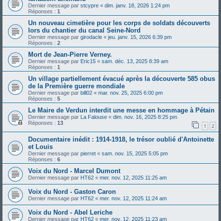
Dernier message par
stcypre
«
dim. janv. 18, 2026 1:24 pm
Réponses :
1
Un nouveau cimetière pour les corps de soldats découverts
lors du chantier du canal Seine-Nord
Dernier message par
girodacle
«
jeu. janv. 15, 2026 6:39 pm
Réponses :
2
Mort de Jean-Pierre Verney.
Dernier message par
Eric15
«
sam. déc. 13, 2025 8:39 am
Réponses :
1
Un village partiellement évacué après la découverte 585 obus
de la Première guerre mondiale
Dernier message par
bill02
«
mar. nov. 25, 2025 6:00 pm
Réponses :
5
Le Maire de Verdun interdit une messe en hommage à Pétain
Dernier message par
La Falouse
«
dim. nov. 16, 2025 8:25 pm
Réponses :
13
1
2
Documentaire inédit : 1914-1918, le trésor oublié d'Antoinette
et Louis
Dernier message par
pierret
«
sam. nov. 15, 2025 5:05 pm
Réponses :
6
Voix du Nord - Marcel Dumont
Dernier message par
HT62
«
mer. nov. 12, 2025 11:25 am
Voix du Nord - Gaston Caron
Dernier message par
HT62
«
mer. nov. 12, 2025 11:24 am
Voix du Nord - Abel Leriche
Dernier message par
HT62
«
mer. nov. 12, 2025 11:23 am