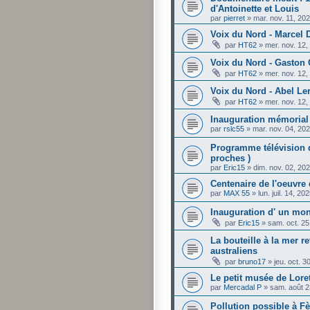
d'Antoinette et Louis
par
pierret
»
mar. nov. 11, 20
Voix du Nord - Marcel
par
HT62
»
mer. nov. 12
Voix du Nord - Gaston
par
HT62
»
mer. nov. 12
Voix du Nord - Abel Le
par
HT62
»
mer. nov. 12
Inauguration mémorial
par
rslc55
»
mar. nov. 04, 20
Programme télévision d
proches )
par
Eric15
»
dim. nov. 02, 20
Centenaire de l'oeuvre
par
MAX 55
»
lun. juil. 14, 2
Inauguration d' un mo
par
Eric15
»
sam. oct. 25
La bouteille à la mer r
australiens
par
bruno17
»
jeu. oct. 
Le petit musée de Lorett
par
Mercadal P
»
sam. août 2
Pollution possible à 