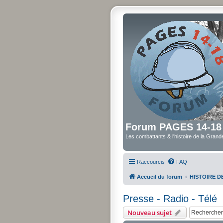
Forum PAGES 14-18
Les combattants & l'histoire de la Gran
Raccourcis
FAQ
Accueil du forum
HISTOIRE 
Presse - Radio - Télé
Nouveau sujet