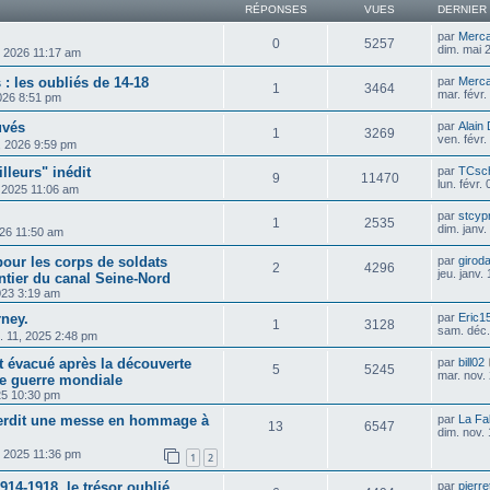
RÉPONSES
VUES
DERNIER
par
Merca
0
5257
dim. mai 
, 2026 11:17 am
 : les oubliés de 14-18
par
Merca
1
3464
mar. févr
2026 8:51 pm
uvés
par
Alain
1
3269
ven. févr
8, 2026 9:59 pm
illeurs" inédit
par
TCsch
9
11470
lun. févr.
, 2025 11:06 am
par
stcyp
1
2535
dim. janv
026 11:50 am
our les corps de soldats
par
girod
2
4296
jeu. janv.
ntier du canal Seine-Nord
2023 3:19 am
rney.
par
Eric1
1
3128
sam. déc.
c. 11, 2025 2:48 pm
t évacué après la découverte
par
bill02
5
5245
mar. nov.
re guerre mondiale
25 10:30 pm
terdit une messe en hommage à
par
La Fa
13
6547
dim. nov.
, 2025 11:36 pm
1
2
914-1918, le trésor oublié
par
pierre