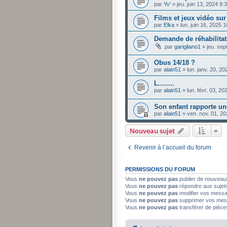
par
Yv'
»
jeu. juin 13, 2024 9
Films et jeux vidéo su
par
Elka
»
lun. juin 16, 2025 
Demande de réhabilita
par
garigliano1
»
jeu. sep
Obus 14/18 ?
par
alain51
»
lun. janv. 20, 2
L........
par
alain51
»
lun. févr. 03, 2
Son enfant rapporte un
par
alain51
»
ven. nov. 01, 2
Nouveau sujet
Revenir à l’accueil du forum
PERMISSIONS DU FORUM
Vous
ne pouvez pas
publier de nouveau
Vous
ne pouvez pas
répondre aux sujet
Vous
ne pouvez pas
modifier vos mess
Vous
ne pouvez pas
supprimer vos mes
Vous
ne pouvez pas
transférer de pièce