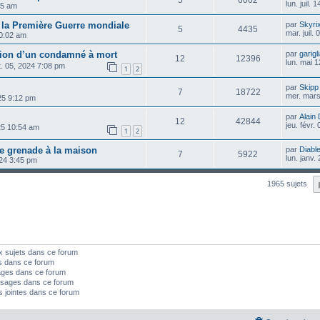
5
6002
lun. juil.
:35 am
r la Première Guerre mondiale
par
Skyri
5
4435
mar. juil.
10:02 am
tion d’un condamné à mort
par
garigl
12
12396
lun. mai 
t. 05, 2024 7:08 pm
1
2
par
Skipp
7
18722
mer. mars
025 9:12 pm
par
Alain
12
42844
jeu. févr.
025 10:54 am
1
2
e grenade à la maison
par
Diable
7
5922
lun. janv.
024 3:45 pm
1965 sujets
x sujets dans ce forum
s dans ce forum
ages dans ce forum
sages dans ce forum
s jointes dans ce forum