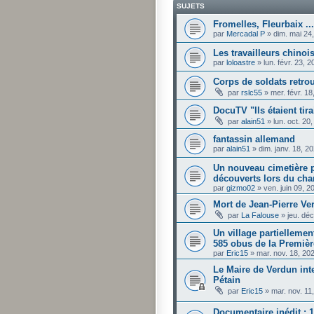
SUJETS
Fromelles, Fleurbaix ...
par
Mercadal P
»
dim. mai 24
Les travailleurs chinois
par
loloastre
»
lun. févr. 23, 
Corps de soldats retro
par
rslc55
»
mer. févr. 1
DocuTV "Ils étaient tira
par
alain51
»
lun. oct. 20
fantassin allemand
par
alain51
»
dim. janv. 18, 2
Un nouveau cimetière p
découverts lors du cha
par
gizmo02
»
ven. juin 09, 
Mort de Jean-Pierre Ve
par
La Falouse
»
jeu. dé
Un village partiellemen
585 obus de la Premiè
par
Eric15
»
mar. nov. 18, 20
Le Maire de Verdun in
Pétain
par
Eric15
»
mar. nov. 11
Documentaire inédit : 1