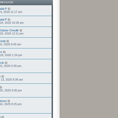
 MESSAGE
dal P
24, 2026 11:17 am
dal P
. 24, 2026 10:28 am
 Dubois-Choulik
. 20, 2026 12:11 pm
mitt
 02, 2026 9:40 am
re
. 18, 2026 1:24 pm
acle
 15, 2026 6:39 pm
5
 13, 2025 8:39 am
 25, 2025 6:00 pm
louse
 16, 2025 8:25 pm
t