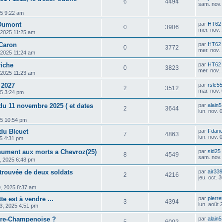
6
4494
sam. nov.
25 9:22 am
 Dumont
par
HT62
0
3906
mer. nov.
, 2025 11:25 am
 Caron
par
HT62
0
3772
mer. nov.
, 2025 11:24 am
riche
par
HT62
0
3823
mer. nov.
, 2025 11:23 am
 2027
par
rslc5
2
3512
mar. nov.
25 3:24 pm
u 11 novembre 2025 ( et dates
par
alain
2
3644
lun. nov.
25 10:54 pm
 du Bleuet
par
Fdan
7
4863
lun. nov.
025 4:31 pm
nument aux morts a Chevroz(25)
par
sid25
8
4549
sam. nov.
, 2025 6:48 pm
etrouvée de deux soldats
par
air33
2
4216
jeu. oct.
30, 2025 8:37 am
e est à vendre ...
par
pierre
3
4394
lun. août
3, 2025 4:51 pm
Fère-Champenoise ?
par
alain