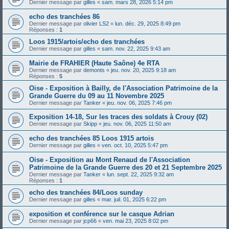
Dernier message par
gilles
«
sam. mars 28, 2026 5:14 pm
echo des tranchées 86
Dernier message par
olivier LS2
«
lun. déc. 29, 2025 8:49 pm
Réponses :
1
Loos 1915/artois/echo des tranchées
Dernier message par
gilles
«
sam. nov. 22, 2025 9:43 am
Mairie de FRAHIER (Haute Saône) 4e RTA
Dernier message par
demonts
«
jeu. nov. 20, 2025 9:18 am
Réponses :
5
Oise - Exposition à Bailly, de l'Association Patrimoine de la
Grande Guerre du 09 au 11 Novembre 2025
Dernier message par
Tanker
«
jeu. nov. 06, 2025 7:46 pm
Exposition 14-18, Sur les traces des soldats à Crouy (02)
Dernier message par
Skipp
«
jeu. nov. 06, 2025 11:50 am
echo des tranchées 85 Loos 1915 artois
Dernier message par
gilles
«
ven. oct. 10, 2025 5:47 pm
Oise - Exposition au Mont Renaud de l'Association
Patrimoine de la Grande Guerre des 20 et 21 Septembre 2025
Dernier message par
Tanker
«
lun. sept. 22, 2025 9:32 am
Réponses :
1
echo des tranchées 84/Loos sunday
Dernier message par
gilles
«
mar. juil. 01, 2025 6:22 pm
exposition et conférence sur le casque Adrian
Dernier message par
jcp66
«
ven. mai 23, 2025 8:02 pm