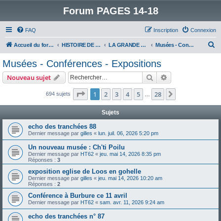
Forum PAGES 14-18
FAQ
Inscription
Connexion
R
Accueil du forum
HISTOIRE DE LA GRANDE GUERRE
LA GRANDE GUERRE VUE D'AUJOURD'HUI
Musées - Conférences - Expositions
e
Musées - Conférences - Expositions
c
Rechercher
Recherche avanc
Nouveau sujet
h
e
Page
1
sur
28
1
2
3
4
5
28
Suivant
694 sujets
…
r
Sujets
c
echo des tranchées 88
h
Dernier message par
gilles
«
lun. juil. 06, 2026 5:20 pm
e
Un nouveau musée : Ch'ti Poilu
r
Dernier message par
HT62
«
jeu. mai 14, 2026 8:35 pm
Réponses :
3
exposition eglise de Loos en gohelle
Dernier message par
gilles
«
jeu. mai 14, 2026 10:20 am
Réponses :
2
Conférence à Burbure ce 11 avril
Dernier message par
HT62
«
sam. avr. 11, 2026 9:24 am
echo des tranchées n° 87