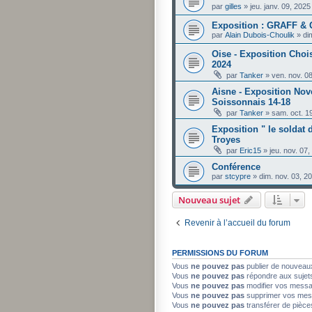
par
gilles
»
jeu. janv. 09, 202
Exposition : GRAFF 
par
Alain Dubois-Choulik
»
di
Oise - Exposition Cho
2024
par
Tanker
»
ven. nov. 0
Aisne - Exposition Nov
Soissonnais 14-18
par
Tanker
»
sam. oct. 1
Exposition " le soldat
Troyes
par
Eric15
»
jeu. nov. 07
Conférence
par
stcypre
»
dim. nov. 03, 2
Nouveau sujet
Revenir à l’accueil du forum
PERMISSIONS DU FORUM
Vous
ne pouvez pas
publier de nouveau
Vous
ne pouvez pas
répondre aux sujet
Vous
ne pouvez pas
modifier vos mess
Vous
ne pouvez pas
supprimer vos mes
Vous
ne pouvez pas
transférer de pièce