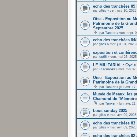
echo des tranchées 85 
par
gilles
»
ven. oct. 10, 202
Oise - Exposition au M
Patrimoine de la Grand
Septembre 2025
par
Tanker
»
ven. sept. 
echo des tranchées 84
par
gilles
»
mar. juil. 01, 2025
exposition et conféren
par
jcp66
»
ven. mai 23, 202
LE MILITARIAL : Cycle
par
Lescure40
»
mer. mai 07
Oise - Exposition au M
Patrimoine de la Grand
par
Tanker
»
jeu. avr. 1
Musée de Meaux, les pr
Chamond de "Mémoires 
par
Tanker
»
lun. avr. 21
Loos sunday 2025
par
gilles
»
mer. avr. 09, 202
echo des tranchées 83
par
gilles
»
mer. avr. 09, 202
echo des tranchées 82 