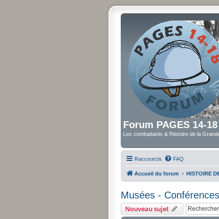
Forum PAGES 14-18
Les combattants & l'histoire de la Gran
Raccourcis
FAQ
Accueil du forum
HISTOIRE 
Musées - Conférences 
Nouveau sujet