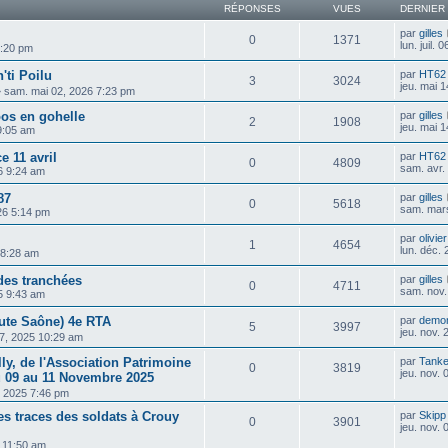
RÉPONSES
VUES
DERNIER
par
gilles
0
1371
lun. juil.
 5:20 pm
ti Poilu
par
HT62
3
3024
jeu. mai 
»
sam. mai 02, 2026 7:23 pm
oos en gohelle
par
gilles
2
1908
jeu. mai 
 9:05 am
e 11 avril
par
HT62
0
4809
sam. avr.
6 9:24 am
87
par
gilles
0
5618
sam. mar
26 5:14 pm
par
olivie
1
4654
lun. déc.
 8:28 am
des tranchées
par
gilles
0
4711
sam. nov.
5 9:43 am
ute Saône) 4e RTA
par
demo
5
3997
jeu. nov.
17, 2025 10:29 am
lly, de l'Association Patrimoine
par
Tanke
0
3819
jeu. nov.
u 09 au 11 Novembre 2025
6, 2025 7:46 pm
es traces des soldats à Crouy
par
Skipp
0
3901
jeu. nov.
5 11:50 am