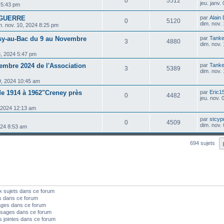
0
5512
jeu. janv.
5 5:43 pm
& GUERRE
par
Alain
0
5120
dim. nov.
m. nov. 10, 2024 8:25 pm
isy-au-Bac du 9 au Novembre
par
Tanke
3
4880
dim. nov.
8, 2024 5:47 pm
embre 2024 de l'Association
par
Tanke
3
5389
dim. nov.
9, 2024 10:45 am
 de 1914 à 1962"Creney près
par
Eric1
0
4482
jeu. nov.
, 2024 12:13 am
par
stcyp
0
4509
dim. nov.
024 8:53 am
694 sujets
x sujets dans ce forum
s dans ce forum
ages dans ce forum
sages dans ce forum
s jointes dans ce forum