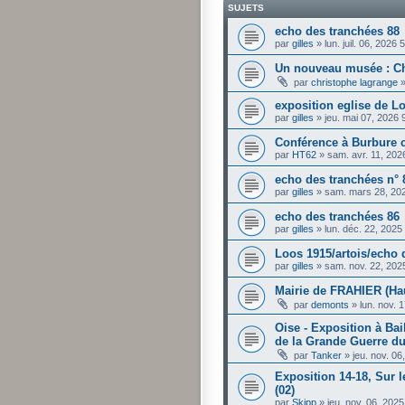
SUJETS
echo des tranchées 88
par
gilles
»
lun. juil. 06, 2026
Un nouveau musée : Ch'
par
christophe lagrange
exposition eglise de L
par
gilles
»
jeu. mai 07, 2026
Conférence à Burbure c
par
HT62
»
sam. avr. 11, 202
echo des tranchées n° 
par
gilles
»
sam. mars 28, 20
echo des tranchées 86
par
gilles
»
lun. déc. 22, 2025
Loos 1915/artois/echo 
par
gilles
»
sam. nov. 22, 202
Mairie de FRAHIER (Ha
par
demonts
»
lun. nov. 
Oise - Exposition à Bai
de la Grande Guerre d
par
Tanker
»
jeu. nov. 0
Exposition 14-18, Sur l
(02)
par
Skipp
»
jeu. nov. 06, 202