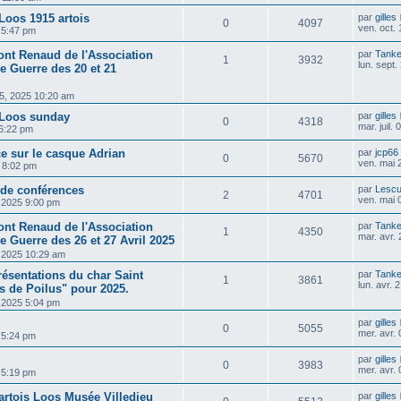
Loos 1915 artois
par
gilles
0
4097
ven. oct.
5 5:47 pm
ont Renaud de l'Association
par
Tanke
1
3932
lun. sept
e Guerre des 20 et 21
05, 2025 10:20 am
/Loos sunday
par
gilles
0
4318
mar. juil.
 6:22 pm
ce sur le casque Adrian
par
jcp66
0
5670
ven. mai 
5 8:02 pm
 de conférences
par
Lescu
2
4701
ven. mai 
, 2025 9:00 pm
ont Renaud de l'Association
par
Tanke
1
4350
mar. avr.
e Guerre des 26 et 27 Avril 2025
7, 2025 10:29 am
ésentations du char Saint
par
Tanke
1
3861
lun. avr.
de Poilus" pour 2025.
, 2025 5:04 pm
par
gilles
0
5055
mer. avr.
5 5:24 pm
par
gilles
0
3983
mer. avr.
5 5:19 pm
artois Loos Musée Villedieu
par
gilles