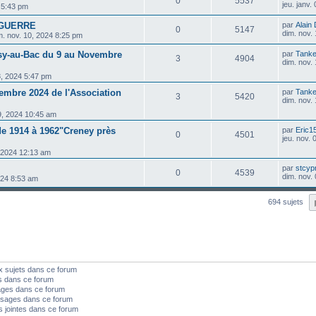
0
5537
jeu. janv.
5 5:43 pm
& GUERRE
par
Alain
0
5147
dim. nov.
m. nov. 10, 2024 8:25 pm
isy-au-Bac du 9 au Novembre
par
Tanke
3
4904
dim. nov.
8, 2024 5:47 pm
embre 2024 de l'Association
par
Tanke
3
5420
dim. nov.
9, 2024 10:45 am
 de 1914 à 1962"Creney près
par
Eric1
0
4501
jeu. nov.
, 2024 12:13 am
par
stcyp
0
4539
dim. nov.
024 8:53 am
694 sujets
x sujets dans ce forum
s dans ce forum
ages dans ce forum
sages dans ce forum
s jointes dans ce forum