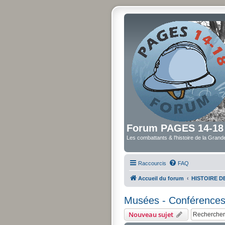
Forum PAGES 14-18
Les combattants & l'histoire de la Gran
Raccourcis
FAQ
Accueil du forum
HISTOIRE 
Musées - Conférences 
Nouveau sujet