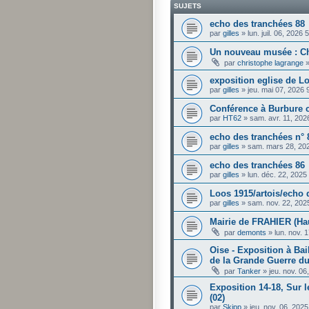
SUJETS
echo des tranchées 88
par
gilles
»
lun. juil. 06, 2026
Un nouveau musée : Ch'
par
christophe lagrange
exposition eglise de L
par
gilles
»
jeu. mai 07, 2026
Conférence à Burbure c
par
HT62
»
sam. avr. 11, 202
echo des tranchées n° 
par
gilles
»
sam. mars 28, 20
echo des tranchées 86
par
gilles
»
lun. déc. 22, 2025
Loos 1915/artois/echo 
par
gilles
»
sam. nov. 22, 202
Mairie de FRAHIER (Ha
par
demonts
»
lun. nov. 
Oise - Exposition à Bai
de la Grande Guerre d
par
Tanker
»
jeu. nov. 0
Exposition 14-18, Sur l
(02)
par
Skipp
»
jeu. nov. 06, 202