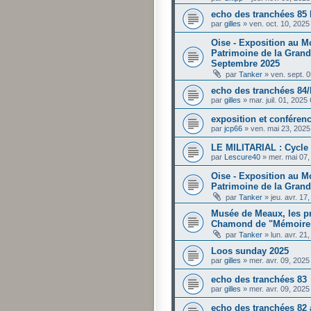
echo des tranchées 85 
par
gilles
»
ven. oct. 10, 202
Oise - Exposition au M
Patrimoine de la Grand
Septembre 2025
par
Tanker
»
ven. sept. 
echo des tranchées 84
par
gilles
»
mar. juil. 01, 2025
exposition et conféren
par
jcp66
»
ven. mai 23, 202
LE MILITARIAL : Cycle
par
Lescure40
»
mer. mai 07
Oise - Exposition au M
Patrimoine de la Grand
par
Tanker
»
jeu. avr. 1
Musée de Meaux, les pr
Chamond de "Mémoires 
par
Tanker
»
lun. avr. 21
Loos sunday 2025
par
gilles
»
mer. avr. 09, 202
echo des tranchées 83
par
gilles
»
mer. avr. 09, 202
echo des tranchées 82 