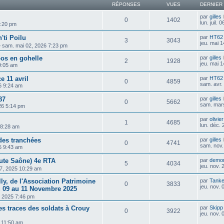
RÉPONSES
VUES
DERNIER
par
gilles
0
1402
lun. juil.
 5:20 pm
ti Poilu
par
HT62
3
3043
jeu. mai 
»
sam. mai 02, 2026 7:23 pm
oos en gohelle
par
gilles
2
1928
jeu. mai 
 9:05 am
e 11 avril
par
HT62
0
4859
sam. avr.
6 9:24 am
87
par
gilles
0
5662
sam. mar
26 5:14 pm
par
olivie
1
4685
lun. déc.
 8:28 am
des tranchées
par
gilles
0
4741
sam. nov.
5 9:43 am
ute Saône) 4e RTA
par
demo
5
4034
jeu. nov.
17, 2025 10:29 am
lly, de l'Association Patrimoine
par
Tanke
0
3833
jeu. nov.
u 09 au 11 Novembre 2025
6, 2025 7:46 pm
es traces des soldats à Crouy
par
Skipp
0
3922
jeu. nov.
5 11:50 am