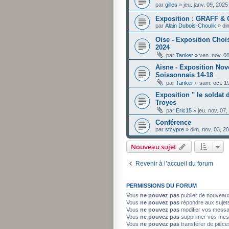
par
gilles
»
jeu. janv. 09, 202
Exposition : GRAFF 
par
Alain Dubois-Choulik
»
di
Oise - Exposition Cho
2024
par
Tanker
»
ven. nov. 0
Aisne - Exposition Nov
Soissonnais 14-18
par
Tanker
»
sam. oct. 1
Exposition " le soldat
Troyes
par
Eric15
»
jeu. nov. 07
Conférence
par
stcypre
»
dim. nov. 03, 2
Nouveau sujet
Revenir à l’accueil du forum
PERMISSIONS DU FORUM
Vous
ne pouvez pas
publier de nouveau
Vous
ne pouvez pas
répondre aux sujet
Vous
ne pouvez pas
modifier vos mess
Vous
ne pouvez pas
supprimer vos mes
Vous
ne pouvez pas
transférer de pièce