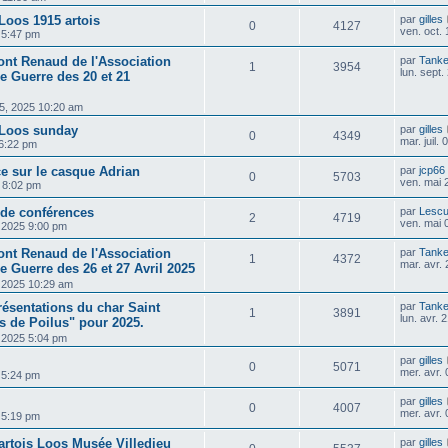
Loos 1915 artois
par
gilles
0
4127
ven. oct.
5 5:47 pm
ont Renaud de l'Association
par
Tanke
1
3954
lun. sept
e Guerre des 20 et 21
05, 2025 10:20 am
/Loos sunday
par
gilles
0
4349
mar. juil.
 6:22 pm
ce sur le casque Adrian
par
jcp66
0
5703
ven. mai 
5 8:02 pm
 de conférences
par
Lescu
2
4719
ven. mai 
, 2025 9:00 pm
ont Renaud de l'Association
par
Tanke
1
4372
mar. avr.
e Guerre des 26 et 27 Avril 2025
7, 2025 10:29 am
ésentations du char Saint
par
Tanke
1
3891
lun. avr.
de Poilus" pour 2025.
, 2025 5:04 pm
par
gilles
0
5071
mer. avr.
5 5:24 pm
par
gilles
0
4007
mer. avr.
5 5:19 pm
artois Loos Musée Villedieu
par
gilles