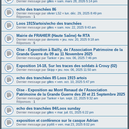
Dernier message par
gilles
«
sam. mars 28, 2026 5:14 pm
echo des tranchées 86
Dernier message par
olivier LS2
«
lun. déc. 29, 2025 8:49 pm
Réponses :
1
Loos 1915/artois/echo des tranchées
Dernier message par
gilles
«
sam. nov. 22, 2025 9:43 am
Mairie de FRAHIER (Haute Saône) 4e RTA
Dernier message par
demonts
«
jeu. nov. 20, 2025 9:18 am
Réponses :
5
Oise - Exposition à Bailly, de l'Association Patrimoine de la
Grande Guerre du 09 au 11 Novembre 2025
Dernier message par
Tanker
«
jeu. nov. 06, 2025 7:46 pm
Exposition 14-18, Sur les traces des soldats à Crouy (02)
Dernier message par
Skipp
«
jeu. nov. 06, 2025 11:50 am
echo des tranchées 85 Loos 1915 artois
Dernier message par
gilles
«
ven. oct. 10, 2025 5:47 pm
Oise - Exposition au Mont Renaud de l'Association
Patrimoine de la Grande Guerre des 20 et 21 Septembre 2025
Dernier message par
Tanker
«
lun. sept. 22, 2025 9:32 am
Réponses :
1
echo des tranchées 84/Loos sunday
Dernier message par
gilles
«
mar. juil. 01, 2025 6:22 pm
exposition et conférence sur le casque Adrian
Dernier message par
jcp66
«
ven. mai 23, 2025 8:02 pm