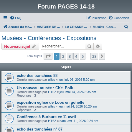
Forum PAGES 14-18
FAQ
Inscription
Connexion
R
Accueil du forum
HISTOIRE DE LA GRANDE GUERRE
LA GRANDE GUERRE VUE D'AUJOURD'HUI
Musées - Conférences - Expositions
e
Musées - Conférences - Expositions
c
Rechercher
Recherche avanc
Nouveau sujet
h
e
Page
1
sur
28
1
2
3
4
5
28
Suivant
694 sujets
…
r
Sujets
c
echo des tranchées 88
h
Dernier message par
gilles
«
lun. juil. 06, 2026 5:20 pm
e
Un nouveau musée : Ch'ti Poilu
r
Dernier message par
HT62
«
jeu. mai 14, 2026 8:35 pm
Réponses :
3
exposition eglise de Loos en gohelle
Dernier message par
gilles
«
jeu. mai 14, 2026 10:20 am
Réponses :
2
Conférence à Burbure ce 11 avril
Dernier message par
HT62
«
sam. avr. 11, 2026 9:24 am
echo des tranchées n° 87